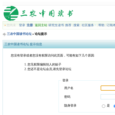
»
您尚未
登录
注册
|
返回主站
|
研究生读书
|
推荐
|
搜索
|
社区服务
|
帮助
|
订阅
三农中国读书论坛
» 论坛提示
三农中国读书论坛 提示信息
您没有登录或者您没有权限访问此页面，可能有如下几个原因:
您无权限编辑别人的贴子
您还不是论坛会员,请先登录论坛
登录
用户名
密码
隐身登录
是