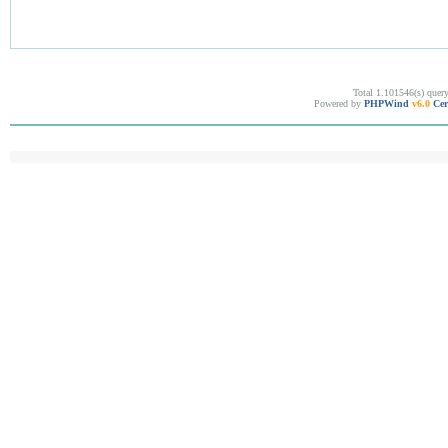
Total 1.101546(s) quer
Powered by
PHPWind
v6.0
Cer