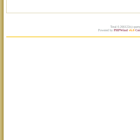
Total 0.266122(s) quer
Powered by
PHPWind
v6.0
Cer