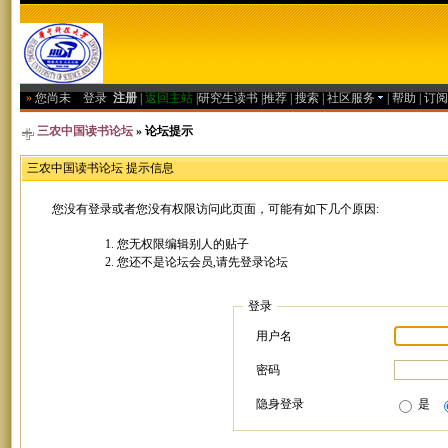
»
您尚未
登录
注册
|
返回主站
|
研究生读书
|
推荐
|
搜索
|
社区服务
|
帮助
|
订阅
三农中国读书论坛
» 论坛提示
三农中国读书论坛 提示信息
您没有登录或者您没有权限访问此页面，可能有如下几个原因:
您无权限编辑别人的贴子
您还不是论坛会员,请先登录论坛
登录
用户名
密码
隐身登录
是