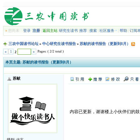
»
您尚未
登录
注册
|
返回主站
|
研究生读书
|
推荐
|
搜索
|
社区服务
|
帮助
|
订阅
三农中国读书论坛
»
中心研究生读书报告
»
苏献的读书报告（更新到8月）
Pages: ( 2/2 total )
«
1
»
2
本页主题:
苏献的读书报告（更新到8月）
苏献
内容已更新，谢谢楼上小伙伴们的鼓
级别:
侠客