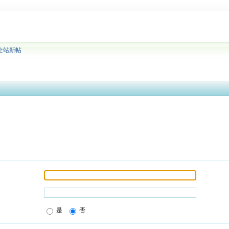
全站新帖
是
否