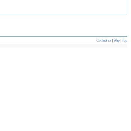
Contact us
|
Wap
|
Top