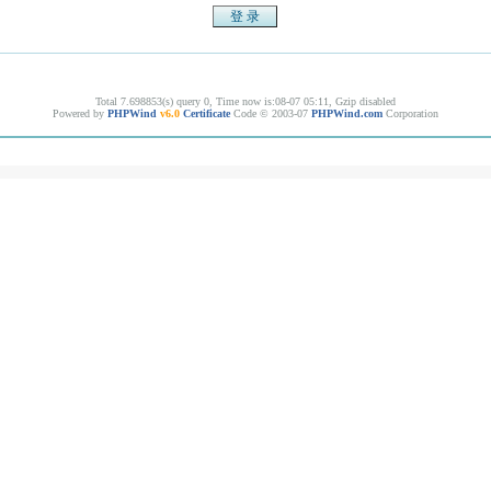
Total 7.698853(s) query 0, Time now is:08-07 05:11, Gzip disabled
Powered by
PHPWind
v6.0
Certificate
Code © 2003-07
PHPWind.com
Corporation