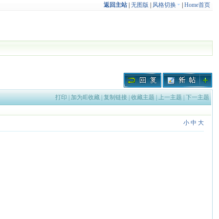
返回主站
|
无图版
|
风格切换
|
Home首页
打印
|
加为IE收藏
|
复制链接
|
收藏主题
|
上一主题
|
下一主题
小
中
大