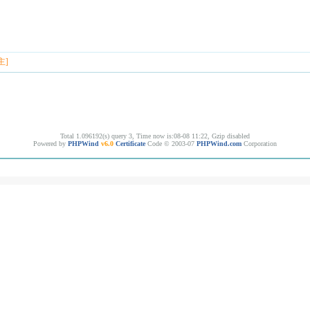
主]
Total 1.096192(s) query 3, Time now is:08-08 11:22, Gzip disabled
Powered by
PHPWind
v6.0
Certificate
Code © 2003-07
PHPWind.com
Corporation