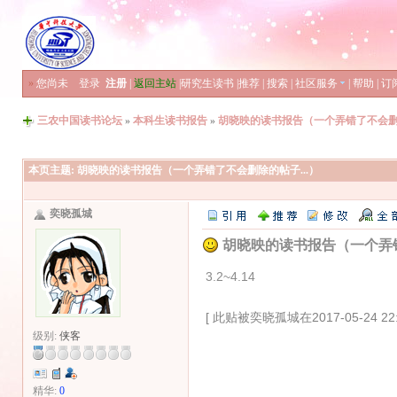
»
您尚未
登录
注册
|
返回主站
|
研究生读书
|
推荐
|
搜索
|
社区服务
|
帮助
|
订
三农中国读书论坛
»
本科生读书报告
»
胡晓映的读书报告（一个弄错了不会删除
本页主题:
胡晓映的读书报告（一个弄错了不会删除的帖子...）
奕晓孤城
胡晓映的读书报告（一个弄错
3.2~4.14
[ 此贴被奕晓孤城在2017-05-24 22
级别:
侠客
精华:
0