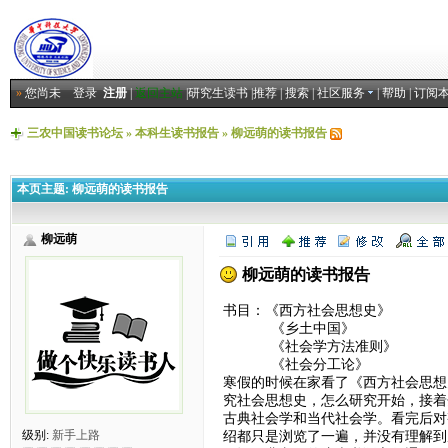
»
您尚未
登录
注册
|
返回主站
|
研究生读书
|
推荐
|
搜索
|
社区服务
|
帮助
|
订阅
三农中国读书论坛
»
本科生读书报告
»
柳远萌的读书报告
本页主题:
柳远萌的读书报告
柳远萌
柳远萌的读书报告
书目：《西方社会思想史》
《乡土中国》
《社会学方法准则》
《社会分工论》
寒假的时候在家看了《西方社会思想
究社会思想史，怎么研究开始，接着
古典社会学和当代社会学。看完后对
绍都只是浏览了一遍，并没有理解到
级别:
新手上路