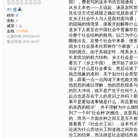
国》，费老写的这本书语言很通俗，
从乡土本色——土说起，谈及农民世
其生活方式也就随之确定也就形成了
精华:
0
在乡土社会中人与人是面对面沟通，
发帖:
1
的阻隔的情境里，接着开始解释什么
威望:
1 点
道乡下人甚至在中国社会中普遍存在
金钱:
10 RMB
论整个社会结构的格局。以己为中心
注册时间:2016-04-03
圈推出去。在整个社会中来看，便形
最后登录:2016-04-07
国乡土社会基本社群称作“小家族”
别的观念。由于其稳定性，维系乡土
长老统治的权力结构。乡土社会是一
看完了《乡土中国》，便开始了涂尔
论证了什么是社会事实，然后论述了
病态现象的准则，关于划分社会类型
强，跟着一点一点阅读下来也能大致
他思想的难以理解，他的思想很多与
的巨大冲动，就不是产生于任何个人
起点也是存在于人的意识之外吗？那
果不是要知道事物是什么，而且要知
的东西的暗示”，并不理解为什么感
到了一个叫“社会种”的概念，这是
的，而另一方面在种之间又是互不相
接着看了《社会分工论》，这本书才
论述为什么劳动分工和道德之间存在
分工的结果，而法律是社会团结所表