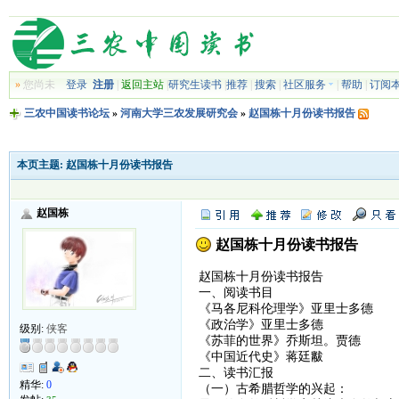
»
您尚未
登录
注册
|
返回主站
|
研究生读书
|
推荐
|
搜索
|
社区服务
|
帮助
|
订阅
三农中国读书论坛
»
河南大学三农发展研究会
»
赵国栋十月份读书报告
本页主题:
赵国栋十月份读书报告
赵国栋
赵国栋十月份读书报告
赵国栋十月份读书报告
一、阅读书目
《马各尼科伦理学》亚里士多德
《政治学》亚里士多德
级别:
侠客
《苏菲的世界》乔斯坦。贾德
《中国近代史》蒋廷黻
二、读书汇报
精华:
0
（一）古希腊哲学的兴起：