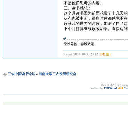
不是他们思考的内容。
三、读书感想：
这个月读书因为前面花费了十几天的
状态也被中断，很多时候都感觉不在
读苏菲的世界的时候，加深了自己对
下个月打算继续读政治学。直接迈到
俭以养德，静以致远
Posted: 2014-10-30 23:12 |
[楼 主]
三农中国读书论坛
»
河南大学三农发展研究会
Total 0.282916(s) quer
Powered by
PHPWind
v6.0
Cer