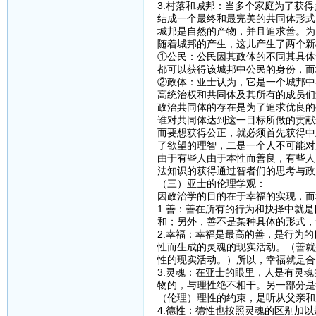
3.村落和城邦：当多个家庭为了获
结成一个最终和最完美的共同体形式
城邦是自然的产物，并且追求善。为
随着城邦的产生，这儿产生了两个新
①公民：公民因其政体的不同其具体
都可以获得该城邦中公民的身份，而
②政体：亚士认为，它是一个城邦中
高统治权和共同体及其所有的成员们
政治共同体的存在是为了追求优良的
谁对共同体达到这一目标所做的贡献
而要想获得公正，就必须首先获得中
了欲望的理智，二是一个人不可能对
由于有些人由于本性而善良，有些人
法知识的获得通过智者们的思考与政
（三）亚士的伦理学观：
因政治学的目的在于幸福的实现，而
1.善：善在所有的行为和抉择中就
和；另外，善不是某种具体的形式，
2.幸福：幸福是最高的善，是行为
性而生成的灵魂的现实活动。（善就
性的现实活动。）所以，幸福就是合
3.灵魂：在亚士的眼里，人是有灵
物的，与理性绝不相干。另一部分是
（伦理）理性的约束，是听从父亲和
4.德性：德性也按照灵魂的区别加