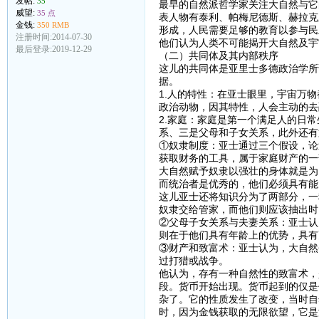
发帖:
35
最早的自然派哲学家关注大自然与它
威望:
35 点
表人物有泰利、帕梅尼德斯、赫拉克
金钱:
350 RMB
形成，人民需要足够的教育以参与民
注册时间:2014-07-30
他们认为人类不可能揭开大自然及宇
最后登录:2019-12-29
（二）共同体及其内部秩序
这儿的共同体是亚里士多德政治学所
据。
1.人的特性：在亚士眼里，宇宙万
政治动物，因其特性，人会主动的去
2.家庭：家庭是第一个满足人的日
系、三是父母和子女关系，此外还有
①奴隶制度：亚士通过三个假设，论
获取财务的工具，属于家庭财产的一
大自然赋予奴隶以强壮的身体就是为
而统治者是优秀的，他们必须具有能
这儿亚士还将知识分为了两部分，一
奴隶交给管家，而他们则应该抽出时
②父母子女关系与夫妻关系：亚士认
则在于他们具有年龄上的优势，具有
③财产和致富术：亚士认为，大自然
过打猎或战争。
他认为，存有一种自然性的致富术，
段。货币开始出现。货币起到的仅是
杂了。它的性质发生了改变，当时自
时，因为金钱获取的无限欲望，它是