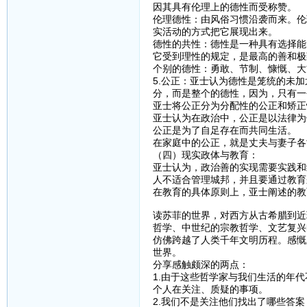
因其具有伦理上的德性而受称赞。
伦理德性：由风俗习惯沿袭而来。伦
实活动的方式把它展现出来。
德性的共性：德性是一种具有选择能
它受到理性的规定，是最高的善和极
个别的德性：勇敢、节制、慷慨、大
5.公正：亚士认为德性是笼统的未
分，而是整个的德性，因为，只有一
亚士将公正分为分配性的公正和矫正
亚士认为在政治中，公正是以法律为
公正是为了自足存在而共同生活。
在家庭中的公正，就是丈夫与妻子各
（四）现实政体与教育：
亚士认为，政治善的实现需要实践和
人不适合管理城邦，并且要通过教育
在教育的具体原则上，亚士阐述的教
读苏菲的世界，对西方从古希腊到近
哲学、中世纪的宗教哲学、文艺复兴
仿佛跨越了人类千年文明历程。感慨
世界。
分享感触颇深的两点：
1.由于这些哲学家与我们生活的年
个人在关注、质疑的事项。
2.我们不是关注他们找出了哪些答