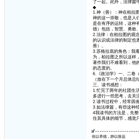
了一起。此外，法律篇
◆
1.神（善）：神在柏
神的这一崇敬，也是人
是在有序的运转，这种
德）包括，智慧、勇敢
2.法律：在柏拉图的
的认识或法律的制定也
善）。
3.苏格拉底的角色：
为，柏拉图之所以这样
著作我们不难看到，他
的态度的。
6.《政治学》一、二卷
（放在下一个月总体总
三、读书感想：
1.忙完了两年的社团
多进行一些思考，去关
2.读书过程中，经常因
3.如法律篇，有些这种
4我读书的方法是，先
住其具体的细节，感觉
俭以养德，静以致远