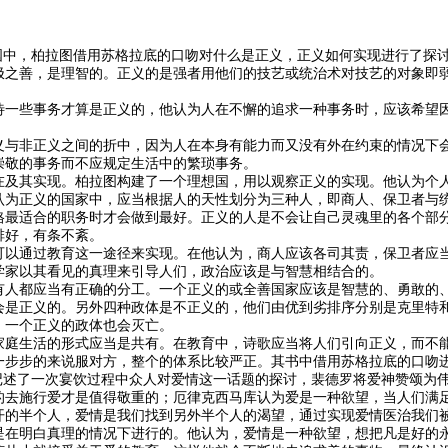
想国中，柏拉图借用苏格拉底的口吻对什么是正义，正义如何实现进行了探
极之善，是理智的。正义的是强者用他们的技艺或统治术对技艺的对象即
待一些事务才算是正义的，他认为人在不懈的追求一种事务时，应该希望
。
义与非正义之间的折中，因为人在本身有能力而又没有外在约束的情况下
崇敬的事务而不应规定生活中的繁琐事务。
在及其实现。柏拉图构建了一个理想国，用以观察正义的实现。他认为个
认为正义的国家中，应当根据人的天性划分为三种人，即商人、保卫者与
格最适合的职务时才会做到最好。正义的人是不会让自己灵魂里的各个部
排好，有条不紊。
可以通过教育这一途径来实现。在他认为，商人应该各司其责，保卫者应
学家以其看见的真理来引导人们，政治应该是与智慧相结合的。
有人都应当有正确的分工。一个正义的或全善国家应该是智慧的、勇敢的
会是正义的。另外四种政体是不正义的，他们由优到劣排序分别是克里特
，一个正义的政体也会灭亡。
家庭生活的形式应当是共有。在教育中，诗歌应当将人们引向正义，而不
一步步的来说服对方，整个的体系比较严正。其书中借用苏格拉底的口吻
篇记述了一次宴饮过程中众人对爱情这一话题的探讨，裴德罗将爱神赞颂为
的去施行爱才是值得敬重的；厄律克西马库认为爱是一种欲望，当人们满
开的半个人，爱情是我们找到另外半个人的渴望，通过实现爱情医治我们
是在明白真理的情况下进行的。他认为，爱情是一种欲望，想把凡是好的