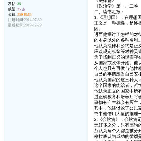
《法律篇》
发帖:
35
《政治学》第一、二卷
威望:
35 点
二、读书汇报：
金钱:
350 RMB
1.《理想国》：在理
注册时间:2014-07-30
正义是一种德性，是终
最后登录:2019-12-29
因。
进而他探讨了怎样的对
的本身以外的各种名利
他认为法律和公约是正
应该规定献祭等对神灵
为了找到正义的现实存
从国家或政体开始。他
个人也只有再做与他性
自己的事情应当自己安
他认为国家的这三种人
这个国家的统治者，哲
他认为正义的国家中所
过正确教育和培养后将
事物有产生就会有灭亡
其中，他还谈论了公民
书中他借用大量的推理
2.《会饮篇》：会饮
无好坏之分，只有高尚
芬认为每个人都是被分
格拉底认为成功的赞颂