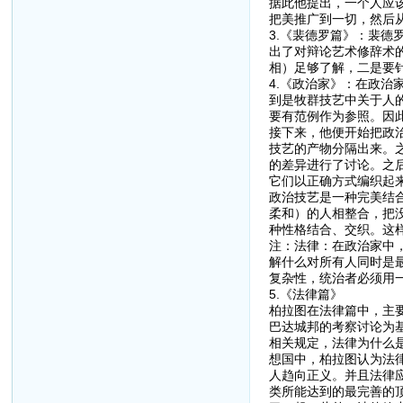
据此他提出，一个人应
把美推广到一切，然后
3.《裴德罗篇》：裴德
出了对辩论艺术修辞术
相）足够了解，二是要
4.《政治家》：在政
到是牧群技艺中关于人
要有范例作为参照。因
接下来，他便开始把政
技艺的产物分隔出来。
的差异进行了讨论。之
它们以正确方式编织起
政治技艺是一种完美结
柔和）的人相整合，把
种性格结合、交织。这
注：法律：在政治家中
解什么对所有人同时是
复杂性，统治者必须用
5.《法律篇》
柏拉图在法律篇中，主
巴达城邦的考察讨论为
相关规定，法律为什么
想国中，柏拉图认为法
人趋向正义。并且法律
类所能达到的最完善的