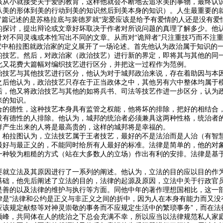
该从小就接受关于爱的教育，这样他就会不断地去追求美的事物，最终认
从美的形体到美的行动到美的知识然后到美本身的知识）。人生最重要的
罗篇记述的是苏格拉底与裴德罗就“宠爱应该是给予有爱情的人还是没有爱
的探讨，提出辩论或文章好坏取决于作者对所说问题的真理了解多少。他
针对不同灵魂或本性写出不同的文章。从而对“诡辩者”只注重技巧而不注
治家中柏拉图就政治家的定义展开了一场论述。首先他认为政治属于知识的
的技艺。然后，对政治家（政治技艺）进行新的界定，即将其与其他的同
此又花费大篇幅对编织技艺进行区分，并把这一过程作为范例。
治技艺与其他技艺进行区分，他认为对于城邦政治来说，存在着助因与本
之后他认为，政治技艺只存在于正当政体之中，其他另有六中整体均属于
后，他又将政治技艺与其他的如将兵书、司法等技艺作进一步区分，认为
来的知识。
合的德性，这种技艺本身具有监管之权能，他将坏的排除，把好的相结合
没有德性的人排除。他认为，城邦的统治者必须兼具这两种性格，统治者
样产生出来的人将是最高贵的，这样的城邦将是幸福的。
，柏拉图认为，立法技艺属于王者技艺，最好的不是法治而是人治（有智
最好与最正义的，不能同时给所有人最好的标准。法律是简单的，他的对
一种较为粗糙的方式（站在大多数人的立场）作出有利的安排。法律是基
要就立法及其原因进行了一系列的阐述。他认为，立法的目的应以目的作
基础，他先后阐述了立法的目的，法律的起源及原因，立法中关于行政官
是善的以及法律的维护与执行等方面。同他中年的著作理想国相比，这一
律是“法律和公约是正义与非正义之间的折中，因为人在本身有能力而又没
应该规定献祭等对神灵崇敬的事务而不应规定生活中的繁琐事务”，而在法
顶峰，共同体在人的统治之下总会充满不幸，所以应当以法律规范私人家庭