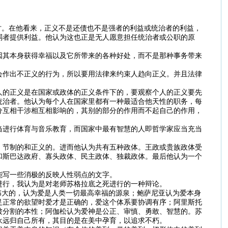
讨。在他看来，正义不是还债也不是强者的利益或统治者的利益，
弱者提供利益。他认为这也正是无人愿意担任统治者或公职的原
因其本身获得幸福以及它所带来的各种好处，而不是那种事务带来
会作出不正义的行为，所以要用法律来约束人趋向正义。并且法律
人的正义是在国家或政体的正义条件下的，要观察个人的正义要先
统治者。他认为每个人在国家里都有一种最适合他天性的职务，每
分互相干涉相互相影响的，其别的部分的作用而不起自己的作用，
当进行体育与音乐教育，而国家中最有智慧的人即哲学家应当充当
、节制的和正义的。进而他认为共有五种政体。王政或贵族政体受
和斯巴达政府、寡头政体、民主政体、独裁政体。最后他认为一个
能写一些消极的反映人性弱点的文字。
进行，我认为是对老师苏格拉底之死进行的一种辩论。
伟大的，认为爱是人类一切最高幸福的源泉；鲍萨尼亚认为爱本身
足正常的欲望时爱才是正确的，爱这个体系要协调有序；阿里斯托
被分割的本性；阿伽松认为爱神是公正、审慎、勇敢、智慧的。苏
永远归自己所有，其目的是在美中孕育，以追求不朽。