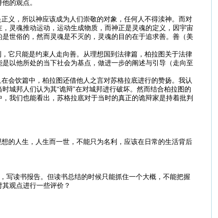
持他的观点。
是正义，所以神应该成为人们崇敬的对象，任何人不得渎神。而对
在，灵魂推动运动，运动生成物质，而神正是灵魂的定义，因宇宙
的是世俗的，然而灵魂是不灭的，灵魂的目的在于追求善。善（美
到，它只能是约束人走向善。从理想国到法律篇，柏拉图关于法律
能是以他所处的当下社会为基点，做进一步的阐述与引导（走向至
且在会饮篇中，柏拉图还借他人之言对苏格拉底进行的赞扬。我认
时城邦人们认为其“诡辩”在对城邦进行破坏。然而结合柏拉图的
中，我们也能看出，苏格拉底对于当时的真正的诡辩家是持着批判
理想的人生，人生而一世，不能只为名利，应该在日常的生活背后
处，写读书报告。但读书总结的时候只能抓住一个大概，不能把握
对其观点进行一些评价？