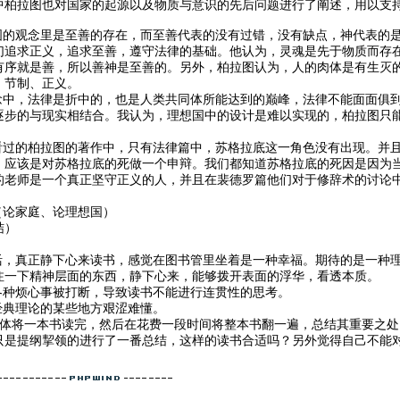
中柏拉图也对国家的起源以及物质与意识的先后问题进行了阐述，用以支
拉图的观念里是至善的存在，而至善代表的没有过错，没有缺点，神代表的
们追求正义，追求至善，遵守法律的基础。他认为，灵魂是先于物质而存
有序就是善，所以善神是至善的。另外，柏拉图认为，人的肉体是有生灭
、节制、正义。
观念中，法律是折中的，也是人类共同体所能达到的巅峰，法律不能面面俱
逐步的与现实相结合。我认为，理想国中的设计是难以实现的，柏拉图只
我看过的柏拉图的著作中，只有法律篇中，苏格拉底这一角色没有出现。并
，应该是对苏格拉底的死做一个申辩。我们都知道苏格拉底的死因是因为当
的老师是一个真正坚守正义的人，并且在裴德罗篇他们对于修辞术的讨论
（论家庭、论理想国）
结）
生活，真正静下心来读书，感觉在图书管里坐着是一种幸福。期待的是一种
注一下精神层面的东西，静下心来，能够拨开表面的浮华，看透本质。
各种烦心事被打断，导致读书不能进行连贯性的思考。
经典理论的某些地方艰涩难懂。
整体将一本书读完，然后在花费一段时间将整本书翻一遍，总结其重要之
只是提纲挈领的进行了一番总结，这样的读书合适吗？另外觉得自己不能