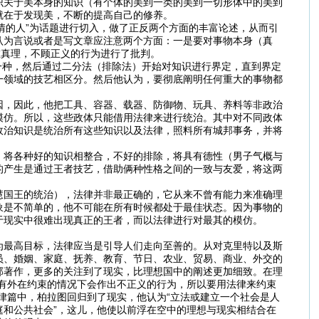
识关于美本身的知识（有个体的美到一类的美到一切形体中的美到
就在于发现美，不断的提高自己的修养。
情的人”为话题进行切入，做了正反两个方面的丰富论述，从而引
认为言说或者是写文章应注意两个方面：一是要对事物本身（真
重真理，不顾正义的行为进行了批判。
一种，然后通过二分法（排除法）开始对知识进行界定，直到界定
一领域的技艺相区分。然后他认为，要彻底阐明任何重大的事物都
因，因此，他把工具、容器、载器、防御物、玩具、养料等非政治
模仿。所以，这些政体只能借用法律来进行统治。其中对不同政体
政治知识是统治所有这些知识以及法律，照料所有城邦事务，并将
，将各种好的知识相整合，不好的排除，将具有德性（男子气概与
的产生是通过王者技艺，借助俩种性格之间的一致与友爱，将这两
慧国王的统治），法律并非最正确的，它从来不曾有能力来准确理
象是不简单的，他不可能在所有时候都处于最佳状态。因为事物的
于现实中很难出现真正的王者，而以法律进行对最其的模仿。
为最高目标，法律应当是引导人们走向至善的。从对克里特以及斯
员、婚姻、家庭、抚养、教育、节日、农业、贸易、商业、外交的
部著作，更多的关注到了现实，比理想国中的阐述更加细致。在理
有外在约束的情况下会作出不正义的行为，所以要用法律来约束
律篇中，柏拉图回归到了现实，他认为“立法或建立一个社会是人
和公共社会”，这儿，他使以前浮在空中的理想与现实相结合在