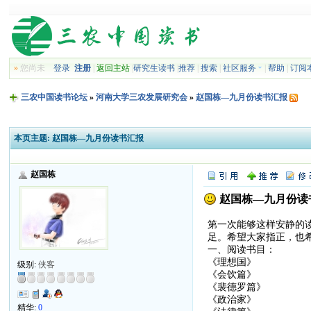
»
您尚未
登录
注册
|
返回主站
|
研究生读书
|
推荐
|
搜索
|
社区服务
|
帮助
|
订阅
三农中国读书论坛
»
河南大学三农发展研究会
»
赵国栋—九月份读书汇报
本页主题:
赵国栋—九月份读书汇报
赵国栋
赵国栋—九月份读
第一次能够这样安静的
足。希望大家指正，也
一、阅读书目：
《理想国》
级别:
侠客
《会饮篇》
《裴德罗篇》
《政治家》
精华:
0