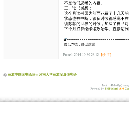
不是他们思考的内容。
三、读书感想：
这个月读书因为前面花费了十几天的
状态也被中断，很多时候都感觉不在
读苏菲的世界的时候，加深了自己对
下个月打算继续读政治学。直接迈到
俭以养德，静以致远
Posted: 2014-10-30 23:12 |
[楼 主]
三农中国读书论坛
»
河南大学三农发展研究会
Total 1.498449(s) quer
Powered by
PHPWind
v6.0
Cer