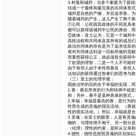
3.村落和城邦：当多个家庭为了获
结成一个最终和最完美的共同体形式
城邦是自然的产物，并且追求善。为
随着城邦的产生，这儿产生了两个新
①公民：公民因其政体的不同其具体
都可以获得该城邦中公民的身份，而
②政体：亚士认为，它是一个城邦中
高统治权和共同体及其所有的成员们
政治共同体的存在是为了追求优良的
谁对共同体达到这一目标所做的贡献
而要想获得公正，就必须首先获得中
了欲望的理智，二是一个人不可能对
由于有些人由于本性而善良，有些人
法知识的获得通过智者们的思考与政
（三）亚士的伦理学观：
因政治学的目的在于幸福的实现，而
1.善：善在所有的行为和抉择中就
和；另外，善不是某种具体的形式，
2.幸福：幸福是最高的善，是行为
性而生成的灵魂的现实活动。（善就
性的现实活动。）所以，幸福就是合
3.灵魂：在亚士的眼里，人是有灵
物的，与理性绝不相干。另一部分是
（伦理）理性的约束，是听从父亲和
4.德性：德性也按照灵魂的区别加