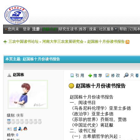
»
您尚未
登录
注册
|
返回主站
|
研究生读书
|
推荐
|
搜索
|
社区服务
|
帮助
|
订阅
三农中国读书论坛
»
河南大学三农发展研究会
»
赵国栋十月份读书报告
本页主题:
赵国栋十月份读书报告
赵国栋
赵国栋十月份读书报告
赵国栋十月份读书报告
一、阅读书目
《马各尼科伦理学》亚里士多德
《政治学》亚里士多德
级别:
侠客
《苏菲的世界》乔斯坦。贾德
《中国近代史》蒋廷黻
二、读书汇报
精华:
0
（一）古希腊哲学的兴起：