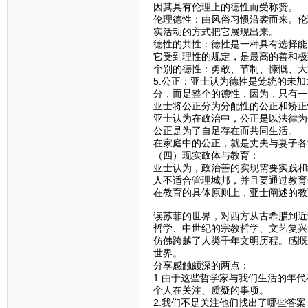
因其具有伦理上的德性而受称赞。
伦理德性：由风俗习惯沿袭而来。伦
实活动的方式把它展现出来。
德性的共性：德性是一种具有选择能
它受到理性的规定，是最高的善和极
个别的德性：勇敢、节制、慷慨、大
5.公正：亚士认为德性是笼统的未
分，而是整个的德性，因为，只有一
亚士将公正分为分配性的公正和矫正
亚士认为在政治中，公正是以法律为
公正是为了自足存在而共同生活。
在家庭中的公正，就是丈夫与妻子各
（四）现实政体与教育：
亚士认为，政治善的实现需要实践和
人不适合管理城邦，并且要通过教育
在教育的具体原则上，亚士阐述的教
读苏菲的世界，对西方从古希腊到近
哲学、中世纪的宗教哲学、文艺复兴
仿佛跨越了人类千年文明历程。感慨
世界。
分享感触颇深的两点：
1.由于这些哲学家与我们生活的年
个人在关注、质疑的事项。
2.我们不是关注他们找出了哪些答