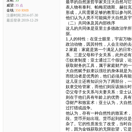
发帖:
35
最早的自然派哲学家关注大自然与它
威望:
35 点
表人物有泰利、帕梅尼德斯、赫拉克
金钱:
350 RMB
形成，人民需要足够的教育以参与民
注册时间:2014-07-30
他们认为人类不可能揭开大自然及宇
最后登录:2019-12-29
（二）共同体及其内部秩序
这儿的共同体是亚里士多德政治学所
据。
1.人的特性：在亚士眼里，宇宙万
政治动物，因其特性，人会主动的去
2.家庭：家庭是第一个满足人的日
系、三是父母和子女关系，此外还有
①奴隶制度：亚士通过三个假设，论
获取财务的工具，属于家庭财产的一
大自然赋予奴隶以强壮的身体就是为
而统治者是优秀的，他们必须具有能
这儿亚士还将知识分为了两部分，一
奴隶交给管家，而他们则应该抽出时
②父母子女关系与夫妻关系：亚士认
则在于他们具有年龄上的优势，具有
③财产和致富术：亚士认为，大自然
过打猎或战争。
他认为，存有一种自然性的致富术，
段。货币开始出现。货币起到的仅是
杂了。它的性质发生了改变，当时自
时，因为金钱获取的无限欲望，它是