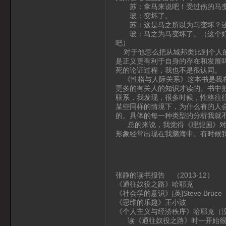
苏：拿马来说吧！受过伤的马变
玻：变坏了。
苏：这是马之所以为马变坏？还
玻：马之为马变坏了。（这个好与
吧）
对于他怎么把从城邦类比到个人的
是正义更有利于自身的存在和发展
死的论证过程，我也不是很认同。
《性格与人际关系》这本书是我在
更多的有关人的知识才读的。书中
联系，我发现，很多时候，性格往
某些同样的情境下，为什么有的人
的。具体的每一种类型的分析我就
总的来说，我觉得《理想国》对我
形象经常出现在我脑海中。有时候
张静的读书报告 （2013-12）
《通往奴役之路》哈耶克
《社会学的意识》[英]Steve Bruce
《思维的乐趣》王小波
《个人主义与经济秩序》哈耶克（
读《通往奴役之路》时一开始很好