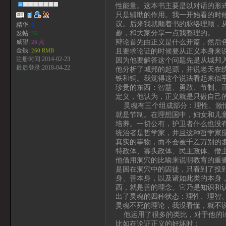
性能量。这本书主要是以对话的形
只是辅助的作用。我一开始看的时
议。后来我就顺着书的脉络理顺，
精华:
0
趣，和大家分享一点我整理的。
发帖:
26
辩论首先由正义是什么开篇，然后
威望:
26 点
且要求论证的时候要从正义本身来
金钱:
260 RMB
注册时间:2014-02-23
因为他要解答这个问题先是从城邦
最后登录:2018-04-22
他分析了城邦的起源，并说老天在
铁和铜。我觉得这个说法看起来似
珍贵的东西：智慧、勇敢、节制、
定义，他认为，正义就是只做自己
灵魂有三个组成部分：理性、激情
就是节制。在理想国中，妇女和儿
培养。一切公有，护卫者什么也没
统治者是哲学家，并且这种哲学家
真实的事物，而不会被千差万别的
特政体、寡头政体、民主政体、僭
他借用洞穴的比喻来说明教育的重
是困在洞穴中的囚徒，只看到了投
身、善本身，以及诸如此类的本身
西，就是善的理念。它乃是知识和
出了灵魂的四种状态：理性、理智
灵魂不死的理论，我没看懂，就不
他运用了很多的类比，对于他的论
比如在论证正义的好坏时：