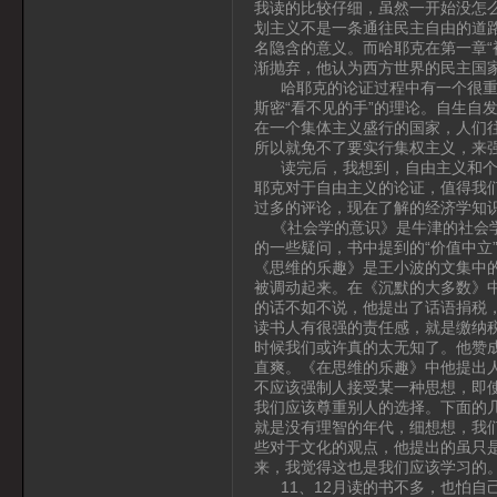
我读的比较仔细，虽然一开始没怎
划主义不是一条通往民主自由的道
名隐含的意义。而哈耶克在第一章“
渐抛弃，他认为西方世界的民主国
哈耶克的论证过程中有一个很重要
斯密“看不见的手”的理论。自生自
在一个集体主义盛行的国家，人们
所以就免不了要实行集权主义，来
读完后，我想到，自由主义和个人
耶克对于自由主义的论证，值得我
过多的评论，现在了解的经济学知
《社会学的意识》是牛津的社会学
的一些疑问，书中提到的“价值中立
《思维的乐趣》是王小波的文集中
被调动起来。在《沉默的大多数》
的话不如不说，他提出了话语捐税
读书人有很强的责任感，就是缴纳
时候我们或许真的太无知了。他赞
直爽。《在思维的乐趣》中他提出
不应该强制人接受某一种思想，即
我们应该尊重别人的选择。下面的
就是没有理智的年代，细想想，我
些对于文化的观点，他提出的虽只
来，我觉得这也是我们应该学习的
11、12月读的书不多，也怕自