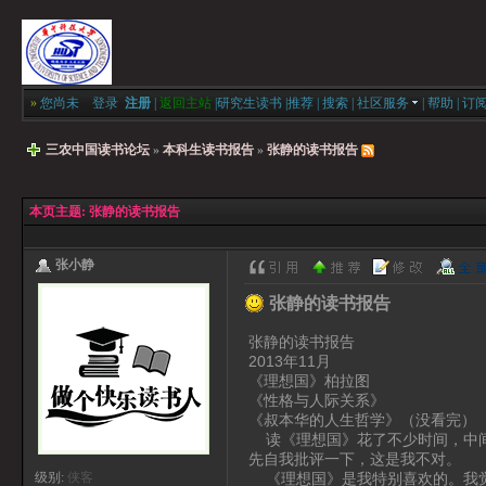
»
您尚未
登录
注册
|
返回主站
|
研究生读书
|
推荐
|
搜索
|
社区服务
|
帮助
|
订
三农中国读书论坛
»
本科生读书报告
»
张静的读书报告
本页主题:
张静的读书报告
张小静
张静的读书报告
张静的读书报告
2013年11月
《理想国》柏拉图
《性格与人际关系》
《叔本华的人生哲学》（没看完）
读《理想国》花了不少时间，中间
先自我批评一下，这是我不对。
《理想国》是我特别喜欢的。我觉
级别:
侠客