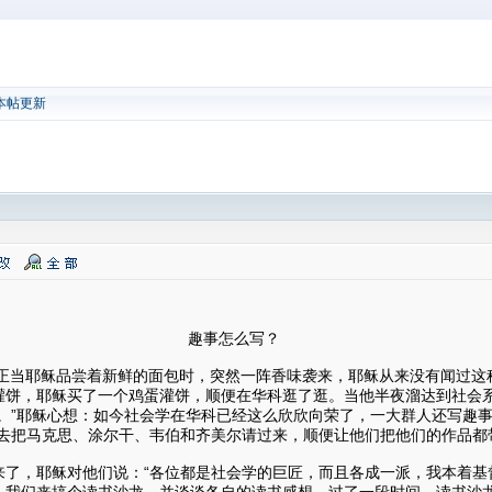
本帖更新
怎么写？
天，正当耶稣品尝着新鲜的面包时，突然一阵香味袭来，耶稣从来没有闻过
灌饼，耶稣买了一个鸡蛋灌饼，顺便在华科逛了逛。当他半夜溜达到社会
事。”耶稣心想：如今社会学在华科已经这么欣欣向荣了，一大群人还写趣
你去把马克思、涂尔干、韦伯和齐美尔请过来，顺便让他们把他们的作品都
来了，耶稣对他们说：“各位都是社会学的巨匠，而且各成一派，我本着基
，我们来搞个读书沙龙，并谈谈各自的读书感想。过了一段时间，读书沙