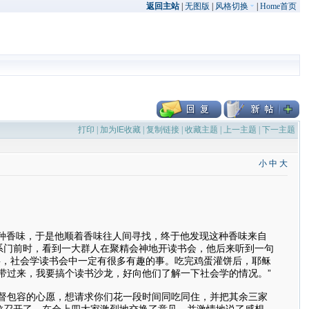
返回主站
|
无图版
|
风格切换
|
Home首页
打印
|
加为IE收藏
|
复制链接
|
收藏主题
|
上一主题
|
下一主题
小
中
大
这种香味，于是他顺着香味往人间寻找，终于他发现这种香味来自
系门前时，看到一大群人在聚精会神地开读书会，他后来听到一句
事，社会学读书会中一定有很多有趣的事。吃完鸡蛋灌饼后，耶稣
带过来，我要搞个读书沙龙，好向他们了解一下社会学的情况。”
督包容的心愿，想请求你们花一段时间同吃同住，并把其余三家
龙召开了，在会上四大家激烈地交换了意见，并激情地说了感想。