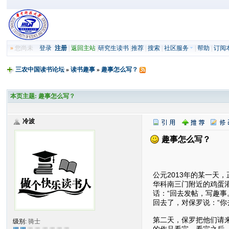
»
您尚未
登录
注册
|
返回主站
|
研究生读书
|
推荐
|
搜索
|
社区服务
|
帮助
|
订阅
三农中国读书论坛
»
读书趣事
»
趣事怎么写？
本页主题:
趣事怎么写？
冷波
趣事怎么写？
趣事
公元2013年的某一
华科南三门附近的鸡蛋
话：“回去发帖，写趣
回去了，对保罗说：“
第二天，保罗把他们请
级别:
骑士
的作品看完，看完之后