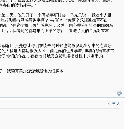
谈各自的读书趣事。”
第二天，他们开了一个写趣事研讨会，马克思说：“我这个人批
的老头哪有灵感写趣事啊？”韦伯说：“你两个乐观派都写不出
他说：“你这个搞印象与感觉的，又善于用心理分析社会的细微东
调生活，我看到的都是形而上学的东西，看透了人的二元对立本
为你们，只是想让你们在读书的时候也能够发现生活中的点滴乐
们的人格魅力都是很强大的，但是你们也要学着用幽默的语言将它
看了你们的作品，看看他们是怎么发现读书过程中的趣事的。”
了，我读齐美尔深深佩服他的细腻体
小
中
大