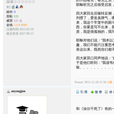
耶稣听完之后很受启发
精华:
0
四大家回去后辗转反侧
发帖:
121
判惯了，爱发臭脾气，哪
威望:
121 点
来，我这个牢笼中的困
金钱:
1210 RMB
西，你要是写不出来，
注册时间:2013-03-19
质，我是很孤独的，我
最后登录:2017-09-13
耶稣对他们说：“我本
趣，我们不能只注重思
表达出来。既然你们都
四大家异口同声地说：“
于是他们听到：“我读
验、、、、、、、、、
Posted: 2013-12-20 21:58 |
[楼 
anyongjun
和《涂尔干死了》有的