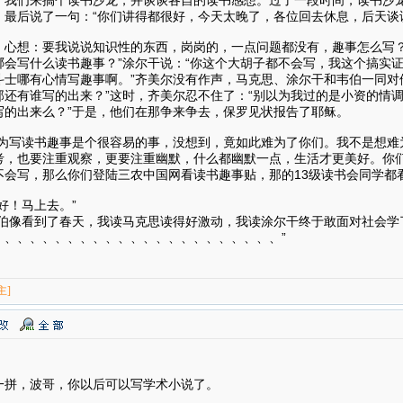
，最后说了一句：“你们讲得都很好，今天太晚了，各位回去休息，后天谈
，心想：要我说说知识性的东西，岗岗的，一点问题都没有，趣事怎么写？
会写什么读书趣事？”涂尔干说：“你这个大胡子都不会写，我这个搞实证
斗士哪有心情写趣事啊。”齐美尔没有作声，马克思、涂尔干和韦伯一同对
那还有谁写的出来？”这时，齐美尔忍不住了：“别以为我过的是小资的情
写的出来么？”于是，他们在那争来争去，保罗见状报告了耶稣。
以为写读书趣事是个很容易的事，没想到，竟如此难为了你们。我不是想难
考，也要注重观察，更要注重幽默，什么都幽默一点，生活才更美好。你
不会写，那么你们登陆三农中国网看读书趣事贴，那的13级读书会同学都
好！马上去。”
韦伯像看到了春天，我读马克思读得好激动，我读涂尔干终于敢面对社会学
、、、、、、、、、、、、、、、、、、、、、、、”
主]
一拼，波哥，你以后可以写学术小说了。