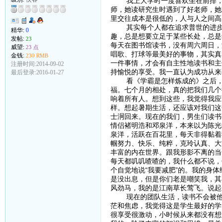
我上大学时一度喜欢坐在前排，有
师，她读研究生时遇到了好老师，她
里交往成本是很低的，人与人之间高
其实每个人都在追求普世的进步，
精华:
0
趣，总是想要立足于某些长处，总是
发帖:
23
每天在图书馆读书，没有周六周日，
威望:
23 点
唱歌、打球等最美好的事物，其实真
金钱:
230 RMB
一件事情，才会有自主性地读书和主
注册时间:2014-09-02
持愉悦的享受。我一直认为成功从来
最后登录:2016-01-27
看《学霸是怎样炼成的》之后，带
福。七个月的相处，真的把我们几个
响着所有人。想到这些，我觉得我应
样。想起暑期生活，还应该对我们这
士泂回来。现在的我们，男生们读书
情侣褚明浩和邓泉洋，本来以为陈光
泉洋，活跃在百花里，每天非得黏着
帼努力、快乐、纯粹，克玲认真、大
丰富的内在世界。跟我形影不离的当
每天都叽叽喳喳的，我什么都不说，
个自觉地说“我要减肥”的。我的身
是没出息，但是你们老是嘲笑我，其
风劲马，我的是江南草长莺飞。说起
现在的团队生活，读书不会被他事
茫和焦虑，我觉得这是学生最好的学
很享受很激动，小时候从来都没有想