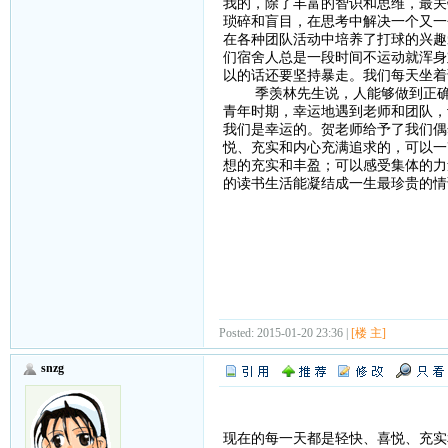
我的，除了丰富的智识和思维，最关
琐碎和盲目，在思考中解决一个又一
在各种团队活动中培养了打球的兴趣
们宿舍人总是一段时间不运动就浑身
以的话还要坚持暴走。我们每天坐着
季羡林先生说，人能够做到正确处
青年时期，幸运地遇到老师和团队，
我们是幸运的。贺老师给予了我们偶
悦、充实和内心充满追求的，可以一
想的充实和丰盈；可以感受集体的力
的读书生活能凝结成一生最珍贵的情
Posted: 2015-01-20 23:36 |
[楼 主]
snzg
现在的每一天都是轻快、喜悦、充实