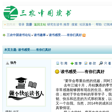
»
您尚未
登录
注册
|
返回主站
|
研究生读书
|
推荐
|
搜索
|
社区服务
|
帮助
|
订阅
三农中国读书论坛
»
读书趣事
»
读书感受——有你们真好
本页主题:
读书感受——有你们真好
张丹
读书感受——有你们真好
“要学会尊重自然的优越，同时又
去年江城十月，丹桂飘香的季节，
非常感激能够拥有现在的生活。相对
倍；相对于学在华科的莘莘学子，我
韧、快乐和恣意的方式厚积薄发，以
又一个自我。当然，2014年的成长
真挚情谊。
级别:
侠客