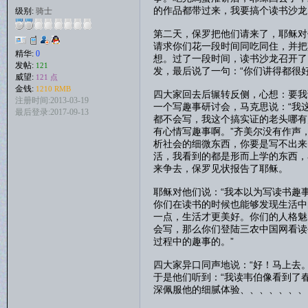
的作品都带过来，我要搞个读书沙龙
级别:
骑士
第二天，保罗把他们请来了，耶稣对
请求你们花一段时间同吃同住，并把
精华:
0
想。过了一段时间，读书沙龙召开了
发帖:
121
发，最后说了一句：“你们讲得都很
威望:
121 点
金钱:
1210 RMB
四大家回去后辗转反侧，心想：要我
注册时间:2013-03-19
一个写趣事研讨会，马克思说：“我
最后登录:2017-09-13
都不会写，我这个搞实证的老头哪有
有心情写趣事啊。”齐美尔没有作声
析社会的细微东西，你要是写不出来
活，我看到的都是形而上学的东西，
来争去，保罗见状报告了耶稣。
耶稣对他们说：“我本以为写读书趣
你们在读书的时候也能够发现生活中
一点，生活才更美好。你们的人格魅
会写，那么你们登陆三农中国网看读
过程中的趣事的。”
四大家异口同声地说：“好！马上去。
于是他们听到：“我读韦伯像看到了
深佩服他的细腻体验、、、、、、、