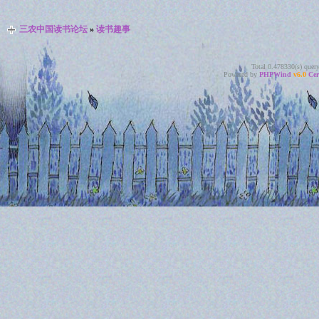
三农中国读书论坛
»
读书趣事
Total 0.478330(s) quer
Powered by
PHPWind
v6.0
Cer