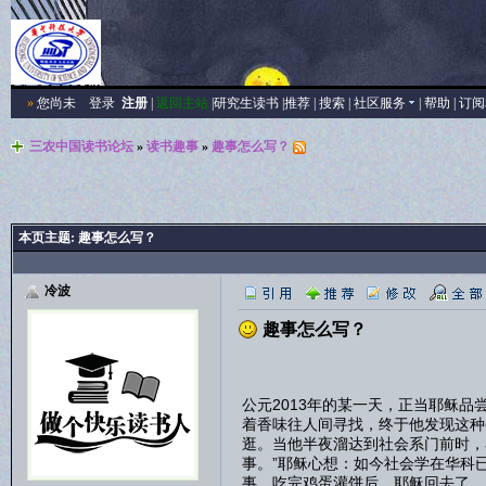
»
您尚未
登录
注册
|
返回主站
|
研究生读书
|
推荐
|
搜索
|
社区服务
|
帮助
|
订阅
三农中国读书论坛
»
读书趣事
»
趣事怎么写？
本页主题:
趣事怎么写？
冷波
趣事怎么写？
趣事怎
公元2013年的某一天，正当耶稣
着香味往人间寻找，终于他发现这种
逛。当他半夜溜达到社会系门前时，
事。”耶稣心想：如今社会学在华科
事。吃完鸡蛋灌饼后，耶稣回去了，