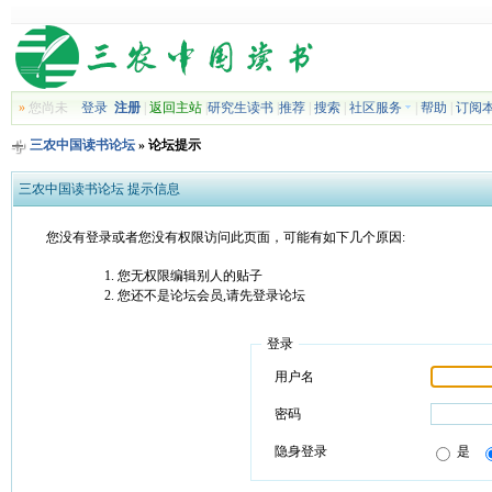
»
您尚未
登录
注册
|
返回主站
|
研究生读书
|
推荐
|
搜索
|
社区服务
|
帮助
|
订阅
三农中国读书论坛
» 论坛提示
三农中国读书论坛 提示信息
您没有登录或者您没有权限访问此页面，可能有如下几个原因:
您无权限编辑别人的贴子
您还不是论坛会员,请先登录论坛
登录
用户名
密码
隐身登录
是