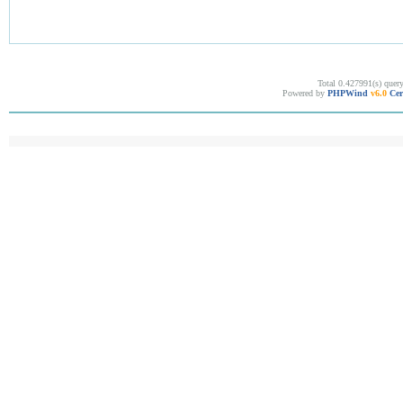
Total 0.427991(s) quer
Powered by
PHPWind
v6.0
Cer