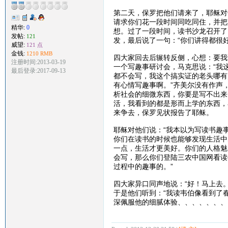
第二天，保罗把他们请来了，耶稣对
请求你们花一段时间同吃同住，并把
精华:
0
想。过了一段时间，读书沙龙召开了
发帖:
121
发，最后说了一句：“你们讲得都很
威望:
121 点
金钱:
1210 RMB
四大家回去后辗转反侧，心想：要我
注册时间:2013-03-19
一个写趣事研讨会，马克思说：“我
最后登录:2017-09-13
都不会写，我这个搞实证的老头哪有
有心情写趣事啊。”齐美尔没有作声
析社会的细微东西，你要是写不出来
活，我看到的都是形而上学的东西，
来争去，保罗见状报告了耶稣。
耶稣对他们说：“我本以为写读书趣
你们在读书的时候也能够发现生活中
一点，生活才更美好。你们的人格魅
会写，那么你们登陆三农中国网看读
过程中的趣事的。”
四大家异口同声地说：“好！马上去。
于是他们听到：“我读韦伯像看到了
深佩服他的细腻体验、、、、、、、