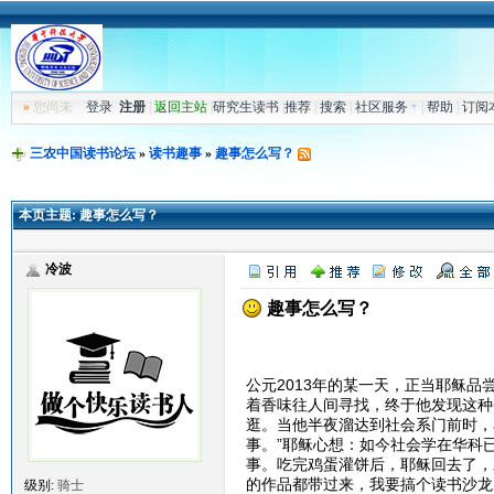
»
您尚未
登录
注册
|
返回主站
|
研究生读书
|
推荐
|
搜索
|
社区服务
|
帮助
|
订阅
三农中国读书论坛
»
读书趣事
»
趣事怎么写？
本页主题:
趣事怎么写？
冷波
趣事怎么写？
趣事怎
公元2013年的某一天，正当耶稣
着香味往人间寻找，终于他发现这种
逛。当他半夜溜达到社会系门前时，
事。”耶稣心想：如今社会学在华科
事。吃完鸡蛋灌饼后，耶稣回去了，
的作品都带过来，我要搞个读书沙龙
级别:
骑士