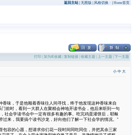
返回主站
|
无图版
|
风格切换
|
Home首页
打印
|
加为IE收藏
|
复制链接
|
收藏主题
|
上一主题
|
下一主题
小
中
大
这种香味，于是他顺着香味往人间寻找，终于他发现这种香味来自
系门前时，看到一大群人在聚精会神地开读书会，他后来听到一句
事，社会学读书会中一定有很多有趣的事。吃完鸡蛋灌饼后，耶稣
带过来，我要搞个读书沙龙，好向他们了解一下社会学的情况。”
督包容的心愿，想请求你们花一段时间同吃同住，并把其余三家
龙召开了，在会上四大家激烈地交换了意见，并激情地说了感想。