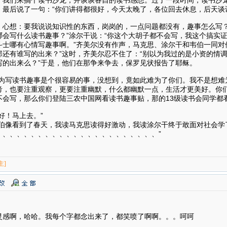
，最后说了一句：“你们讲得都很好，今天太晚了，各位回去休息，后天谈
，心想：要我说说知识性的东西，岗岗的，一点问题都没有，趣事怎么写？
会写什么读书趣事？”涂尔干说：“你这个大胡子都不会写，我这个搞实证
斗士哪有心情写趣事啊。”齐美尔没有作声，马克思、涂尔干和韦伯一同对
那还有谁写的出来？”这时，齐美尔忍不住了：“别以为我过的是小资的情
写的出来么？”于是，他们在那争来争去，保罗见状报告了耶稣。
以为写读书趣事是个很容易的事，没想到，竟如此难为了你们。我不是想难
考，也要注重观察，更要注重幽默，什么都幽默一点，生活才更美好。你
不会写，那么你们登陆三农中国网看读书趣事贴，那的13级读书会同学都
好！马上去。”
韦伯像看到了春天，我读马克思读得好激动，我读涂尔干终于敢面对社会学
、、、、、、、、、、、、、、、、、、、、、、、”
主]
灵感啊，哈哈。我每个字都念出来了，都笑喷了啊啊。。。呵呵