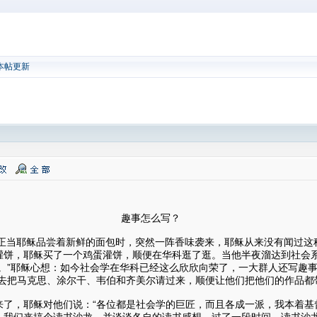
本帖更新
怎么写？
天，正当耶稣品尝着新鲜的面包时，突然一阵香味袭来，耶稣从来没有闻过
灌饼，耶稣买了一个鸡蛋灌饼，顺便在华科逛了逛。当他半夜溜达到社会
事。”耶稣心想：如今社会学在华科已经这么欣欣向荣了，一大群人还写趣
你去把马克思、涂尔干、韦伯和齐美尔请过来，顺便让他们把他们的作品都
来了，耶稣对他们说：“各位都是社会学的巨匠，而且各成一派，我本着基
，我们来搞个读书沙龙，并谈谈各自的读书感想。过了一段时间，读书沙