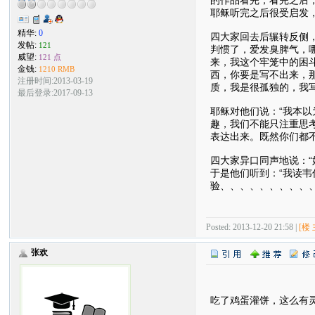
耶稣听完之后很受启发
精华:
0
四大家回去后辗转反侧
发帖:
121
判惯了，爱发臭脾气，哪
威望:
121 点
来，我这个牢笼中的困
金钱:
1210 RMB
西，你要是写不出来，
注册时间:2013-03-19
质，我是很孤独的，我
最后登录:2017-09-13
耶稣对他们说：“我本
趣，我们不能只注重思
表达出来。既然你们都
四大家异口同声地说：“
于是他们听到：“我读
验、、、、、、、、、
Posted: 2013-12-20 21:58 |
[楼 
张欢
吃了鸡蛋灌饼，这么有