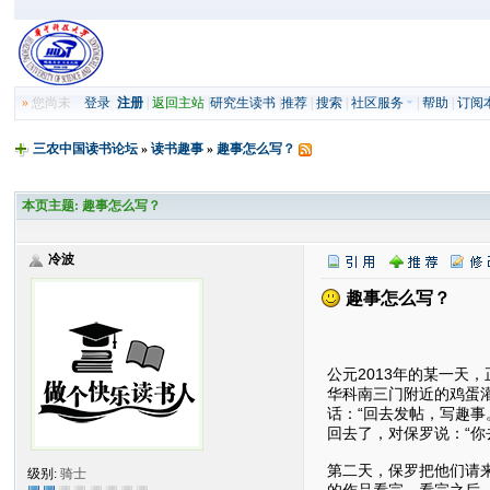
»
您尚未
登录
注册
|
返回主站
|
研究生读书
|
推荐
|
搜索
|
社区服务
|
帮助
|
订阅
三农中国读书论坛
»
读书趣事
»
趣事怎么写？
本页主题:
趣事怎么写？
冷波
趣事怎么写？
趣事
公元2013年的某一
华科南三门附近的鸡蛋
话：“回去发帖，写趣
回去了，对保罗说：“
第二天，保罗把他们请
级别:
骑士
的作品看完，看完之后