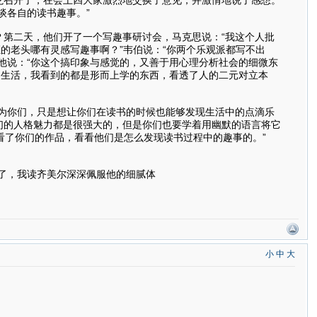
谈各自的读书趣事。”
第二天，他们开了一个写趣事研讨会，马克思说：“我这个人批
的老头哪有灵感写趣事啊？”韦伯说：“你两个乐观派都写不出
他说：“你这个搞印象与感觉的，又善于用心理分析社会的细微东
调生活，我看到的都是形而上学的东西，看透了人的二元对立本
为你们，只是想让你们在读书的时候也能够发现生活中的点滴乐
们的人格魅力都是很强大的，但是你们也要学着用幽默的语言将它
看了你们的作品，看看他们是怎么发现读书过程中的趣事的。”
了，我读齐美尔深深佩服他的细腻体
小
中
大