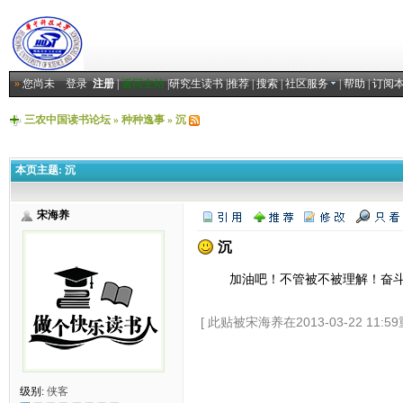
»
您尚未
登录
注册
|
返回主站
|
研究生读书
|
推荐
|
搜索
|
社区服务
|
帮助
|
订阅
三农中国读书论坛
»
种种逸事
»
沉
本页主题:
沉
宋海养
沉
加油吧！不管被不被理解！奋斗吧
[ 此贴被宋海养在2013-03-22 11:5
级别:
侠客