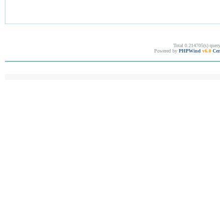
Total 0.214705(s) quer
Powered by
PHPWind
v6.0
Cer