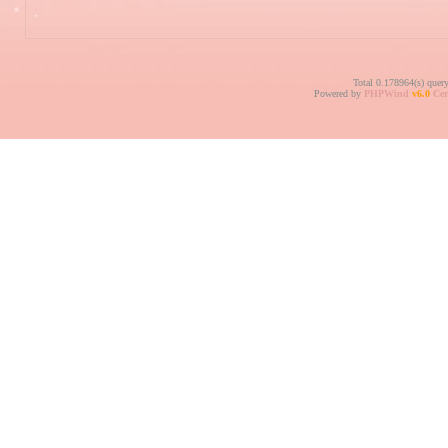
Total 0.178964(s) quer
Powered by
PHPWind
v6.0
Cer