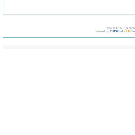
Total 0.178627(s) quer
Powered by
PHPWind
v6.0
Cer