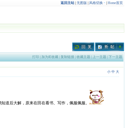
返回主站
|
无图版
|
风格切换
|
Home首页
打印
|
加为IE收藏
|
复制链接
|
收藏主题
|
上一主题
|
下一主题
小
中
大
鹏知道后大解，原来在田在看书、写作，佩服佩服。