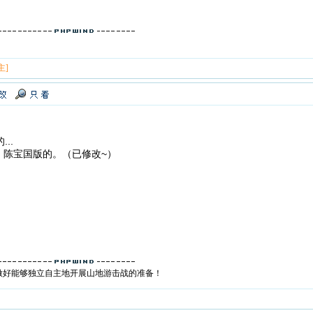
主]
..
。陈宝国版的。（已修改~）
做好能够独立自主地开展山地游击战的准备！