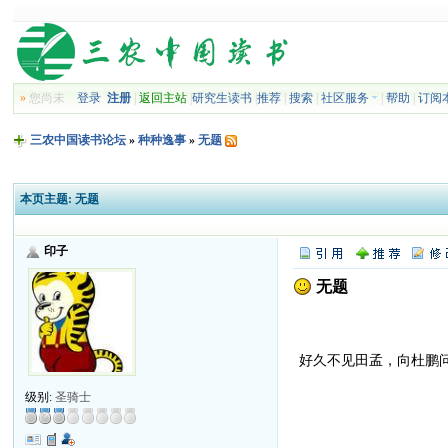
»
您尚未
登录
注册
|
返回主站
|
研究生读书
|
推荐
|
搜索
|
社区服务
|
帮助
|
订阅
三农中国读书论坛
»
种种逸事
»
无题
本页主题:
无题
印子
无题
好久不见田孟，向杜鹏
级别:
圣骑士