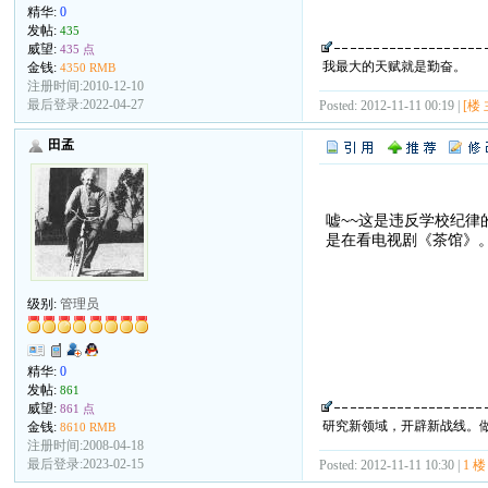
精华:
0
发帖:
435
威望:
435 点
我最大的天赋就是勤奋。
金钱:
4350 RMB
注册时间:2010-12-10
最后登录:2022-04-27
Posted: 2012-11-11 00:19 |
[楼 
田孟
嘘~~这是违反学校纪律的.
是在看电视剧《茶馆》
级别:
管理员
精华:
0
发帖:
861
威望:
861 点
研究新领域，开辟新战线。
金钱:
8610 RMB
注册时间:2008-04-18
最后登录:2023-02-15
Posted: 2012-11-11 10:30 |
1 楼