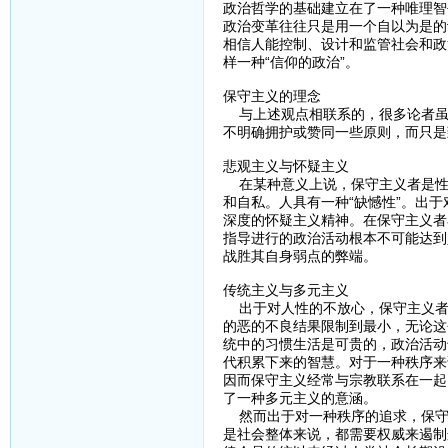
政治哲学的基础建立在了一种唯理智
政治变革往往只是用一个自以为是的
相信人能控制、设计和监管社会和政
样一种“信仰的政治”。
保守主义的理念
与上述观点相联系的，很多论者虽
不明确拥护或赞同一些原则，而只是
悲观主义与怀疑主义
在某种意义上说，保守主义者是性
和自私。人具有一种“缺憾性”。出
深度的怀疑主义精神。在保守主义者
指导进行的政治活动根本不可能达到
战胜其自身弱点的弊端。
传统主义与多元主义
出于对人性的不放心，保守主义者
的恶的不良结果限制到最小，无论这
统中的习惯生活是可贵的，政治活动
代积累下来的智慧。对于一种秩序来
因而保守主义经常与宗教联系在一起
了一种多元主义的意涵。
然而出于对一种秩序的追求，保守
是社会整体来说，都需要权威来遏制