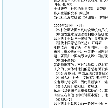
告别理想－人民公社制度研究 张乐
叫魂 孔飞力
士绅研究－社区的阶层流动 周荣德
私人生活的变革 阎云翔
当代社会发展研究（第四辑） 林聚
2009年2月中—4月）
《农村社区农田水利建设组织动员机
《中国农业水资源管理制度创新研究
以上两本书是与仝老师的甘肃实地研
《现代中国思想的兴起》 汪晖著
刚刚读完，用了快一个月时间。一是
击性，很经典的书。作者把中国思想
起，要回归中国实际来认识中国的现
《中国不高兴》
贺老师推荐的，不过我觉得是资本家
主义的，大体对他们的思想有所了解
《大分流 欧洲、中国及现代世界经
《中国乡村, 社会主义国家》弗里曼
仝老师的讨论课，因此重新读了一遍
《告语人民》晏阳初、赛珍珠
这本书是晏阳初思想最基础的书，其
有些左右言他（抑或诉至本源），他
《晏阳初传》
以上两本书是因为前一阶段毕业论文