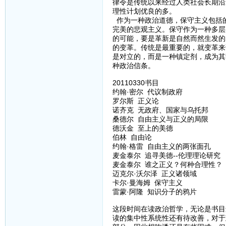
律令是传统以来经过人类社会长期沿
理性计划优良的多。
作为一种政治道德，保守主义包括
完美的悲观主义。保守作为一种多层
的可能，要是革新是自然而然生发的
的变革。传统是最重要的，就变革来
是对立的，而是一种镇定剂，成为其
种政治信条。
20110330书目
约翰·密尔 代议制政府
罗尔斯 正义论
诺齐克 无政府、国家与乌托邦
桑德尔 自由主义与正义的局限
德沃金 至上的美德
伯林 自由论
约翰·格雷 自由主义的两张面孔
麦金泰尔 追寻美德--伦理理论研究
麦金泰尔 谁之正义？何种合理性？
迈克尔·沃尔泽 正义诸领域
卡尔·曼海姆 保守主义
雷蒙·阿隆 知识分子的鸦片
这段时间在读政治哲学，无论是书目
读的集中性系统性还有待改善，对于