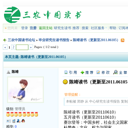
»
您尚未
登录
注册
|
返回主站
|
研究生读书
|
推荐
|
搜索
|
社区服务
|
帮助
|
订阅
三农中国读书论坛
»
毕业研究生读书报告
»
陈靖读书（更新至2011.06105）
Pages: ( 1/2 total )
«
2
»
1
本页主题:
陈靖读书（更新至2011.06105）
陈靖
陈靖读书（更新至2011.0610
管理提醒：
本帖被 郑静 从 中心研究生读书报告 复制到本区
级别:
管理员
陈靖读书（更新至20110610）
五月读书（更新至20110610）
赛尔登等：中国乡村，社会主义国家
精华:
0
杜赞奇：文化、权力与国家