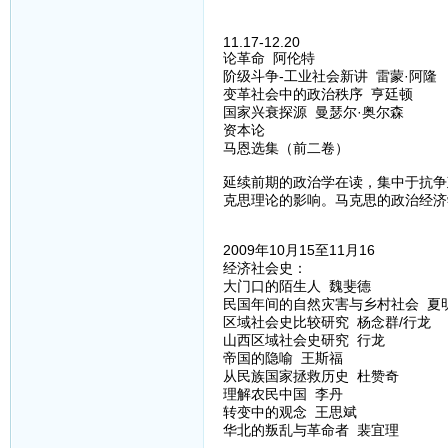
11.17-12.20
论革命 阿伦特
阶级斗争-工业社会新讲 雷蒙·阿隆
变革社会中的政治秩序 亨廷顿
国家兴衰探源 曼瑟尔·奥尔森
资本论
马恩选集（前二卷）
延续前期的政治学在读，集中于抗争
克思理论的影响。马克思的政治经济
2009年10月15至11月16
经济社会史：
大门口的陌生人 魏斐德
民国年间的自然灾害与乡村社会 夏
区域社会史比较研究 杨念群/行龙
山西区域社会史研究 行龙
帝国的隐喻 王斯福
从民族国家拯救历史 杜赞奇
理解农民中国 李丹
转变中的观念 王思斌
华北的叛乱与革命者 裴宜理