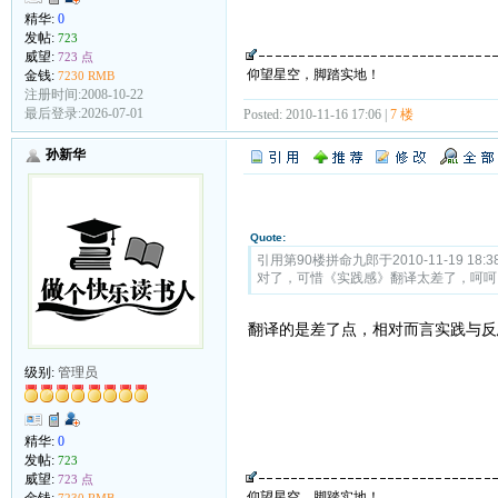
精华:
0
发帖:
723
威望:
723 点
仰望星空，脚踏实地！
金钱:
7230 RMB
注册时间:2008-10-22
最后登录:2026-07-01
Posted: 2010-11-16 17:06 |
7 楼
孙新华
Quote:
引用第90楼拼命九郎于2010-11-19 18:3
对了，可惜《实践感》翻译太差了，呵呵
翻译的是差了点，相对而言实践与反
级别:
管理员
精华:
0
发帖:
723
威望:
723 点
仰望星空，脚踏实地！