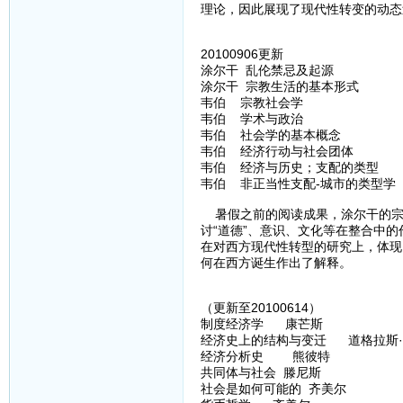
理论，因此展现了现代性转变的动态
20100906更新
涂尔干 乱伦禁忌及起源
涂尔干 宗教生活的基本形式
韦伯 宗教社会学
韦伯 学术与政治
韦伯 社会学的基本概念
韦伯 经济行动与社会团体
韦伯 经济与历史；支配的类型
韦伯 非正当性支配-城市的类型学
暑假之前的阅读成果，涂尔干的宗
讨“道德”、意识、文化等在整合中
在对西方现代性转型的研究上，体现
何在西方诞生作出了解释。
（更新至20100614）
制度经济学 康芒斯
经济史上的结构与变迁 道格拉斯·
经济分析史 熊彼特
共同体与社会 滕尼斯
社会是如何可能的 齐美尔