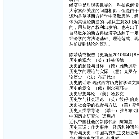
经济学是对现实世界的一种抽象解读
大家索然关注的问题相似，但是由于
源均是奠基西方哲学中吸取思路，经
体为其理论前提的--如从主观效用
的，用从财产权利出发的。也有出于
自马歇尔的新古典经济学达到了一定
经济学的方法论基础、理论范式、现
从前提到结论的甄别。
陈靖读书报告（更新至2010年4月8日
历史的观念 （英）科林伍德
历史的起源与目标 （德）雅斯贝斯
历史学的理论与实际 （意）克罗齐
论历史 （法）布罗代尔
历史的话语-现代西方历史哲学译文
历史的意义 （俄）别尔嘉耶夫
历史思想导论 （美）哈多克
历史学与社会理论 （英）彼得·伯克
历史社会学的视野与方法 （美）斯
历史人类学导论 （瑞士）雅各布·坦
中国历史研究法 梁启超
近代中国社会的新陈代谢 陈旭麓
历史三调：作为事件、经历和神话的
革命与历史：中国马克思主义历史学
当代西方史学理论 何兆武