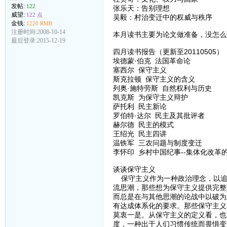
发帖:
122
张乐天：告别理想
威望:
122 点
吴毅：村治变迁中的权威与秩序
金钱:
1220 RMB
注册时间:2008-10-14
本月读书主要为论文做准备，没怎么
最后登录:2015-12-19
四月读书报告（更新至20110505）
埃德蒙·伯克 法国革命论
塞西尔 保守主义
斯克拉顿 保守主义的含义
列奥·施特劳斯 自然权利与历史
凯克斯 为保守主义辩护
萨托利 民主新论
罗伯特·达尔 民主及其批评者
赫尔德 民主的模式
王绍光 民主四讲
温铁军 三农问题与制度变迁
李怀印 乡村中国纪事--集体化改革
谈谈保守主义
保守主义作为一种政治理念，以追
流思潮，那些想为保守主义提供完整
而总是在与其他思潮的论战中以破为
有达成体系化的要求。那些保守主义
莫衷一是。从保守主义的定义看，也
度，一种出于人们习惯传统而畏惧变