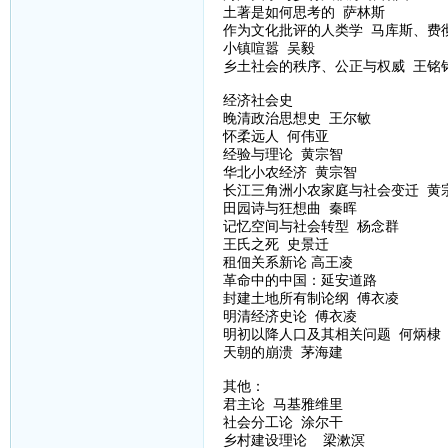
土著是如何思考的 萨林斯
作为文化批评的人类学 马库斯、费
小镇喧嚣 吴毅
乡土社会的秩序、公正与权威 王铭铭
经济社会史
晚清政治思想史 王尔敏
怀柔远人 何伟亚
经验与理论 黄宗智
华北小农经济 黄宗智
长江三角洲小农家庭与社会变迁 黄
田园诗与狂想曲 秦晖
记忆空间与社会转型 杨念群
王氏之死 史景迁
租佃关系新论 高王凌
革命中的中国：延安道路
封建土地所有制论纲 傅衣凌
明清经济史论 傅衣凌
明初以降人口及其相关问题 何炳棣
天朝的崩溃 茅海建
其他：
君主论 马基雅维里
社会分工论 涂尔干
乡村建设理论 梁漱溟