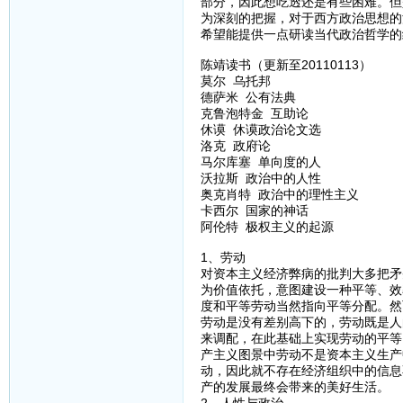
部分，因此想吃透还是有些困难。但
为深刻的把握，对于西方政治思想的
希望能提供一点研读当代政治哲学的
陈靖读书（更新至20110113）
莫尔 乌托邦
德萨米 公有法典
克鲁泡特金 互助论
休谟 休谟政治论文选
洛克 政府论
马尔库塞 单向度的人
沃拉斯 政治中的人性
奥克肖特 政治中的理性主义
卡西尔 国家的神话
阿伦特 极权主义的起源
1、劳动
对资本主义经济弊病的批判大多把矛
为价值依托，意图建设一种平等、效
度和平等劳动当然指向平等分配。然
劳动是没有差别高下的，劳动既是人
来调配，在此基础上实现劳动的平等
产主义图景中劳动不是资本主义生产
动，因此就不存在经济组织中的信息
产的发展最终会带来的美好生活。