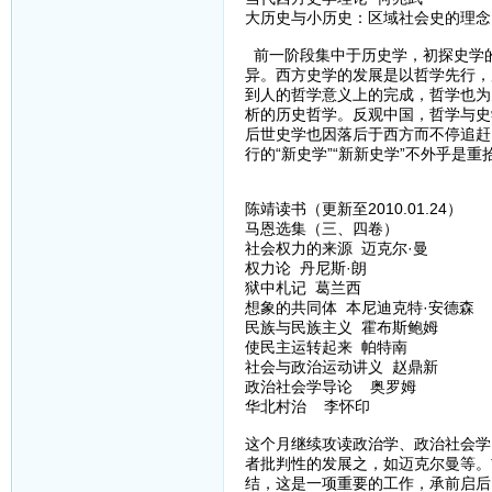
大历史与小历史：区域社会史的理念
前一阶段集中于历史学，初探史学
异。西方史学的发展是以哲学先行，
到人的哲学意义上的完成，哲学也为
析的历史哲学。反观中国，哲学与史
后世史学也因落后于西方而不停追赶
行的“新史学”“新新史学”不外乎是
陈靖读书（更新至2010.01.24）
马恩选集（三、四卷）
社会权力的来源 迈克尔·曼
权力论 丹尼斯·朗
狱中札记 葛兰西
想象的共同体 本尼迪克特·安德森
民族与民族主义 霍布斯鲍姆
使民主运转起来 帕特南
社会与政治运动讲义 赵鼎新
政治社会学导论 奥罗姆
华北村治 李怀印
这个月继续攻读政治学、政治社会学
者批判性的发展之，如迈克尔曼等。
结，这是一项重要的工作，承前启后