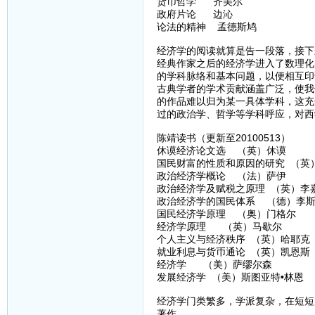
货币哲学 齐美尔
政府片论 边沁
论法的精神 孟德斯鸠
经济学的阅读就算是告一段落，接下
经典作家之后的经济学进入了数理化
的学科脉络和基本问题，以便相互印
古典学者的学术贡献涵盖广泛，使我
的作品难以归为某一具体学科，这充
过的政治学、哲学等学科呼应，对西
陈靖读书（更新至20100513）
休谟经济论文选 （英）休谟
国民财富的性质和原因的研究 （英
政治经济学概论 （法）萨伊
政治经济学及赋税之原理 （英）李
政治经济学的国民体系 （德）李
国民经济学原理 （奥）门格尔
经济学原理 （英）马歇尔
个人主义与经济秩序 （英）哈耶克
就业利息与货币通论 （英）凯恩斯
经济学 （美）萨缪尔森
发展经济学 （美）斯图亚特•林恩
经济学门类繁多，学派复杂，在短短
著作。