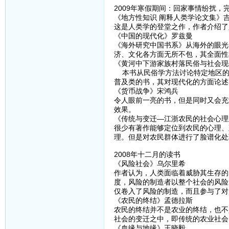
2009年寒假期间：回家事情纷扰
《地方性知识 阐释人类学论文集》
这是人类学的登堂之作，作者介绍了
《中国的现代化》罗兹曼
《海外研究中国书系》从海外的眼光
济、文化各方面无所不包，其全面性
《黄河中下游家族村落民俗与社会现
本书从民俗学方法讨论特定地区的
普及类的书，其对现代化的方面论述
《货币战争》宋鸿兵
令人眼前一亮的书，但是同时又会充
效果。
《传统与变迁—江浙农民的社会心理
很少有著作能够定位到农民的心理、
理。但是对农民群体进行了脸谱化处
2008年十二月的读书
《风险社会》乌尔里希
作者认为，人类面临着威胁其生存的
度，风险的制造者以整个社会的风险
仅卷入了风险的制造，而且参与了对
《农民的终结》孟德拉斯
农民的终结并不是农业的终结，也不
社会的变迁之中，即传统的农业社会
《血缘与地缘》王晓毅