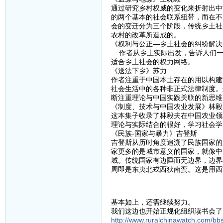
通过研究乡村权威的变化来折射出中
的两个基本的社会联系纽带，而在不
会的变迁分为三个阶段，传统乡土社
农村的改革所造成的。
《权利与公正—乡土社会的纠纷解决
作者从乡土实际出发，告诉人们一
适合乡土社会的权力网络。
《送法下乡》苏力
作者注重于中国本土存在的用以构建
社会生活中的各种非正式法律制度。
断注重理论与中国实践关联的新思维
《制度、技术与中国农业发展》林毅
这本集子收录了林毅夫在中国农业领
理论与实际结合的很好，学习社会学
《民族-国家与暴力》吉登斯
吉登斯从历时角度追溯了民族国家的
家更多的是城市意义的国家，就像中
域。传统国家有边陲而无边界，边界
周即是东夷北戎西狄南蛮。这是用西
基本如上，还需继续努力。
我们这边也开始正规化组织读书会了
http://www.ruralchinawatch.com/bbs