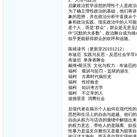
2、人性与政治
启蒙政治哲学设想的理性个人是政治
为了确立理性政治的基础，他们将讲
象的思辨，并在政治分析中直接从个
象和政治实践。现实政治中的人可能
是个人，而是“群众”，群众是无意
中“沉默的大多数”，政治舞台成为
似乎更能获得群众的欢呼和追随。
陈靖读书（更新至20101212）
布迪厄 实践与反思－反思社会学导
布迪厄 单身者舞会
戴维•斯沃茨 文化与权力：布迪厄的
福柯 规训与惩罚－监狱的诞生
福柯 古典时代疯狂史
福柯 性经验史
福柯 知识考古学
福柯 不正常的人
波德里亚 消费社会
后现代者在揭示个人如何在现代性的
思想和生活上的自由与超越。他们的
自由从权力与话语的缠绕中解脱出来
的权力意志，带给人的是隔离、奴役
性暴力是温文尔雅但又是最为损害自
的汪洋大海中，而不是自我实现的满