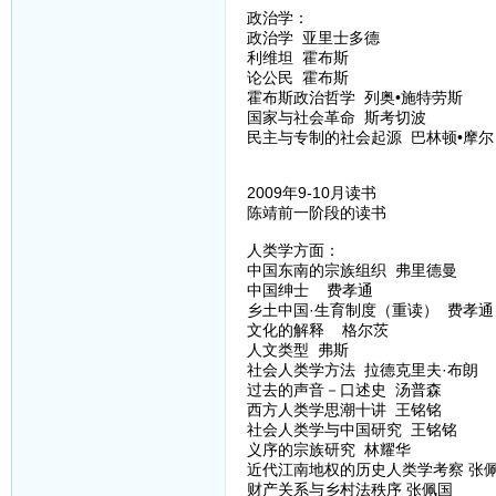
政治学：
政治学 亚里士多德
利维坦 霍布斯
论公民 霍布斯
霍布斯政治哲学 列奥•施特劳斯
国家与社会革命 斯考切波
民主与专制的社会起源 巴林顿•摩尔
2009年9-10月读书
陈靖前一阶段的读书
人类学方面：
中国东南的宗族组织 弗里德曼
中国绅士 费孝通
乡土中国·生育制度（重读） 费孝通
文化的解释 格尔茨
人文类型 弗斯
社会人类学方法 拉德克里夫·布朗
过去的声音－口述史 汤普森
西方人类学思潮十讲 王铭铭
社会人类学与中国研究 王铭铭
义序的宗族研究 林耀华
近代江南地权的历史人类学考察 张
财产关系与乡村法秩序 张佩国