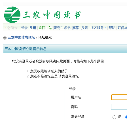
»
您尚未
登录
注册
|
返回主站
|
研究生读书
|
推荐
|
搜索
|
社区服务
|
帮助
|
订阅
三农中国读书论坛
» 论坛提示
三农中国读书论坛 提示信息
您没有登录或者您没有权限访问此页面，可能有如下几个原因:
您无权限编辑别人的贴子
您还不是论坛会员,请先登录论坛
登录
用户名
密码
隐身登录
是