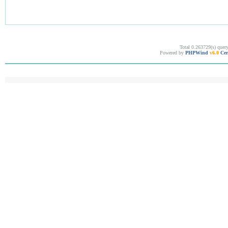
Total 0.263729(s) quer
Powered by
PHPWind
v6.0
Cer