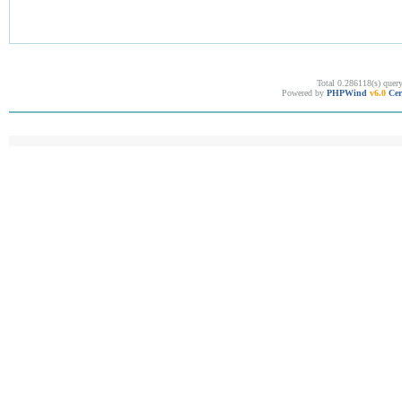
Total 0.286118(s) quer
Powered by
PHPWind
v6.0
Cer