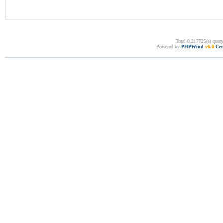
Total 0.217725(s) quer
Powered by
PHPWind
v6.0
Cer