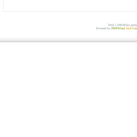
Total 5.696282(s) quer
Powered by
PHPWind
v6.0
Cer