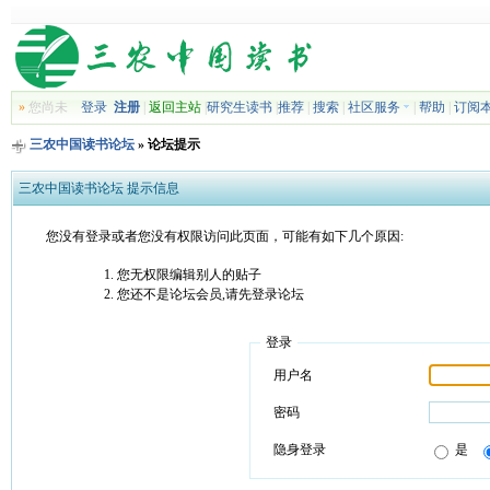
»
您尚未
登录
注册
|
返回主站
|
研究生读书
|
推荐
|
搜索
|
社区服务
|
帮助
|
订阅
三农中国读书论坛
» 论坛提示
三农中国读书论坛 提示信息
您没有登录或者您没有权限访问此页面，可能有如下几个原因:
您无权限编辑别人的贴子
您还不是论坛会员,请先登录论坛
登录
用户名
密码
隐身登录
是