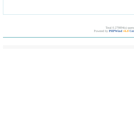
Total 0.279894(s) quer
Powered by
PHPWind
v6.0
Cer