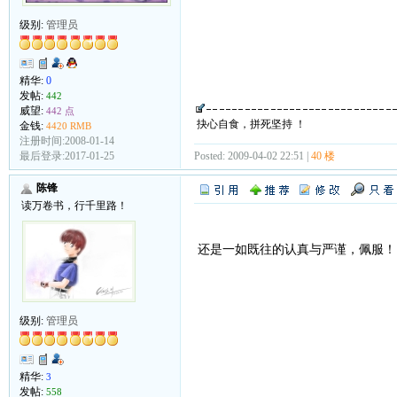
级别:
管理员
精华:
0
发帖:
442
威望:
442 点
抉心自食，拼死坚持 ！
金钱:
4420 RMB
注册时间:2008-01-14
Posted: 2009-04-02 22:51 |
40 楼
最后登录:2017-01-25
陈锋
读万卷书，行千里路！
还是一如既往的认真与严谨，佩服！
级别:
管理员
精华:
3
发帖:
558