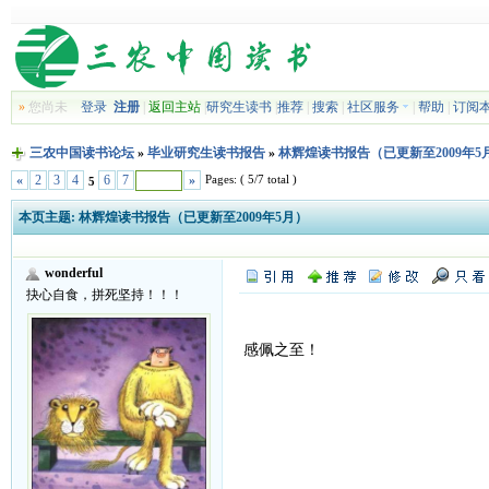
»
您尚未
登录
注册
|
返回主站
|
研究生读书
|
推荐
|
搜索
|
社区服务
|
帮助
|
订阅
三农中国读书论坛
»
毕业研究生读书报告
»
林辉煌读书报告（已更新至2009年5
Pages: ( 5/7 total )
«
2
3
4
6
7
»
5
本页主题:
林辉煌读书报告（已更新至2009年5月）
wonderful
抉心自食，拼死坚持！！！
感佩之至！