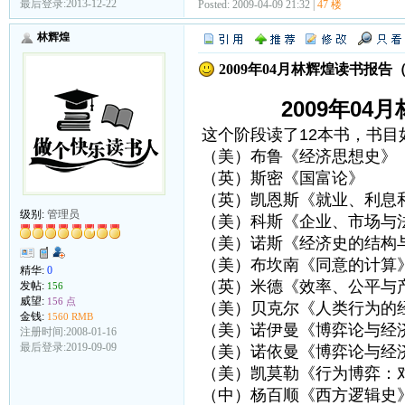
最后登录:2013-12-22
Posted: 2009-04-09 21:32 |
47 楼
林辉煌
2009年04月林辉煌读书报告
2009年0
这个阶段读了12本书，书目
（美）布鲁《经济思想史》
（英）斯密《国富论》
（英）凯恩斯《就业、利息
级别:
管理员
（美）科斯《企业、市场与
（美）诺斯《经济史的结构
（美）布坎南《同意的计算
精华:
0
（英）米德《效率、公平与
发帖:
156
威望:
156 点
（美）贝克尔《人类行为的
金钱:
1560 RMB
（美）诺伊曼《博弈论与经
注册时间:2008-01-16
最后登录:2019-09-09
（美）诺依曼《博弈论与经
（美）凯莫勒《行为博弈：
（中）杨百顺《西方逻辑史