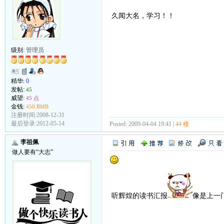
久闻大名，学习！！
级别:
管理员
精华:
0
发帖:
45
威望:
45 点
金钱:
450 RMB
注册时间:2008-12-31
最后登录:2012-05-14
Posted: 2009-04-04 19:41 |
44 楼
李祖佩
做人要有“大志”
听辉煌的读书汇报
像是上一