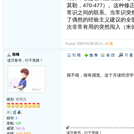
莫勒，470-477）。这
常识之间的联系。当常识突
了偶然的经验主义建议的全
次非常有用的突然闯入（米德
Posted: 2009-05-08 09:21 |
48 楼
陈锋
读万卷书，行千里路！
很不错，很有感觉。这个月读经济学
级别:
管理员
精华:
3
发帖:
558
威望:
564 点
读万卷书，行千里路！
金钱:
5640 RMB