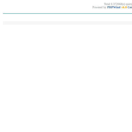
Total 0.372068(s) quer
Powered by
PHPWind
v6.0
Cer