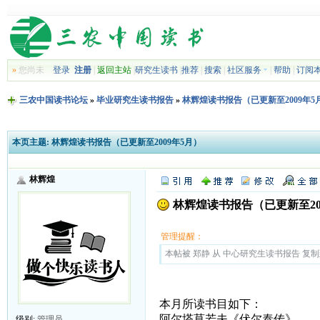
»
您尚未
登录
注册
|
返回主站
|
研究生读书
|
推荐
|
搜索
|
社区服务
|
帮助
|
订阅
三农中国读书论坛
»
毕业研究生读书报告
»
林辉煌读书报告（已更新至2009年5
本页主题:
林辉煌读书报告（已更新至2009年5月）
林辉煌
林辉煌读书报告（已更新至20
管理提醒：
本帖被 郑静 从 中心研究生读书报告 复制到本区
本月所读书目如下：
阿尔塔莫若夫《伏尔泰传》
级别:
管理员