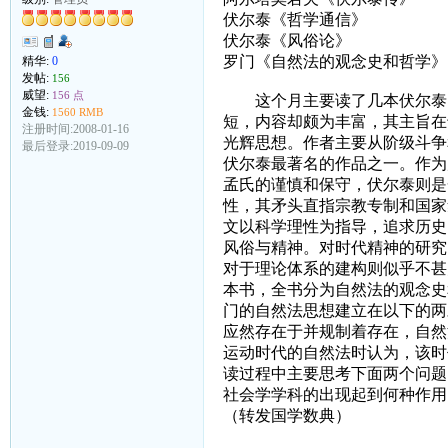
伏尔泰《哲学通信》
伏尔泰《风俗论》
罗门《自然法的观念史和哲学》
精华:
0
发帖:
156
威望:
156 点
这个月主要读了几本伏尔泰的
金钱:
1560 RMB
短，内容却颇为丰富，其主旨在
注册时间:2008-01-16
光辉思想。作者主要从阶级斗争
最后登录:2019-09-09
伏尔泰最著名的作品之一。作为
孟氏的谨慎和保守，伏尔泰则是
性，其矛头直指宗教专制和国家
文以科学理性为指导，追求历史
风俗与精神。对时代精神的研究
对于理论体系的建构则似乎不甚
本书，全书分为自然法的观念史
门的自然法思想建立在以下的两
应然存在于并规制着存在，自然
运动时代的自然法时认为，该时
读过程中主要思考下面两个问题
社会学学科的出现起到何种作用
（转发国学数典）