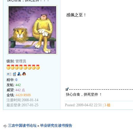
抉心自食，拼死坚持！！！
感佩之至！
级别:
管理员
精华:
0
发帖:
442
威望:
442 点
抉心自食，拼死坚持 ！
金钱:
4420 RMB
注册时间:2008-01-14
Posted: 2009-04-02 22:51 |
3 楼
最后登录:2017-01-25
三农中国读书论坛
»
毕业研究生读书报告