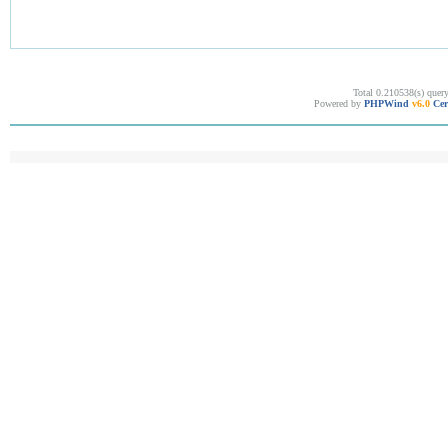
Total 0.210538(s) quer
Powered by
PHPWind
v6.0
Cer