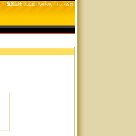
返回主站
|
无图版
|
风格切换
|
Home首页