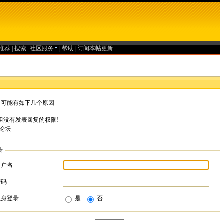
推荐
|
搜索
|
社区服务
|
帮助
|
订阅本帖更新
可能有如下几个原因:
组没有发表回复的权限!
论坛
录
用户名
密码
隐身登录
是
否