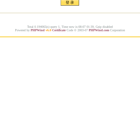
Total 0.194065(s) query 1, Time now is:08-07 01:39, Gzip disabled
Powered by
PHPWind
v6.0
Certificate
Code © 2003-07
PHPWind.com
Corporation