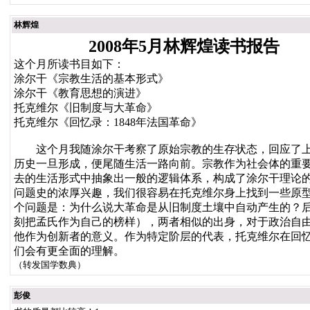
林辉煌
2008年5月林辉煌读书报告
这个月所读书目如下：
涂尔干《宗教生活的基本形式》
涂尔干《教育思想的演进》
托克维尔《旧制度与大革命》
托克维尔《回忆录：1848年法国革命》
这个月我随涂尔干考察了原始宗教的生存状态，回应了上个
历史一旦形成，便尾随生活一路向前。宗教作为社会体的重
去的生活形式中抽象出一般的逻辑体系，构成了涂尔干理论
问题史的浓厚兴趣，我们很容易在托克维尔身上找到一些原
个问题是：为什么说大革命是从旧制度土壤中自动产生的？
刻把孟氏作为自己的榜样），两者相似的出身，对于政治自
他作为创新者的意义。作为特定阶层的代表，托克维尔在回
们会有更全面的理解。
（转发国学数典）
彭俊