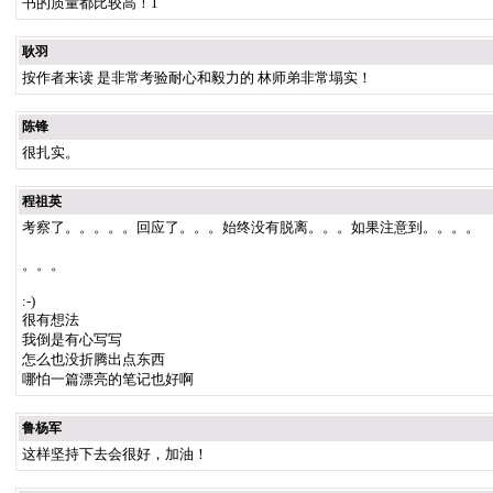
书的质量都比较高！1
耿羽
按作者来读 是非常考验耐心和毅力的 林师弟非常塌实！
陈锋
很扎实。
程祖英
考察了。。。。。回应了。。。始终没有脱离。。。如果注意到。。。。
。。。
:-)
很有想法
我倒是有心写写
怎么也没折腾出点东西
哪怕一篇漂亮的笔记也好啊
鲁杨军
这样坚持下去会很好，加油！