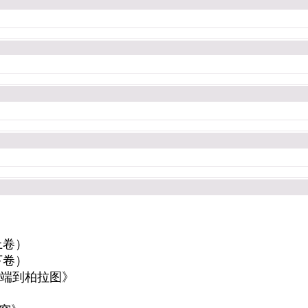
上卷）
下卷）
开端到柏拉图》