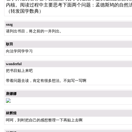
内核。阅读过程中主要思考下面两个问题：孟德斯鸠的自然
（转发国学数典）
snzg
请列出书目，将之前的一并列出。
耿羽
向法学同学学习
wonderful
把书目贴上来吧
带着问题去读，肯定有很多想法。不如写一写啊
唐娜娜
林辉煌
呵呵，到时把自己的感想整理一下再贴上去啊