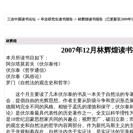
三农中国读书论坛
->
毕业研究生读书报告
->
林辉煌读书报告（已更新至2009年
林辉煌
2007年12月林辉煌读
本月所读书目如下：
阿尔塔莫若夫《伏尔泰传》
伏尔泰《哲学通信》
伏尔泰《风俗论》
罗门《自然法的观念史和哲学》
这个月主要读了几本伏尔泰的书及一本关于自然法的专著。
会，提倡自由的光辉思想。作者主要从阶级斗争和意识形态
德斯鸠完全不同的风格。相较于孟氏的谨慎和保守，伏尔泰
论》是伏尔泰最具代表性的历史著作之一。全文以科学理性
是18世纪启蒙思想家共同的兴趣点；视野宽广，破旧立新；
的观念史和自然法的哲学内容两部分。作为新托马斯主义的
在于并规制着存在，自然法内含于实证法，是实证法的完美