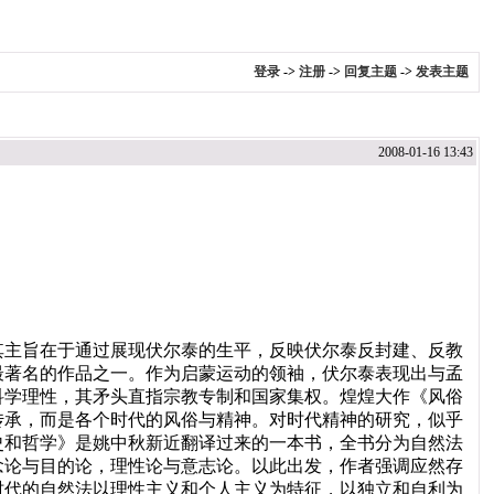
登录
->
注册
->
回复主题
->
发表主题
2008-01-16 13:43
主旨在于通过展现伏尔泰的生平，反映伏尔泰反封建、反教
最著名的作品之一。作为启蒙运动的领袖，伏尔泰表现出与孟
科学理性，其矛头直指宗教专制和国家集权。煌煌大作《风俗
传承，而是各个时代的风俗与精神。对时代精神的研究，似乎
史和哲学》是姚中秋新近翻译过来的一本书，全书分为自然法
念论与目的论，理性论与意志论。以此出发，作者强调应然存
时代的自然法以理性主义和个人主义为特征，以独立和自利为