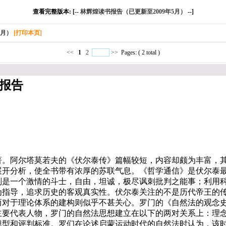
查看完整版本: [--
林辉煌读书报告（已更新至2009年5月）
--]
5月）
[打印本页]
<<
1
2
>>
Pages: ( 2 total )
书报告
阿尔塔莫若夫的《伏尔泰传》篇幅较短，内容却颇为丰富，其
展开分析，使全书带有浓厚的苏联气息。《哲学通信》是伏尔泰
则是一个激情的斗士，自由，坦诚，极尽讽刺批判之能事；利用
为指导，追求历史的客观真实性。伏尔泰关注的不是历代帝王的
而对于理论体系的建构则似乎不甚关心。罗门的《自然法的观念
主要代表人物，罗门的自然法思想建立在以下的两对关系上：理
模型和评判标准。罗们在论述启蒙运动时代的自然法时认为，该