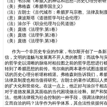
（法）韦尔南《希腊人的神话和思想--历史心理分析研
（美）弗格森《希腊帝国主义》
（法）古朗士《古代城市：希腊罗马宗教、法律及制
（意）康波斯塔《道德哲学与社会伦理》
（法）涂尔干《职业伦理与公民道德》
（美）庞德《法理学.第1卷》
（美）庞德《法理学.第2卷》
（美）庞德《法理学.第3卷》
作为一个非历史专业的作家，韦尔斯开创了一条新颖
信，文明的滥觞与发展离不开人类的教育；而战争与
的哲学史以清晰的脉络对柏拉图之前的哲学思想进行
转到了希腊思想的前传。韦尔南的两本著作试图连接
话的历史心理分析堪称精湛。弗格森则告诉我们，希
法律及制度也相当值得研究。古朗士的著作试图以人
的扩大化和世俗化。在这一点上，他正好与涂尔干相
对于道德发展及其面临的当代困境做出诠释。财产和
法。他将法律视为社会控制的一种手段，强调法律的
立而自洽的吗？法学作为科学体系，其合法性依据何