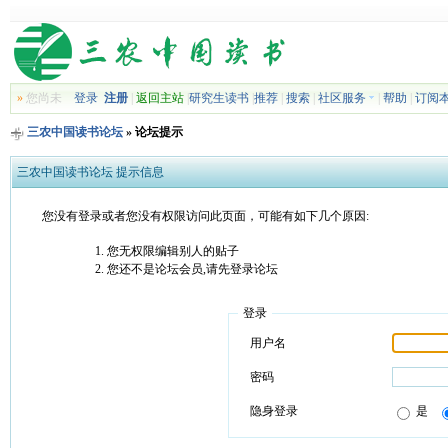
»
您尚未
登录
注册
|
返回主站
|
研究生读书
|
推荐
|
搜索
|
社区服务
|
帮助
|
订阅
三农中国读书论坛
» 论坛提示
三农中国读书论坛 提示信息
您没有登录或者您没有权限访问此页面，可能有如下几个原因:
您无权限编辑别人的贴子
您还不是论坛会员,请先登录论坛
登录
用户名
密码
隐身登录
是