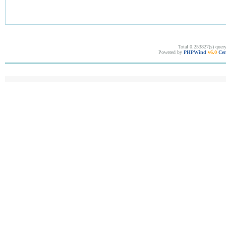
Total 0.253827(s) quer
Powered by
PHPWind
v6.0
Cer