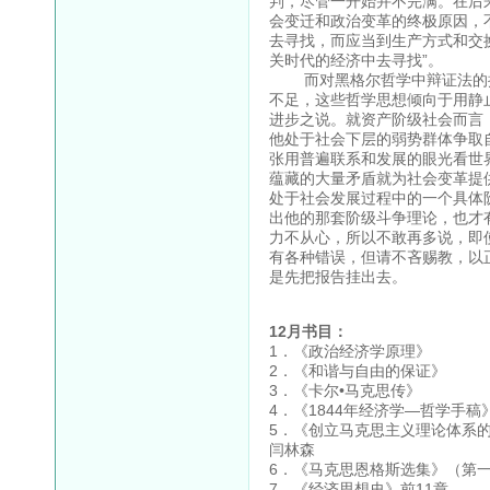
判，尽管一开始并不完满。在后
会变迁和政治变革的终极原因，
去寻找，而应当到生产方式和交
关时代的经济中去寻找”。
而对黑格尔哲学中辩证法的批
不足，这些哲学思想倾向于用静
进步之说。就资产阶级社会而言
他处于社会下层的弱势群体争取
张用普遍联系和发展的眼光看世
蕴藏的大量矛盾就为社会变革提
处于社会发展过程中的一个具体
出他的那套阶级斗争理论，也才
力不从心，所以不敢再多说，即
有各种错误，但请不吝赐教，以
是先把报告挂出去。
12月书目：
1．《政治经济学原理
2．《和谐与自由的
3．《卡尔•马克思
4．《1844年经济学
5．《创立马克思主义理论
闫林森
6．《马克思恩格斯选集》
7．《经济思想史》前11章