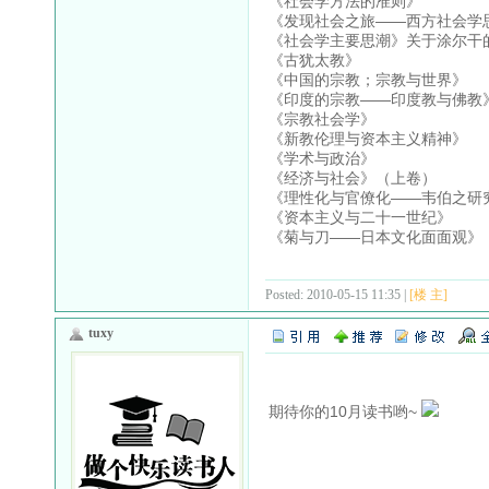
《社会学方法的准则》
《发现社会之旅——西方社会学
《社会学主要思潮》关于涂尔干
《古犹太教》
《中国的宗教；宗教与世界》
《印度的宗教——印度教与佛教
《宗教社会学》
《新教伦理与资本主义精神》
《学术与政治》
《经济与社会》（上卷）
《理性化与官僚化——韦伯之研
《资本主义与二十一世纪》
《菊与刀——日本文化面面观》
Posted: 2010-05-15 11:35 |
[楼 主]
tuxy
期待你的10月读书哟~