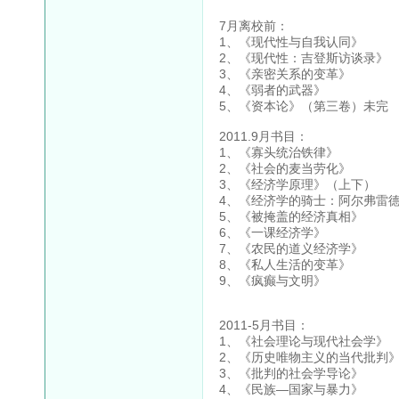
7月离校前：
1、《现代性与自我认同
2、《现代性：吉登斯访谈
3、《亲密关系的变革
4、《弱者的武器》
5、《资本论》（第三卷）
2011.9月书目：
1、《寡头统治铁律》
2、《社会的麦当劳化》
3、《经济学原理》（上
4、《经济学的骑士：阿尔弗雷
5、《被掩盖的经济真相》
6、《一课经济学》 
7、《农民的道义经济学
8、《私人生活的变革
9、《疯癫与文明》
2011-5月书目：
1、《社会理论与现代社
2、《历史唯物主义的当
3、《批判的社会学导
4、《民族—国家与暴