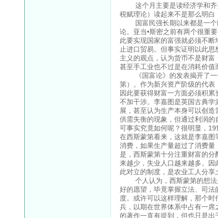
这个月主要是读经济学和齐美
税赋理论）读起来不是那么明白
国富民强长期以来都是一个国
论。亚当•斯密之前有两个很重
此要实现国家的富强就必须不断
止进口贸易。但事实证明以此思
主义的观点，认为货币不是财富
甚至手工业也不过是在消耗价值
《国富论》的发表揭开了一个
第）。作为新兴资产阶级的代表
因此要获得财富一方面必须积累
不加干涉。李嘉图是英国古典学
展，甚至认为生产本身可以创造
供需失衡的现象，但通过利润的
可事实究竟如何呢？很明显，1
在西斯蒙第看来，这就是李嘉图
消费，如果生产量超过了消费量
是，西斯蒙第十分注重财富的分
来越少，失业人口越来越多。因
此对立的制度，是农业工人分享
个人认为，西斯蒙第的想法是
好的愿望，毕竟掌握立法、司法
度。或许可以这样理解，那个时
兵，以期在世界体系中占有一席
的著作一直有提到，但也只是出