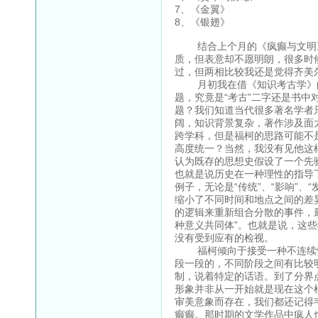
7、《金翼》 林
8、《银翅》 庄
结合上个月的《疯癫与文明》
质，但表意却不愿明朗，很多时
过，但两相比较我还是觉得齐美
月初我在借《知识考古学》的
题，究竟是“考古”二字还是书
题？我们知道当代很多著名学者
阔，知识背景复杂，著作涉及面
跨学科，但是福柯的思路可能不
高度统一？当然，我没有见他这
认为既存的思想史假设了一个先
也就是说历史在一种理性的指导
例子，无论是“传统”、“影响”、
缩小了不同时间和地点之间的差异
的逻辑来重新组合分散的事件，最
种意义共同体”。也就是说，这
没有受到应有的检视。
福柯倾向于接受一种不连续性
段一段的，不同阶段之间有比较
制，说着特定的话语。到了分界
形象并非从一开始就是现在这个
审美意象而存在，我们都还记得
癫癫。那时期的文学作品中疯人