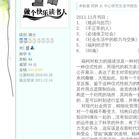
本帖被 郑静 从 中心研究生读书报告 复制
2011.11月书目：
1、《规训与惩罚》
2、《不正常的人》
3、《必须保卫社会》
级别:
骑士
4、《社会生活中的权力与
5、《福利经济学》
6、《叫魂》 孔
精华:
0
发帖:
84
福柯对权力的描述涉及一种对比
威望:
84 点
一种仪式性的，而现代的权力多
金钱:
840 RMB
公开展示，表达了君主对罪犯的
注册时间:2010-03-28
杀鸡儆猴，大抵如此。但有一个
最后登录:2011-12-14
至反叛。鉴于这种仪式性权力的
其作用点是限制自由、改造肉体
构是一个封闭的场所，其间有一
的，是可以时刻进行监视，并将
对现代社会而言，精细化管理是
对一个规模不断变大、结构日趋
知识纠缠在一起的，没有知识就
的运作披上了科学的外衣，有了
力无处不在，这应该是在新时代
和受众，譬如“疯癫”的发明、