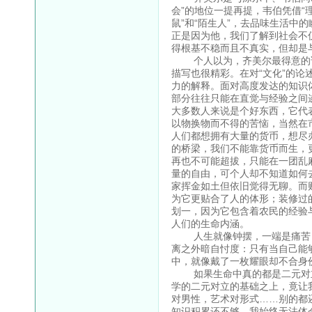
会”的地位一提再提，韦伯凭借“
鼠”和“陌生人”，去品味生活中
正是因为他，我们了解到社会不
得根基不稳而且不真实，但却是
个人以为，齐美尔最得意的论述
描写也很精彩。在对“文化”的
力的解释。面对高度发达的知识
部分往往只能在直觉与经验之间
大多数人来说是个好东西，它代
以物换物而不得的苦恼，当然在
人们都想拥有大量的货币，想尽
的桥梁，我们不能靠货币而生，
再也不可能超拔，只能在一团乱
量的自由，可个人却不知道如何
家挥金如土但依旧觉得无聊。而
为它更贴合了人的体形；装修过
划一，因为它包含着农民的经验
人们的生命内涵。
人生就像钟摆，一端是痛苦，
离之外暗自忖度：只有当自己能
中，就像戴了一枚耀眼却不合身
如果生命中真的都是二元对立
学的二元对立的基础之上，竟让
对男性，艺术对形式……别的都
知识积累还不够，我始终无法体