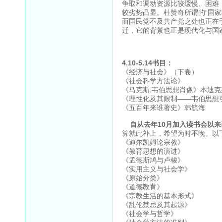
争取和调动资源比较缓慢、困难
较劣势凸显。杜赞奇所谓的“国
而国民党不及共产党之处也正在
迁，它的背景也正是现代化与国
4.10-5.14书目：
《经济与社会》（下卷）
《社会科学方法论》
《马克斯.韦伯思想肖像》本迪克
《理性化及其限制——韦伯思想
《五百年来谁著史》韩毓海
自从去年10月加入读书会以来
算就此补上，希望为时不晚。以
《迪尔凯姆论宗教》
《教育思想的演进》
《孟德斯鸠与卢梭》
《实用主义与社会学》
《原始分类》
《道德教育》
《宗教生活的基本形式》
《乱伦禁忌及其起源》
《社会学与哲学》