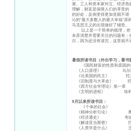
展、工人和资本家对立、经济危
理解，财富是保障人们的享受的
的好处，反倒变得更加贫困不堪
沁的“最大多数人的最大幸福”
马克思主义的出现做好了铺垫。
以上是一个简单的梳理，肯定
未弄清楚并需要关注的问题有：
尔，因为还没有读完，这里就不
暑假所读书目（外出学习，看书
《国民财富的性质和原因的研
《人口原理》 马尔
《论美国的民主》 托
《旧制度与大革命》 托
《西方社会学理论》第一章
《文明的进程》 埃利
9月以来所读书目：
《个体的社会》 埃
《精神分析引论》 弗
《经济通史》 韦
《解读亚当斯密》 巴
《人类学是什么》 王