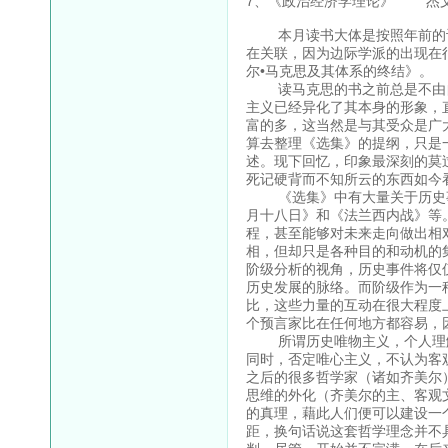
7、《政治经济学理论》 杰
本月读书大体是按照年前的计
在关联，因为边际学派的出现在
尔•马克思及其体系的终结》。
读马克思的书之前总是不由自
主义已经异化了其本身的形象，
富的多，这当然是与其受众是广
算去整理《选集》的提纲，只是
述。现下回忆，印象最深刻的莫
死记硬背而不知所云的东西如今
《选集》中有大量关于历史事
月十八日》和《法兰西内战》等
程，甚至能够对未来走向做出相
相，但却只是各种目的和动机的
阶级分析的视角，历史事件将仅
历史发展的脉络。而阶级作为一
比，这些力量的互动在很大程度
个预言家比在任何地方都容易，
所谓历史唯物主义，个人理解
同时，否定唯心主义，不认为客
之后的很多哲学家（诸如齐美尔
思维的外化（齐美尔的主、客观
的真理，藉此人们便可以建设一
距，换句话说这套哲学理念并不