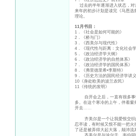
过去的半年逐渐进入状态，对古
来年的初步计划是读完《马恩选
理论。
11月书目：
1．《社会是如何可
2．《桥与门》
3．《西美尔与现
4．《现代性与距离：文化社
5．《政治经济学大
6．《政治经济学的自
7．《政治经济学的国
8．《弗里德里希•李斯
9．《历史方法的国民经
10《身处欧美的波兰
11《传统的发明》
自开会之后，一直有很多事情
多。在这个寒冷的上午，伴着窗
开去……
（一
齐美尔是一个让我爱恨交织的
忍卒读，有时候又恨不能一把火
了还是被弄得大起大落，颠沛流
齐美尔是与涂尔干、韦伯同时