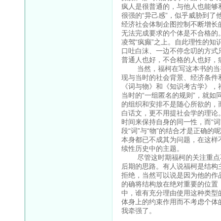
疯人是很普通的，与他人也能够和
很强的“异己感”，似乎威胁到了
经济社会体制企图控制不断增长
无法完成要求的个体是不合格的
凌驾“疯癫”之上。自此理性的
口吐白沫、一边不停念叨的方式
普通人也好，不合格的人也好，
当然，福柯在写这本书的当初
现与当时的社会背景、经济条件
《词与物》和《知识考古学》，
当时的“一组匿名的规则”，就
的组织和安排不是随心所欲的，
白话文，更不用提社会学的理论。
时间来保持自身的同一性，而“
段“词”与“物”的结合才是正确
本身都已不成其为问题，在这样
续性历史中的主题。
尽管这时期福柯的关注重点不
后期的思路。有人说福柯是结构
拒绝，当然可以说是因为他的作
的确将结构放在绝对重要的位置
中，谁有充分理由使用这种类型
体身上的约束作用而不考虑个体
我牵强了。