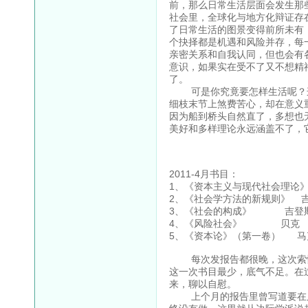
前，那么日常生活层面会发生那
社会里，全球化与地方化辩证存
了日常生活的图景变得前所未有
个抉择都是机遇和风险并存，每
亲密关系和自我认同，但也会有
意识，如果实在受不了又不想精
了。
可是你究竟要怎样生活呢？这
细枝末节上煞费苦心，却在意义
因为船到桥头自然直了，多想也
美好和多样理论永远涵盖不了，
2011-4月书目：
1、《资本主义与现代社会理论》
2、《社会学方法的新规则》 
3、《社会的构成》 吉登
4、《风险社会》 贝克
5、《资本论》（第一卷） 马
每次发报告都很晚，这次索性
这一次书目最少，底气不足。在
来，聊以自慰。
上个月的报告里曾写道要在后