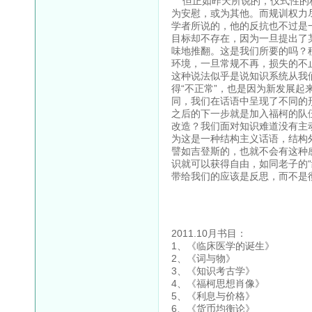
但正如昨天所说的，仪式性的权
为安慰，或为其他。而规训权力
学者所说的，他的反抗也不过是
目标却不存在，因为一旦提出了
味地推翻。这是我们所要的吗？
环境，一旦常规不再，损失的不
这种说法似乎是说知识系统从我
得“不正常”，也是因为新发展
同，我们在话语中呈现了不同的
之后的下一步就是加入福柯的队
改造？我们面对知识难道没有主
为这是一种结构主义话语，结构
譬如吉登斯的，也就不会有这种
识就可以获得自由，如同老子的
带给我们的应该是反思，而不是
2011.10月书目：
1、《临床医学的诞生
2、《词与物》 
3、《知识考古学》
4、《福柯思想肖像》
5、《利息与价格》 
6、《货币均衡论》 