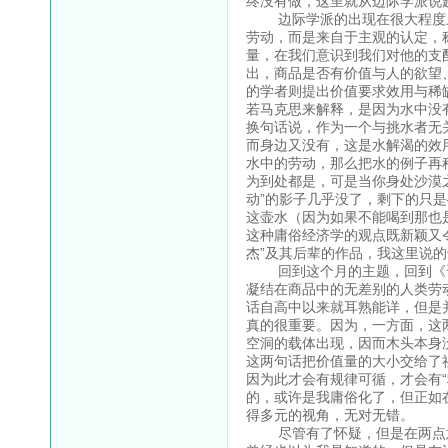
终没有做，这里就从边际学派说
边际学派的出现在很大程度上
劳动，而是来自于主观的认定，称
量，在我们意识到我们对他的支
出，商品是否有价值与人的欲望
的学者则提出价值要求效用与稀
若马克思来解释，是因为水中没
换句话说，作为一个与挑水者无
而身边又没有，这是水解渴的效
水中的劳动，那么把水的例子再
为到处都是，可是当你身处沙漠
动”的影子几乎没了，剩下的只
这壶水（因为如果不能喝到那也
这种庸俗经济学的观点既新颖又
杰”及其后辈的作品，我这里说
回到这个月的主题，回到《资
凝结在商品中的无差别的人类劳动
话自高中以来就耳熟能详，但是
真的很重要。因为，一方面，这
空洞的载体出现，因而木头本身
这两句话把价值量的大小交给了
因为此才会有规律可循，才会有
的，或许是我庸俗化了，但正如
得多元的视角，无对无错。
尽管有了怀疑，但是在两点意义