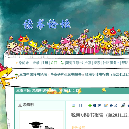
»
您尚未
登录
注册
|
返回主站
|
研究生读书
|
推荐
|
搜索
|
社区服务
|
帮助
三农中国读书论坛
»
毕业研究生读书报告
»
税海明读书报告（至2011.12.
本页主题:
税海明读书报告（至2011.12.12）
税海明
税海明读书报告（至2011.12.
管理提醒：