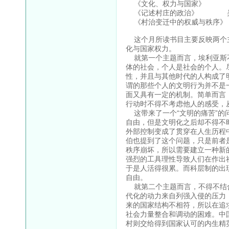
《文化、权力与国家》 
《记述村庄的政治》 
《村治变迁中的权威与秩序
这个月所读书目主要反映两个主
化与国家权力。
就第一个主题而言，埃利亚斯不
体的社会，个人是社会的个人。
性，并且与其他时代的人构成了
谓的那些个人的文明行为并不是
面又具有一定的机制。简单而言
行动时不得不考虑他人的感受，
这带来了一个“文明的痛苦”的
自由，但是文明化之后却不得不
外部控制变成了贯穿在人生历程
伯也提到了这个问题，只是前者
秩序崩坏，所以需要建立一种新
强烈的工具理性导致人们在作出
于是人活得很累。而科层制的出
自由。
就第二个主题而言，不得不结合
代化的动力来自列强入侵的压力
来的国家结构不相符，所以在追
社会力量整合和调动的困难。中国
村则交给得到国家认可的内生精