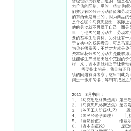
曾经也以为我是知道的，但是在
力价值的区别。尽管一些古典经
们并没有区分开劳动价值和劳动
的东西全是自己的，因为商品的
是什么呢？马克思指出，实际上
他的劳动就不再属于自己，而是
量，可他买的是劳动力，劳动本
要的基本生活资料。另外还有一
于交换中的贱买贵卖，可是马克
为你必须贵买，不然对方就是傻
资本家花钱买的劳动力是能够源
还能够生产出超出这个范围的价
样一来，资本家就相当于让劳动
需要指出的是，我目前还只是
续的问题有待考察，这里到此为
间进一步来阅读，等稍有把握之
2011—3月书目：
1、《马克思恩格斯选集》第三
2、《马克思恩格斯选集》第四
3、《英国工人阶级状况》 恩
4、《国民经济学原理》 门
5、《自然价值》 维塞
6、《资本实证论》 庞巴