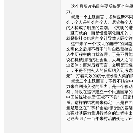
这个月所读书目主要反映两个主题，
力。
就第一个主题而言，埃利亚斯不同
会，个人是社会的个人。尽管每个人
的人构成了明显的差别。《文明的进
一蹴而就的，而是慢慢演化而来的，
就是指社会结构的变迁导致人际交往
这带来了一个“文明的痛苦”的问题
文明化之后却不得不时时自己监控自
人生历程中的自我管理，于是不再能
说在机械团结的社会里，人与人之间
业团体；而对后者而言，文明是理性
计，不得不把别人的反应纳入到考虑
笼”，打着高效的旗号摧毁着人类的
就第二个主题而言，不得不结合中
力来自列强入侵的压力，是一个被动
符，所以在追求建立一个民族国家的
中国传统社会里“王权不下县”，国
威。这样的结构向来稳定，只是在面
量是建立在军事和金融相结合的基础
加强对基层力量进行整合的过程中出
记述表明了一百年来村治的变迁，它