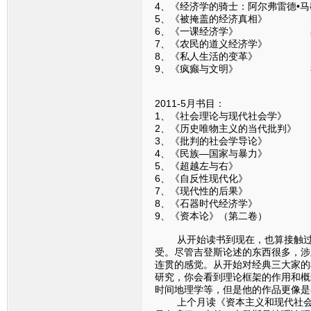
4、《经济学的骑士：阿尔弗雷德•
5、《被掩盖的经济真相》 
6、《一课经济学》 黑
7、《农民的道义经济学》
8、《私人生活的变革》 
9、《疯癫与文明》 
2011-5月书目：
1、《社会理论与现代社会
2、《历史唯物主义的当代批
3、《批判的社会学导论
4、《民族—国家与暴力
5、《超越左与右》 
6、《自反性现代化》
7、《现代性的后果》
8、《石器时代经济学》
9、《资本论》（第二卷
从开始读书到现在，也算接触过一
受。尽管吉登斯论述的东西很多，涉
连贯的感觉。从开始对经典三大家的
研究，你会看到理论框架的作用和概
时间地理学等，但是他的作品更像是
上个月读《资本主义和现代社会理