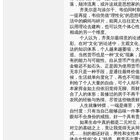
落，颠沛流离，或许这就是思想家的
齐美尔是与涂尔干、韦伯同时期的
一提再提，韦伯凭借“理性化”的思想
活中的瞬间与碎片，前两人往往宏大
以用理论去建构，也可以凭个体心性
相成的另一个维度。
个人以为，齐美尔最得意的论述应该
彩。在对“文化”的论述中，主观文
达的知识体系，个人越来越萎缩，大
巡。当然货币也是一种“文化”现象
有的能力与可能性。自从货币产生的
金银还不如石头。正是因为使用货币
无非只是一种手段，是通往最终价值
候，生活就单向度化了，再也不可能
利给了个人大量的自由，可个人却不
本家挥金如土但依旧觉得无聊。而财
合了人的体形；装修过的房子不再千
农民的经验与热情。尽管这些物质财
人生就像钟摆，一端是痛苦，另一
自忖度：只有当自己能够品味一件事
眼却不合身份的戒指。好一个具有贵
如果生命中真的都是二元对立，那
对立的基础之上，竟让我觉得无从辩
式……别的都还好说，男性和女性本
体会女性的“全人”特质，察觉不出