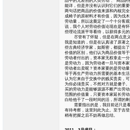
品中的无差别的人类劳动”、“商品
能详，但是并没有认识到它们的重要
两句话把商品的价值来源和内核完全
成椅子的原材料才有价值，因为伐木
劳动量，所以这奠定了一个十分客观
说，我个人对劳动价值论现在是有怀
些理论流派平等看待，以获得多元的
尽管有了怀疑，但是在两点意义上
我是知道的，但是在认真读了原著之
些古典经济学家，如斯密，都提出了
价值的区别，他们认为商品价值等于
劳动者付出的，资本家无权拿走一分
是劳动力，因为劳动者一旦与资本家
劳动者出卖呢？资本家要的是劳动量
等于再生产劳动力所需要的基本生活
认为它来自于交换中的贱买贵卖，可
为你必须贵买，不然对方就是傻子。
买的劳动力是能够源源不断产出劳动
范围的价值量，只要资本家延长劳动
白给他干了一段时间的活，所谓的
需要指出的是，我目前还只是看到
有待考察，这里到此为止。至于吉登
稍有把握之后不妨再做总结。
2011—3月书目：