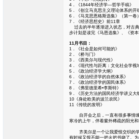
4．《1844年经济学—哲
5．《创立马克思主义理论体系
6．《马克思恩格斯选集》（
7．《经济思想史》前11章 
过去的半年逐渐进入状态，对古典
步计划是读完《马恩选集》、《资本
11月书目：
1．《社会是如何可能
2．《桥与门》
3．《西美尔与现代
4．《现代性与距离：文化社会学
5．《政治经济学大纲
6．《政治经济学的自然
7．《政治经济学的国民
8．《弗里德里希•李斯特
9．《历史方法的国民经济学
10《身处欧美的波兰农民
11《传统的发明》 
自开会之后，一直有很多事情缠身
寒冷的上午，伴着窗外稀疏的阳光和
（一
齐美尔是一个让我爱恨交织的学者
有时候又恨不能一把火把书烧了。为