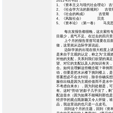
2011-4月书目：
1、《资本主义与现代社会理论》 吉
2、《社会学方法的新规则》 吉登
3、《社会的构成》 吉登斯
4、《风险社会》 贝克
5、《资本论》（第一卷） 马克
每次发报告都很晚，这次索性专门
目最少，底气不足。在过去的四月里
上个月的报告里曾写道要在后面的
做，这里就从边际学派说起。
边际学派的出现在很大程度上讲是
是来自于主观的认定，称之为“主观
对他的支配，关系到我们欲望的满足
望、对它的支配以及人的知识有关，
合。如何去理解这些概念呢？举例而
动，但要是把水从楼下挑到楼上，是
答案想必不会太纠结，除非你确实想
服你出钱是因为主观价值而不是水中
不考虑自来水），因为到处都是，可
有。这时“劳动”的影子几乎没了，
配这壶水（因为如果不能喝到那也是
经济学的观点既新颖又令人怀疑，谁
品，我这里说的也只是一点皮毛。
回到这个月的主题，回到《资本论