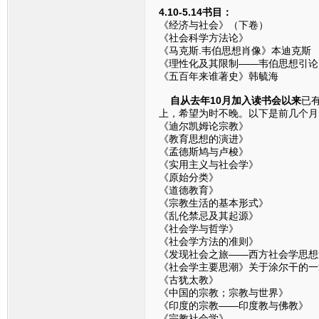
4.10-5.14书目：
《经济与社会》（下卷）
《社会科学方法论》
《马克斯.韦伯思想肖像》本迪克斯
《理性化及其限制——韦伯思想引论
《五百年来谁著史》韩毓海
自从去年10月加入读书会以来
已
上，希望为时不晚。以下是前几个月
《迪尔凯姆论宗教》
《教育思想的演进》
《孟德斯鸠与卢梭》
《实用主义与社会学》
《原始分类》
《道德教育》
《宗教生活的基本形式》
《乱伦禁忌及其起源》
《社会学与哲学》
《社会学方法的准则》
《发现社会之旅——西方社会学思想
《社会学主要思潮》关于涂尔干的一
《古犹太教》
《中国的宗教；宗教与世界》
《印度的宗教——印度教与佛教》
《宗教社会学》