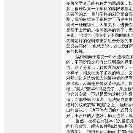
多著名学者只能被称之为思想家，如
多，很难以某一个学科的界限来划定
先要问的是，目前学科的划分是合理
测，我的依据在于福柯对于历史中总
现出一种连续性、因果关系、进步性
是属于上帝的。按照他举的例子，无论
主题。“传统”一词缩小了不同时间和
先确定好的逻辑来重新组合分散的事
意义共同体”。也就是说，这些我们
有的检视。
福柯倾向于接受一种不连续性的、
的，不同阶段之间有比较明显的界限
语。到了分界点，转换逐渐发生，一
个样子，相反经历了多次的转型。文
对那些进入恍惚状态的通神者的描写
象出现，反而是在传达某种真理。换
纪，“疯人”变得不可忍受了，身上被
但究其实质，不过是因为这时期的经
值，而那些疯言疯语、无法完成要求
绝对的权威凌驾“疯癫”之上。自此
口吐白沫、一边不停念叨的方式只会
好，不合格的人也好，病人也罢，说
当然，福柯在写这本书的当初并没
的社会背景、经济条件和政治结构等
考古学》，福柯开始明确表述“知识