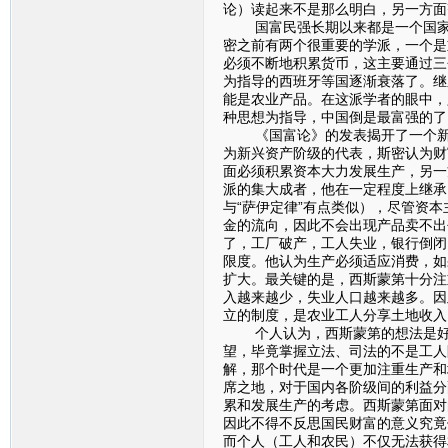
论）读起来不是那么明白，另一方面
国富民强长期以来都是一个国家所
密之前有两个很重要的学派，一个是
必须不断地积累货币，这主要通过三
为指导的西班牙等国逐渐衰落了。继
能是农业产品。在这派学者的眼中，
种思想为指导，中国倒是最富强的了
《国富论》的发表揭开了一个新的
为新兴资产阶级的代表，斯密认为财
面必须积累资本大力发展生产，另一
派的集大成者，他在一定程度上继承
与“萨伊定律”有点类似），尽管资
金的流向，因此不会出现产品卖不出
了，工厂破产，工人失业，银行倒闭
限度。他认为生产必须适应消费，如
扩大。最关键的是，西斯蒙第十分注
入越来越少，失业人口越来越多。因
立的制度，是农业工人分享土地收入
个人认为，西斯蒙第的想法是好的
望，毕竟掌握立法、司法的不是工人
解，那个时代是一个更加注重生产和
席之地，对于国内各阶级间的利益分
累和发展生产的考虑。西斯蒙第面对
因此不得不反思国民财富的意义究竟
而个人（工人和农民）不仅无法获得