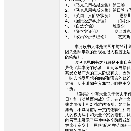
1、《马克思恩格斯选集》第三卷
2、《马克思恩格斯选集》第四卷（
3、《英国工人阶级状况》 恩格
4、《国民经济学原理》 门格尔
5、《自然价值》 维塞尔
6、《资本实证论》 庞巴维克
7、《政治经济学理论》 杰文斯
本月读书大体是按照年前的计划在
因为边际学派的出现在很大程度上是
的终结》。
读马克思的书之前总是不由自主地
异化了其本身的形象，直到亲自接触
其受众是广大的工人阶级有关。因为
一味去感受思想的触碰和语言的锋芒
方法、历史唯物主义和辩证唯物主义
可辨。
《选集》中有大量关于历史事件的
日》和《法兰西内战》等。在这些文
来走向做出相对精准的预测。如同柯
集合，不具备前后一贯的逻辑性和知
人的权力斗争和大量个案的堆积，从
的层面上展示了事件中各个阶级或阶
在这个意义上，恩格斯说“在英国做
明确的发展”。