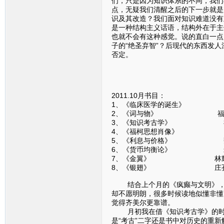
们，只是因为知识体系的不同，我们
点，无疑我们清醒之后的下一步就是
识及其改造？我们面对知识难道没有
是一种结构主义话语，结构外在于主
也就不会有这种感觉。说的直白一点
子的“绝圣弃智”？后现代的东西发
否定。
2011.10月书目：
1、《临床医学的诞生》
2、《词与物》 福
3、《知识考古学》 
4、《福柯思想肖像》 
5、《利息与价格》 魏
6、《货币均衡论》 米
7、《金翼》 林耀
8、《银翅》 庄孔
结合上个月的《疯癫与文明》，福
却不愿明朗，很多时候读地似懂非懂
觉得齐美尔更靠谱。
月初我在借《知识考古学》的时候
是“考古”二字还是书中对历史的重