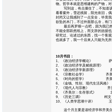
物。哲学本就是思维建构的产物，对
写到这，有点僵住了，不知道该如
看看窗外，雪还残留，阳光依旧，偶
封闭又让我感到了一点安全，毕竟我
欲坠的木门，不过外面那么冷，有门
最后再罗嗦一点吧，因为我已然感
不能全部跃然纸上，而文辞的拮据也
研究过、论述过的东西，找一个客观
也就多了，我一个后来人只能为无所
10月书目：
1、《政治经济学概论》 萨
2、《政治经济学及赋税原理》
3、《政治经济学新原理》 
4、《宗教社会学》 齐美
5、《时尚的哲学》 齐美
6、《金钱、性别、现代生活风格
7、《现代人与宗教》 齐
8、《齐美尔：生存形式》 
9、《历史三调》 柯文
10、《人类学思潮十讲》 王
这个月主要是读经济学和齐美尔，