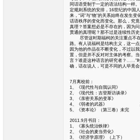
同话语受制于一定的语法结构一样。
定规则系统的安排，16世纪的中国
来，“词”与“物”的关系始终在发生
话语秩序的变化而变化。那么，究竟
真理？答案想必是不存在的，因为问
贯通的真理呢？那不过是连续性历史
尽管这时期福柯的关注重点不在于
路。有人说福柯是结构主义，这一点
因为他的作品在不断变化，不过以我
置，但是并不反对对主体的考察。当
言？谁是这种语言的研究者？……”
确，话在说人，可是不同的人毕竟会
7月离校前：
1、《现代性与自我认同》
2、《现代性：吉登斯访谈录》
3、《亲密关系的变革》 
4、《弱者的武器》 斯
5、《资本论》（第三卷）未
2011.9月书目：
1、《寡头统治铁律》 
2、《社会的麦当劳化》 
3、《经济学原理》（上下）