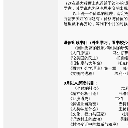
（这在很大程度上也得益于边沁的“
学家，其学说也为马克思主义的出现
以上是一个简单的梳理，肯定有很
并需要关注的问题有：价格与价值的
这里就不再妄论，等到下个月的时候
暑假所读书目（外出学习，看书较少
《国民财富的性质和原因的研究》
《人口原理》 马尔萨
《论美国的民主》 托克维
《旧制度与大革命》 托克
《西方社会学理论》第一章 杨
《文明的进程》 埃利亚
9月以来所读书目：
《个体的社会》 埃利
《精神分析引论》 弗洛
《经济通史》 韦伯
《解读亚当斯密》 巴特
《人类学是什么》 王铭
《文化、权力与国家》 杜
《记述村庄的政治》 吴
《村治变迁中的权威与秩序》 