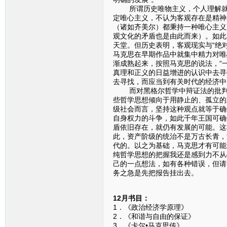
所谓历史唯物主义，个人理解就是
定唯心主义，不认为客观存在是精神
（诸如齐美尔）都秉持一种唯心主义
观文化的矛盾也是由此而来）。如此
天堂。但历史表明，客观现实与“绝
马克思在早期作品中就集中精力对唯
渐成熟起来，按照马克思的说法，“
真理和正义的日益增进的认识中去寻
去寻找，而应当到有关时代的经济中
而对黑格尔哲学中辩证法的批判性
些哲学思想倾向于用静止的、孤立的
级社会而言，坚持这种观点就等于确
自身权力的斗争，如此千年王国可确
盾依旧存在，就仍有发展的可能。这
此，资产阶级的统治不是万古长青，
代的。以之为基础，马克思才有可能
纯哲学思想的把握我还是感到力不从
己的一点想法，如有各种错误，但请
务之急是先把报告挂出去。
12月书目：
1．《政治经济学原理》
2．《和谐与自由的保
3．《卡尔•马克思传