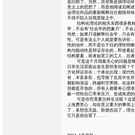
是白瞎了。当然，吉登斯是搞理论研
意义上的思想了，而是他阅读后阐述
会理论作品的重新阐释往往都很有味
不得不陷入自我质疑之中。
结构化理论的相关东西很多教材里
学，不会有“社会学的想象力”，不
坦然；如果只读解释社会学，只会有
性。可是有这么个人就是要告诉你，
性的动作，而不是出于目的理性明晰
构与能动性是辩证存在的，即使看起
结构要素，前者如罢工的工人，后者
可是这个月我最关心的问题是晚期
日常生活层面会发生那些变化呢？个
方化辩证存在；个体化出现；现代性
有，丰富多彩，也导致了在其中生存
都影响深远，跨越时空界限。在这样
切都是开放的，所有人都要有心理准
蔽一些给自己带来压力、造成焦虑的
可是你究竟要怎样生活呢？这是一
上煞费苦心，却在意义重大的事情上
了，多想也无益。歌德也说了，理论
它只是拟合罢了……