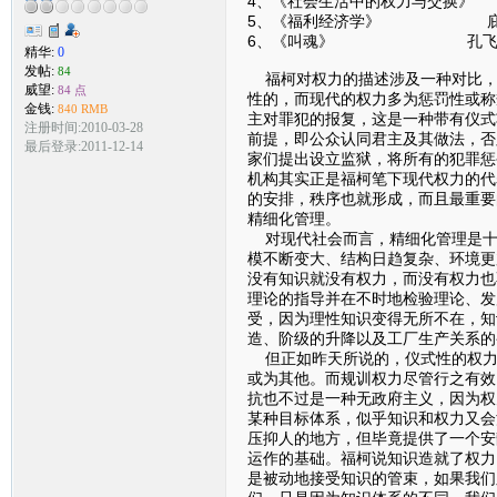
4、《社会生活中的权力与交换
5、《福利经济学》 庇
6、《叫魂》 孔飞
精华:
0
发帖:
84
福柯对权力的描述涉及一种对比，
威望:
84 点
性的，而现代的权力多为惩罚性或称
金钱:
840 RMB
主对罪犯的报复，这是一种带有仪式
注册时间:2010-03-28
前提，即公众认同君主及其做法，否
最后登录:2011-12-14
家们提出设立监狱，将所有的犯罪惩
机构其实正是福柯笔下现代权力的代
的安排，秩序也就形成，而且最重要
精细化管理。
对现代社会而言，精细化管理是十
模不断变大、结构日趋复杂、环境更
没有知识就没有权力，而没有权力也
理论的指导并在不时地检验理论、发
受，因为理性知识变得无所不在，知
造、阶级的升降以及工厂生产关系的
但正如昨天所说的，仪式性的权力
或为其他。而规训权力尽管行之有效
抗也不过是一种无政府主义，因为权
某种目标体系，似乎知识和权力又会
压抑人的地方，但毕竟提供了一个安
运作的基础。福柯说知识造就了权力
是被动地接受知识的管束，如果我们