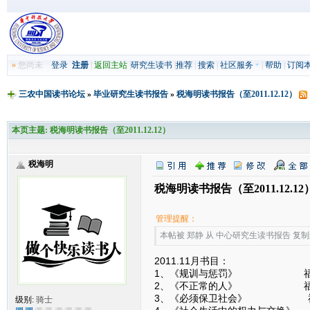
»
您尚未
登录
注册
|
返回主站
|
研究生读书
|
推荐
|
搜索
|
社区服务
|
帮助
|
订阅
三农中国读书论坛
»
毕业研究生读书报告
»
税海明读书报告（至2011.12.12）
本页主题:
税海明读书报告（至2011.12.12）
税海明
税海明读书报告（至2011.12.12
管理提醒：
本帖被 郑静 从 中心研究生读书报告 复制到本区
2011.11月书目：
1、《规训与惩罚》 福
2、《不正常的人》 福
3、《必须保卫社会》 
级别:
骑士