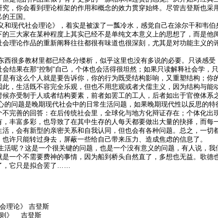
研究，你会看到理论框架的作用和概念的效力贯穿始终。尽管吉登斯也采用
己的王国。
现代社会理论》，着实是被泼了一瓢冷水，感觉自己在涂尔干和韦伯身
下的三大家在某种程度上其实已经不是单纯文本意义上的思想了，而是他
社会理论作品的重新阐释往往都很有味道也很深刻，尤其是对功能主义的
很多教材里都已经条分缕析，似乎这里也没有多说的必要。只谈感受：如
社会结果在那“控制”自己，个体也会活得很坦然；如果只读解释社会学，
可是有这么个人就是要告诉你，你的行为既受结构影响，又重塑结构；你
因此，生活既不容完全乐观，但也不用悲观或者犬儒主义，因为结构与能
时候亦受制于人或者结构要素，前者如罢工的工人，后者如出于官僚体系
问题是晚期现代社会中的日常生活问题，如果晚期现代性以反思的特征
个不完善的回答：在后传统社会里，全球化与地方化辩证存在；个体化出
有，丰富多彩，也导致了在其中生存的人每天都要做出大量的抉择，而每
生活，会有新型的亲密关系和自我认同，但也会有各种问题。总之，一切
，也许只能转过身去，屏蔽一些给自己带来压力、造成焦虑的信息了。
呢？这是一个很关键的问题，也是一个没有意义的问题，有人说，我们
就是一个不需要费神的事情，因为船到桥头自然直了，多想也无益。歌德
了，它只是拟合罢了……
会理论》 吉登斯
规则》 吉登斯