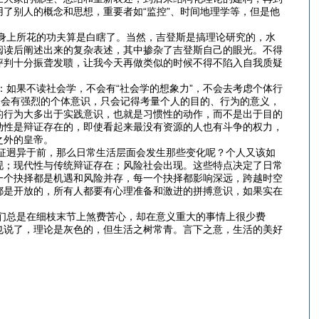
了别人的概念和思想，重要者如“监控”、时间地理学等，但是他
上所花的功夫算是白瞎了。当然，吉登斯是搞理论研究的，水
阅读后阐述出来的复杂表述，其中掺杂了吉登斯自己的眼光。不得
评判十分振聋发聩，让我今天再做类似的时候不得不陷入自我质疑
果不读社会学，不会有“社会学的想象力”，不会去考虑个体行
只会有强烈的个体意识，只会记得考量个人的目的、行为的意义，
的行为大多出于实践意识，也就是习惯性的动作，而不是出于目的
动性是辩证存在的，即使看起来最没有资源的人也有斗争的权力，
之外的皇帝。
迥异于前，那么日常生活层面会发生那些变化呢？个人又该如
现；现代性与传统辩证存在；风险社会出现。这些特点决定了日常
一个抉择都是机遇和风险并存，每一个抉择都影响深远，跨越时空
都是开放的，所有人都要有心理准备和激进的拼搏意识，如果实在
总是在细枝末节上煞费苦心，却在意义重大的事情上很少费
也说了，理论是灰色的，但生活之树常青。言下之意，生活的美好