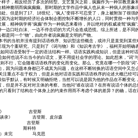
个样子，相反经历了多次的转型。文艺复兴之前，疯癫作为一种宗教意象
往精神脆弱而疯疯癫癫。那时期的文学作品中疯人也从未一种病人的形象
处。但是到了17、18世纪，“疯人”变得不可忍受了，身上被附加了很强的
是因为这时期的经济社会体制企图控制不断增长的人口，同时贯彻一种与
展，精神病学将“疯癫”作为一种病态来看待，并以绝对的权威凌驾“疯癫
种一边口吐白沫、一边不停念叨的方式只会造成恐慌。综上所述，是不同的
都是同一个“物”，由此作者说疯癫是文明的产物。
的当初并没有提到话语秩序、知识型这些概念，或许只是直觉到某些对
呈现为个案研究。只是到了《词与物》和《知识考古学》，福柯开始明确表
，就如同话语受制于一定的语法结构一样。话语实践构成知识，但是这种对
论如何也说不出当今的白话文，更不用提社会学的理论。如此想来，“词”与
”则不行，它会随着话语秩序的变化而变化。那么，究竟在哪一个阶段“词”
的，因为问题本身都已不成其为问题，在这样不断转换的话语空间中又怎
重点不在于权力，但是从他对话语实践和话语秩序的论述大概已经可以
候似乎默认，有时候又明确拒绝，当然可以说是因为他的作品在不断变化
置，但是并不反对对主体的考察。当他问“谁在说话？在所有说话个体的总
真的只看到了结构在个体身上的约束作用而不考虑个体的差异？的确，话在
我认同》 吉登斯
斯访谈录》 吉登斯、皮尔森
变革》 吉登斯
器》 斯科特
三卷）未完 马克思