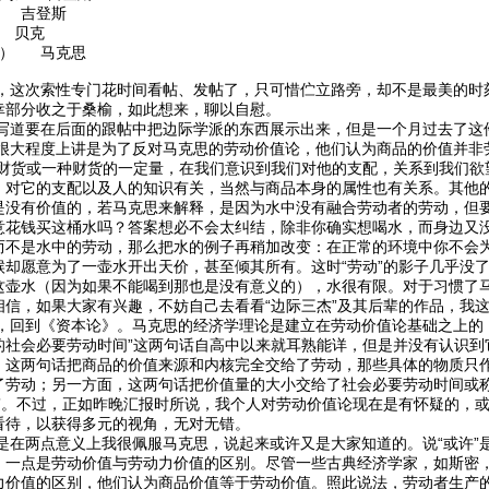
 吉登斯
 贝克
卷） 马克思
次索性专门花时间看帖、发帖了，只可惜伫立路旁，却不是最美的时刻
幸部分收之于桑榆，如此想来，聊以自慰。
要在后面的跟帖中把边际学派的东西展示出来，但是一个月过去了这件
程度上讲是为了反对马克思的劳动价值论，他们认为商品的价值并非劳动
种财货或一种财货的一定量，在我们意识到我们对他的支配，关系到我们欲
、对它的支配以及人的知识有关，当然与商品本身的属性也有关系。其他
是没有价值的，若马克思来解释，是因为水中没有融合劳动者的劳动，但
意花钱买这桶水吗？答案想必不会太纠结，除非你确实想喝水，而身边又
而不是水中的劳动，那么把水的例子再稍加改变：在正常的环境中你不会
候却愿意为了一壶水开出天价，甚至倾其所有。这时“劳动”的影子几乎没
这壶水（因为如果不能喝到那也是没有意义的），水很有限。对于习惯了
相信，如果大家有兴趣，不妨自己去看看“边际三杰”及其后辈的作品，我
到《资本论》。马克思的经济学理论是建立在劳动价值论基础之上的，“
的社会必要劳动时间”这两句话自高中以来就耳熟能详，但是并没有认识到
，这两句话把商品的价值来源和内核完全交给了劳动，那些具体的物质只
了劳动；另一方面，这两句话把价值量的大小交给了社会必要劳动时间或
学”。不过，正如昨晚汇报时所说，我个人对劳动价值论现在是有怀疑的，
看待，以获得多元的视角，无对无错。
两点意义上我很佩服马克思，说起来或许又是大家知道的。说“或许”是
。一点是劳动价值与劳动力价值的区别。尽管一些古典经济学家，如斯密
力价值的区别，他们认为商品价值等于劳动价值。照此说法，劳动者生产