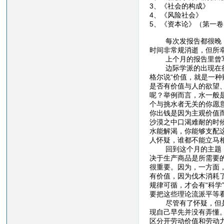
3、《社会的构成》
4、《风险社会》
5、《资本论》（第一
每次发报告都很晚，这
时间非常规消逝，但所
上个月的报告里曾写道
边际学派的出现在很大
格尔说“价值，就是一
是否有价值与人的欲望
呢？举例而言，水一般
个与挑水者无关的你愿
你出钱是因为主观价值
沙漠之中口渴难耐的时
水能解渴，你能够支配
人怀疑，谁都不能立马
回到这个月的主题，回
决于生产商品是所需要
很重要。因为，一方面
有价值，因为伐木消耗
规律可循，才会有“科
要把这些理论流派平等
尽管有了怀疑，但是在
现自己早先并没有弄懂
区分开劳动价值和劳动