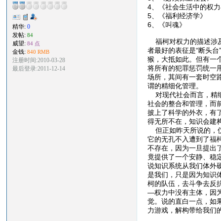
4、《社会生活中的
5、《福利经济
6、《叫魂》
精华:
0
发帖:
84
福柯对权力的描述涉及
威望:
84 点
者最好的表征是“断头
金钱:
840 RMB
猴，大抵如此。但有一
注册时间:2010-03-28
将所有的犯罪惩罚统一
最后登录:2011-12-14
场所，其间有一套时空
谓的精细化管理。
对现代社会而言，精细
社会的整合和管理，而
披上了科学的外衣，有
得无所不在，知识会建
但正如昨天所说的，仪
它的无孔不入遭到了福
不存在，因为一旦提出
竟提供了一个安静、稳
说知识系统从我们体外
是我们，只是因为知识
柯的队伍，去斗争去反
—权力中没有主体，因
觉。说的直白一点，如
力游戏，解构带给我们