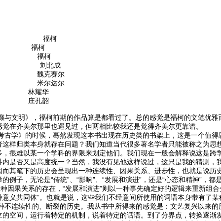
的诞生》 福柯
》 福柯
学》 福柯
肖像》 刘北成
格》 魏克赛尔
论》 米尔达尔
 林耀华
 庄孔韶
文明》，福柯前期的作品算是都看过了。总的感觉是福柯的文笔优雅而
感觉在齐美尔那里也遇见过，但两相比较我还是觉得齐美尔更靠谱。
学》的时候，蓦然发现这本书出现在历史类的书架上，这是一个值得思考
者这样归类本身就存在问题？我们知道当代很多著名学者只能被称之为思
多，很难以某一个学科的界限来划定他们。我们现在一般会解释说这是跨
科内是否又是高度统一？当然，我没有见他这样说过，这只是我的猜测，
因而其笔下的历史会呈现出一种连续性、因果关系、进步性，也就是说历
的例子，无论是“传统”、“影响”、“发展和演进”，还是“心态和精神”，
一种因果关系的存在，“发展和演进”则以一种事先确定好的逻辑来重新组合
种意义共同体”。也就是说，这些我们不经意间所使用的词语本身带有了某
连续性的、断裂的历史。我从书中所得来的感觉是：文艺复兴以来的历
立的空间，运行着特定的机制，说着特定的话语。到了分界点，转换逐渐