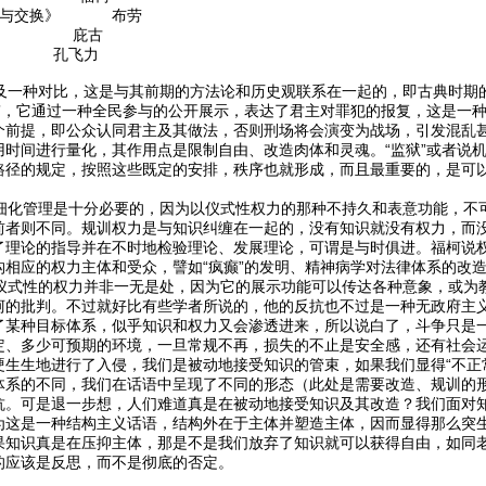
权力与交换》 布劳
学》 庇古
 孔飞力
一种对比，这是与其前期的方法论和历史观联系在一起的，即古典时期
台”，它通过一种全民参与的公开展示，表达了君主对罪犯的报复，这是一
个前提，即公众认同君主及其做法，否则刑场将会演变为战场，引发混乱
用时间进行量化，其作用点是限制自由、改造肉体和灵魂。“监狱”或者说
路径的规定，按照这些既定的安排，秩序也就形成，而且最重要的，是可
化管理是十分必要的，因为以仪式性权力的那种不持久和表意功能，不
前者则不同。规训权力是与知识纠缠在一起的，没有知识就没有权力，而
了理论的指导并在不时地检验理论、发展理论，可谓是与时俱进。福柯说
构相应的权力主体和受众，譬如“疯癫”的发明、精神病学对法律体系的改
式性的权力并非一无是处，因为它的展示功能可以传达各种意象，或为
柯的批判。不过就好比有些学者所说的，他的反抗也不过是一种无政府主
了某种目标体系，似乎知识和权力又会渗透进来，所以说白了，斗争只是
定、多少可预期的环境，一旦常规不再，损失的不止是安全感，还有社会
硬生生地进行了入侵，我们是被动地接受知识的管束，如果我们显得“不正
体系的不同，我们在话语中呈现了不同的形态（此处是需要改造、规训的
抗。可是退一步想，人们难道真是在被动地接受知识及其改造？我们面对
为这是一种结构主义话语，结构外在于主体并塑造主体，因而显得那么突
果知识真是在压抑主体，那是不是我们放弃了知识就可以获得自由，如同老
的应该是反思，而不是彻底的否定。