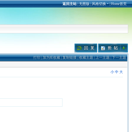
返回主站
|
无图版
|
风格切换
|
Home首页
打印
|
加为IE收藏
|
复制链接
|
收藏主题
|
上一主题
|
下一主题
小
中
大