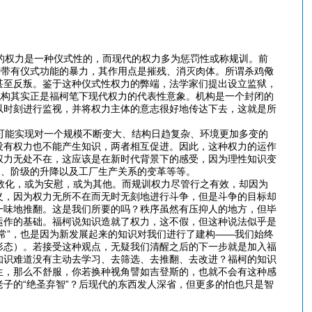
的权力是一种仪式性的，而现代的权力多为惩罚性或称规训。前
种带有仪式功能的暴力，其作用点是摧残、消灭肉体。所谓杀鸡儆
甚至反叛。鉴于这种仪式性权力的弊端，法学家们提出设立监狱，
机构其实正是福柯笔下现代权力的代表性意象。机构是一个封闭的
以时刻进行监视，并将权力主体的意志很好地传达下去，这就是所
可能实现对一个规模不断变大、结构日趋复杂、环境更加多变的
没有权力也不能产生知识，两者相互促进。因此，这种权力的运作
权力无处不在，这应该是在新时代背景下的感受，因为理性知识变
造、阶级的升降以及工厂生产关系的变革等等。
教化，或为安慰，或为其他。而规训权力尽管行之有效，却因为
义，因为权力无所不在而无时无刻地进行斗争，但是斗争的目标却
一味地推翻。这是我们所要的吗？秩序虽然有压抑人的地方，但毕
运作的基础。福柯说知识造就了权力，这不假，但这种说法似乎是
常”，也是因为新发展起来的知识对我们进行了建构——我们始终
形态）。若接受这种观点，无疑我们清醒之后的下一步就是加入福
知识难道没有主动去学习、去筛选、去推翻、去改进？福柯的知识
生，那么不舒服，你若换种视角譬如吉登斯的，也就不会有这种感
子的“绝圣弃智”？后现代的东西发人深省，但更多的怕也只是智