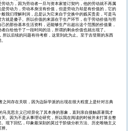
是劳动力，因为劳动者一旦与资本家签订契约，他的劳动就不再属
的是劳动力，劳动本身没有价值，但是劳动力却是有价值的，它的
一般我们理解利润，总是认为它来自于交换中的贱买贵卖，可是马
对方就是傻子。所以价值的来源在于生产环节，在于劳动价值与劳
自己的那份基本生活资料，还能够生产出超出这个范围的价值量，
动者白给他干了一段时间的活，所谓的剩余价值也就出现了。
所以后续的问题有待考察，这里到此为止。至于吉登斯的东西
结。
之间存在关联，因为边际学派的出现在很大程度上是针对古典
马克思主义已经异化了其本身的形象，直到亲自接触原著我才
有关。因为不是从事理论研究，所以我在阅读的时候并未打算去整
述。现下回忆，印象最深刻的莫过于阶级分析方法、历史唯物主义
可辨。