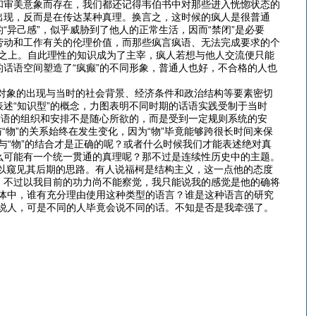
和审美意象而存在，我们都还记得韦伯书中对那些进入恍惚状态的
出现，反而是在传达某种真理。换言之，这时候的疯人是很普通
“异己感”，似乎威胁到了他人的正常生活，因而“禁闭”是必要
劳动和工作有关的伦理价值，而那些疯言疯语、无法完成要求的个
”之上。自此理性的知识成为了主宰，疯人若想与他人交流便只能
话语空间塑造了“疯癫”的不同形象，普通人也好，不合格的人也
象的出现与当时的社会背景、经济条件和政治结构等要素密切
述“知识型”的概念，力图表明不同时期的话语实践受制于当时
话语的组织和安排不是随心所欲的，而是受到一定规则系统的安
“物”的关系始终在发生变化，因为“物”毕竟能够跨很长时间来保
与“物”的结合才是正确的呢？或者什么时候我们才能表述绝对真
么可能有一个统一贯通的真理呢？那不过是连续性历史中的主题。
窥见其后期的思路。有人说福柯是结构主义，这一点他的态度
，不过以我目前的功力尚不能察觉，我只能说我的感觉是他的确将
体中，谁有充分理由使用这种类型的语言？谁是这种语言的研究
说人，可是不同的人毕竟会说不同的话。不知是否是我牵强了。