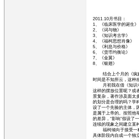
2011.10月书目：
1、《临床医学
2、《词与物
3、《知识考古
4、《福柯思想
5、《利息与价
6、《货币均衡
7、《金翼》
8、《银翅》
结合上个月的《疯癫与
时间是不知所云，这种
月初我在借《知识考古
这样的摆放位置呢？或
景复杂，著作涉及面太
的划分是合理的吗？学
设了一个先验的主体，
是属于上帝的。按照他举
的差异，“影响”假设了
连续的现象之间建立某
福柯倾向于接受一种不
具体阶段内自成一个独