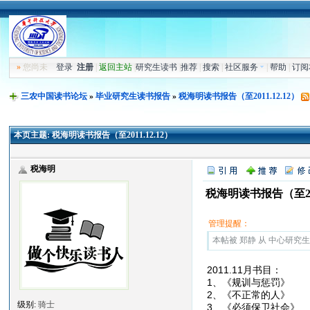
»
您尚未
登录
注册
|
返回主站
|
研究生读书
|
推荐
|
搜索
|
社区服务
|
帮助
|
订阅
三农中国读书论坛
»
毕业研究生读书报告
»
税海明读书报告（至2011.12.12）
本页主题:
税海明读书报告（至2011.12.12）
税海明
税海明读书报告（至2011
管理提醒：
本帖被 郑静 从 中心研究生读
2011.11月书目：
1、《规训与惩
2、《不正常的
级别:
骑士
3、《必须保卫