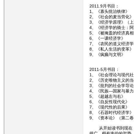
2011.9月书目：
1、《寡头统治
2、《社会的麦当
3、《经济学原理
4、《经济学的骑士：
5、《被掩盖的经济
6、《一课经济
7、《农民的道义
8、《私人生活的
9、《疯癫与文
2011-5月书目：
1、《社会理论与
2、《历史唯物主
3、《批判的社
4、《民族—国
5、《超越左
6、《自反性现
7、《现代性的
8、《石器时代
9、《资本论》
从开始读书到现在，也
很广，颇有韦伯的架势