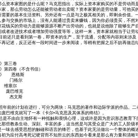
那么资本家图的是什么呢？马克思指出，实际上资本家购买的不是劳动而
本家，那么劳动怎么还能被劳动者出卖呢？资本家要的是劳动量，可他买
所需要的基本生活资料。另外还有一点是与之极其相关的，即剩余价值。
人参与交换的市场上，没有人能通过贵卖来赚钱，因为你必须贵买，不然
家花钱买的劳动力是能够源源不断产出劳动的，也就是说他除了能够生产
间或者改进技术或者增加劳动强度等等，这样一来，资本家就相当于让劳
还只是看到第一卷，即资本的生产，至于流通、分配等内容则未涉及，
不再记述，反正还有一段时间进一步来阅读，等稍有把握之后不妨再做总
集》第三卷
集》第四卷（不含书信）
况》 恩格斯
》 门格尔
 维塞尔
 庞巴维克
》 杰文斯
前的计划在进行，可分为两块：马克思的著作和边际学派的作品。二者
如庞巴维克就写了一本《卡尔•马克思及其体系的终结》。
不由自主地怀有一种抵触和畏惧心理，这或许是因为意识形态教育下的
比那些教条生动、深刻、丰富的多，这当然是与其受众是广大的工人阶级
是一味去感受思想的触碰和语言的锋芒，也基于此无法做出一个整体的概
当初为应付高考死记硬背而不知所云的东西如今看来是那么有力量和清晰