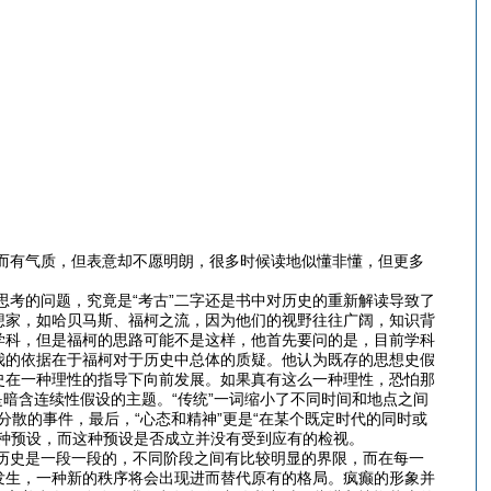
有气质，但表意却不愿明朗，很多时候读地似懂非懂，但更多
的问题，究竟是“考古”二字还是书中对历史的重新解读导致了
想家，如哈贝马斯、福柯之流，因为他们的视野往往广阔，知识背
学科，但是福柯的思路可能不是这样，他首先要问的是，目前学科
我的依据在于福柯对于历史中总体的质疑。他认为既存的思想史假
史在一种理性的指导下向前发展。如果真有这么一种理性，恐怕那
都是暗含连续性假设的主题。“传统”一词缩小了不同时间和地点之间
分散的事件，最后，“心态和精神”更是“在某个既定时代的同时或
种预设，而这种预设是否成立并没有受到应有的检视。
史是一段一段的，不同阶段之间有比较明显的界限，而在每一
发生，一种新的秩序将会出现进而替代原有的格局。疯癫的形象并