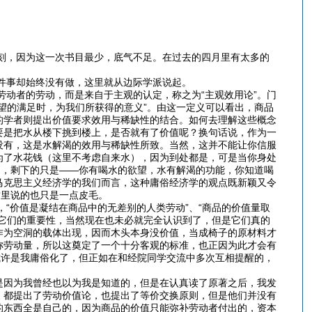
，因为这一次书目最少，底气不足。在过去的四月里有太多的
事却始终没有做，这里就从边际学派说起。
者的劳动，而是来自于主观的认定，称之为“主观效用论”。门
望的满足时，为我们所获得的意义”。由这一定义可以看出，商品
的学者则提出价值要求效用与稀缺性的结合。如何去理解这些概念
要是把水从楼下挑到楼上，是否就有了价值呢？换句话说，作为一
没有，这是水解渴的效用与稀缺性所致。当然，这并不能让你信服
为了水花钱（这里不考虑自来水），因为到处都是，可是当你身处
了，剩下的只是——你有喝水的欲望，水有解渴的功能，你知道喝
马克思主义经济学的我们而言，这种庸俗经济学的观点既新颖又令
这里说的也只是一点皮毛。
价值是凝结在商品中的无差别的人类劳动”、“商品的价值量取
它们的重要性，当然现在也未必就完全认识到了，但是它们真的
作为空洞的载体出现，因而木头本身没价值，当成椅子的原材料才
称劳动量，所以这奠定了一个十分客观的标准，也正因为此才会有
或许是我庸俗化了，但正如在和经院同学交流中多次互相提醒的，
因为我曾经也以为我是知道的，但是在认真读了原著之后，我发
，都提出了劳动价值论，也提出了等价交换原则，但是他们并没有
的东西全是自己的，因为商品的价值只能弥补劳动者付出的，资本