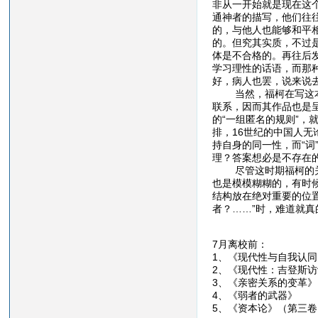
非从一开始就是现在这
通神者的描写，他们往
的，与他人也能够和平相
的。但究其实质，不过
体是不合格的。再往后发
学习理性的话语，而那
好，病人也罢，说来说去
当然，福柯在写这本书
联系，因而其作品也是
的“一组匿名的规则”
排，16世纪的中国人无
持自身的同一性，而“词
理？答案想必是不存在
尽管这时期福柯的关注
也是模模糊糊的，有时
结构放在绝对重要的位
者？……”时，难道就
7月离校前：
1、《现代性与自
2、《现代性：吉登
3、《亲密关系的
4、《弱者的武
5、《资本论》（第