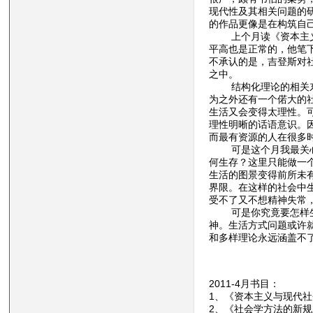
现代性及其相关问题的
的作品更像是在构筑自
上个月读《资本主义和
平高也是正常的，他笔
不承认的是，吉登斯对
之中。
结构化理论的相关东西
为之外还有一个偌大的
生活又会变得太理性。
理性明晰的话语意识。
而最有资源的人在很多
可是这个月我最关心的
何生存？这里只能做一
生活的图景变得前所未
界限。在这样的社会中
受不了又不想精神失常
可是你究竟要怎样生活
神。生活方式问题或许
和多样理论永远涵盖不
2011-4月书目：
1、《资本主义与现代社
2、《社会学方法的新