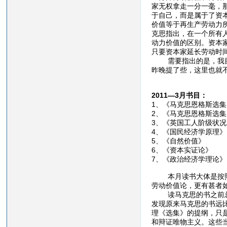
家无权拿走一分一毫，
于自己，而是属于了资
价值等于再生产劳动力
克思指出，在一个所有
动力价值的区别。资本
只要资本家延长劳动时
需要指出的是，我目前
昨晚提了些，这里也就
2011—3月书目：
1、《马克思恩格斯选
2、《马克思恩格斯选
3、《英国工人阶级状
4、《国民经济学原理
5、《自然价值》
6、《资本实证论》
7、《政治经济学理论
本月读书大体是按照年
劳动价值论，更有甚者
读马克思的书之前总是
发现原来马克思的书远
理《选集》的提纲，只
和辩证唯物主义。这些