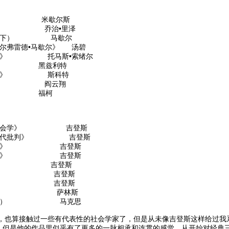
铁律》 米歇尔斯
劳化》 乔治•里泽
》（上下） 马歇尔
阿尔弗雷德•马歇尔》 汤碧
真相》 托马斯•索绪尔
学》 黑兹利特
经济学》 斯科特
变革》 阎云翔
明》 福柯
现代社会学》 吉登斯
义的当代批判》 吉登斯
会学导论》 吉登斯
家与暴力》 吉登斯
与右》 吉登斯
代化》 吉登斯
后果》 吉登斯
经济学》 萨林斯
（第二卷） 马克思
算接触过一些有代表性的社会学家了，但是从未像吉登斯这样给过我系
，但是他的作品里似乎有了更多的一脉相承和连贯的感觉。从开始对经典