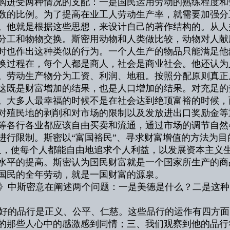
购进受两种情况的支配：一是国民运用劳动的熟练程度和
数的比例。为了提高在业工人劳动生产率，就需要加强分
。他就是根据这些思想，来设计自己的著作结构的。从人
分工和物物交换。斯密用动物和人类做比较，动物对人献
时也作出这种类似的行为。一个人生产的物品只能满足他
换过程在，每个人都是商人，社会是商业社会。他还认为
。劳动生产物分为工资、利润、地租。按照分配原则真正
这既是财富增加的结果，也是人口增加的结果。对充足的
。大多人最幸福的时候不是在社会达到绝顶富裕的时候，
对殖民地的剥削和对市场的限制以及发放进出口奖励金等
等各行各业都应该自由买卖和流通，通过市场的调节自然
进行限制。斯密以“富国裕民”、寻求财富增值的方法为目
义，使每个人都能自由地追求个人利益，以发展资本主义
水平的提高。斯密认为国民财富就是一个国家所生产的商
国民的全年劳动，就是一国财富的源泉。
中斯密意在阐述两个问题：一是美德是什么？二是这种
的品行是正义、公平、仁慈。这些品行的运作有四方面
的那些人心中的感激感到同情；三、我们观察到他的品行