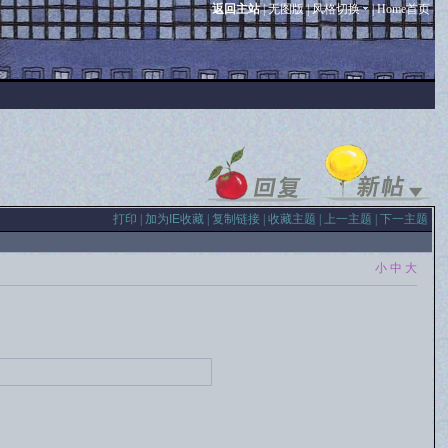
返回主站
|
无图版
|
风格切换
|
Home首页
打印
|
加为IE收藏
|
复制链接
|
收藏主题
|
上一主题
|
下一主题
小
中
大