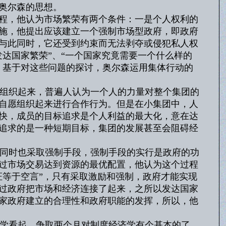
奥尔森的思想。
程，他认为市场繁荣有两个条件：一是个人权利的
施，他提出应该建立一个强制市场型政府，即政府
与此同时，它还受到约束而无法剥夺或侵犯私人权
达国家繁荣”、“一个国家究竟需要一个什么样的
，基于对这些问题的探讨，奥尔森运用集体行动的
组织起来，普遍人认为一个人的力量对整个集团的
自愿组织起来进行合作行为。但是在小集团中，人
快，成员的目标追求是个人利益的最大化，意在达
追求的是一种短期目标，集团的发展甚至会阻碍经
同时也采取强制手段，强制手段的实行是政府的功
过市场交易达到资源的最优配置，他认为这个过程
证等于空言”，只有采取激励和强制，政府才能实现
过政府把市场和经济连接了起来，之所以发达国家
家政府建立的合理性和政府职能的发挥，所以，他
学看起，争取两个月对制度经济学有个基本的了