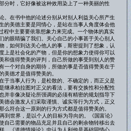
部分时，它好像被这种效用染上了一种美丽的性
论。在书中他的论述分别从对别人利益关心所产生
生的美德主要是同情心，是站在当事人角度体会他
个过程中主要要依靠想象力来完成。一个物体的真实
们的眼睛骗了我们。关心自己的小事甚于关心别人
物，如何到达关心他人的事，斯密提到了想象，认
度上是社会化的产物，但是你的想象力使得你可以
美和值得赞美的评判，自己所做的事受到别人的赞
有一个对自身的期待，所做的事是否值得赞美在于
的美德才是值得赞美的。
在于当事人行为，是松散的、不确定的，而正义是
是继承柏拉图对正义的看法，要有交换性和分配性
也并非像决疑论所强调的必须有精密的规划指导下
美德会激发人们采取谨慎、诚实等行为方式，正义
那么符合这一原则的行为方式都是值得赞美的。
再到世界，是以个人的目标为导向的。《国富论》
使自己需要的物品充足并且自己的剩余物转移出去
样，《道德情操论》中认为人利他是基础同情心，