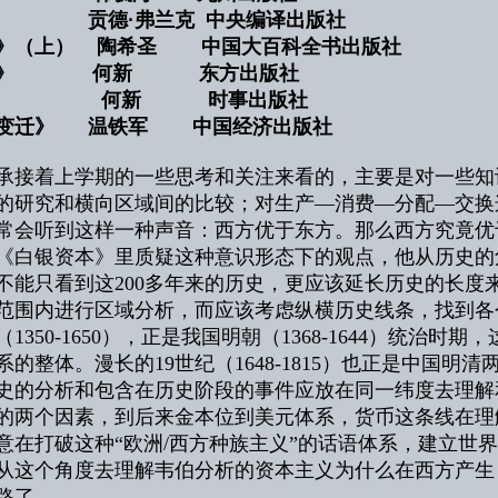
 贡德·弗兰克 中央编译出版社
史》（上） 陶希圣 中国大百科全书出版社
经济》 何新 东方出版社
》 何新 时事出版社
度变迁》 温铁军 中国经济出版社
承接着上学期的一些思考和关注来看的，主要是对一些知
的研究和横向区域间的比较；对生产—消费—分配—交换
常会听到这样一种声音：西方优于东方。那么西方究竟优
《白银资本》里质疑这种意识形态下的观点，他从历史的
不能只看到这200多年来的历史，更应该延长历史的长度
范围内进行区域分析，而应该考虑纵横历史线条，找到各
（1350-1650），正是我国明朝（1368-1644）统
的整体。漫长的19世纪（1648-1815）也正是中国明
史的分析和包含在历史阶段的事件应放在同一纬度去理解
的两个因素，到后来金本位到美元体系，货币这条线在理
意在打破这种“欧洲/西方种族主义”的话语体系，建立世
从这个角度去理解韦伯分析的资本主义为什么在西方产生
路了。