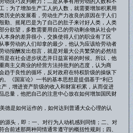
劳动技巧及判断力；二是从事有用劳动的人数和不
工；为了增加生产工人的人数，就需要增加积累用
类历史的发展看，劳动生产力改良的原因在于人们
殷勤、摇尾巴是为了自己的肚子来讨好人类，人类
部分欲望，多数需要用自己的劳动剩余物从社会中
人本身的差异很小，交换使得人们的职业有了区
从事劳动的人们却拿的最少，他认为应该给劳动者
劳动报酬发出怨言，就是对最大公共繁荣的必然结
而是在社会进步状态并日益富裕的时候。所以，他
重商主义商业的经营方法持批判的态度，认为商
会趋于良性的循环，反对政府在特权阶级的操纵下
的。《国富论》一书的基本思想是提倡基于“利已
生产，增进资产阶级的收入和财富积累，从而促进
品总量，他把自己的注意中心放在如何增加国民财
美德是如何运作的，如何达到普通大众心理的认
的源头，即：一、对行为人动机感到同情；二、对
符合前述那两种同情通常遵守的概括性规则；四、