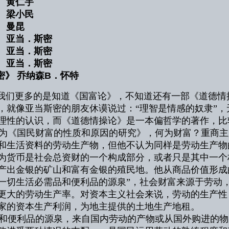
 黄仁宇
 梁小民
 曼昆
卷 亚当．斯密
卷 亚当．斯密
》 亚当．斯密
密》 乔纳森B．怀特
我们更多的是知道《国富论》，不知道还有一部《道德情
，就像亚当斯密的朋友休谟说过：“理智是情感的奴隶”
理性的认识，而《道德情操论》是一本偏哲学的著作，比
《国民财富的性质和原因的研究》，何为财富？重商主
和生活资料的劳动生产物，但他不认为同样是劳动生产物
为货币是社会总资财的一个构成部分，或者只是其中一个
产出金银的矿山和富有金银的殖民地。他从商品价值形成
一切生活必需品和便利品的源泉”，社会财富来源于劳动
更大的劳动生产率。对资本主义社会来说，劳动的生产性
家的资本生产利润，为地主提供的土地生产地租。
便利品的源泉，来自国内劳动的产物或从国外购进的物