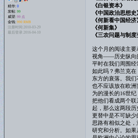
《白银资本》
精华:
0
发帖:
99
《中国政治思想
威望:
99 点
《何新看中国
金钱:
990 RMB
《何新集
注册时间:2010-03-29
最后登录:2016-04-10
《三农问题与制
这个月的阅读主要
视角——历史纵向
平时在我们周围经
如此吗？弗兰克在
东方的衰落。我们
也不应该放在欧洲
为的漫长的16世纪
把他们看成两个联系
起，那么这两段历
更替中是不可缺少
思路有相似之处，
研究和分析。如果
是欧洲中心论的思