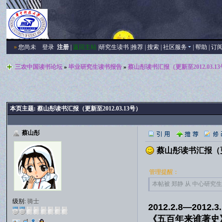
»
您尚未
登录
注册
|
返回主站
|
研究生读书
|
推荐
|
搜索
|
社区服务
|
帮助
|
订
三农中国读书论坛
»
毕业研究生读书报告
»
蔡山彤读书汇报（更新至2012.03.1
本页主题:
蔡山彤读书汇报（更新至2012.03.13号）
蔡山彤
蔡山彤读书汇报（更新
管理提醒：
本帖被 郑静 从 中心研究生读
级别:
骑士
2012.2.8—2012
《五百年来谁