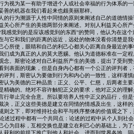
行为视为某一有助于增进个人或社会幸福的行为体系的一
妥善的机器在我们看起来也颇美丽那样。
人的行为溯源于人性中同情的原则来阐述自己的道德情操
益关心所产生的美德两部分来阐述。对别人利益关心所产
“我感觉到的是应该感觉到的东西”的赞同，他认为在这
在与它和我们的距离的远近，远处的物体没看你清楚是我
己心所使，眼睛和自己的利己心都关心距离自身最近的事
我们成为真正的人的莫大恩赐。他认为道德标准在一定程
观念。斯密论述对自己利益所产生的美德，提出了受到赞
看到表面的现象，但是自身内心都有一个公正的评判者，
的评判，斯密认为要做到行为和内心的一致性，这样谨慎
密认为美德的三种品质：正义、公平、仁慈，后两者主要
是精确的。绝对不容许触犯正义的要求，他对正义的理解
言行举止完全合意。所以要培养人性中正义的品行，但是
裁决，正义这些美德是建立在同情的情感及出生，这样的
规则之下，即对维持社会和平与秩序整体的价值观之下，
述过程中都有一个共同点：论述的过程中从个人到社会
己心为目标，互相交换也是建立在利己心的基础上，为了
人获利的前提下推广到他人和社会，进而到世界各地。同