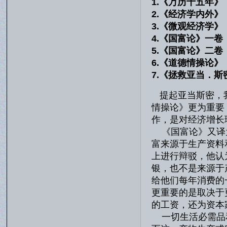
1.《万历十五年》
2.《经济学内外》
3.《微观经济学》
4.《国富论》一
5.《国富论》二
6.《道德情操论
7.《拯救亚当．斯
提起亚当斯密，
情操论》更为重要
作，是对经济增长
《国富论》又译为
富来源于生产资料
上进行辩驳，他认
银，也不是来源于
给他们每年消费的
更重要的是取决于
的工资，还为资本
一切生活必需品和