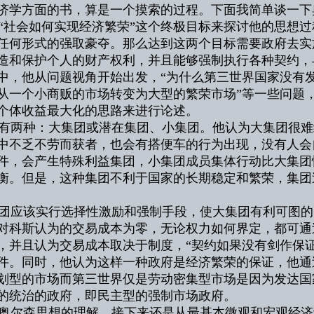
济学方面的书，算是一个摸索的过程。下面我简单谈一下
社会如何实现经济繁荣”这个终极目标来探讨他的思想过
任何形式的强取豪夺。那么达到这两个目标需要政府去实
造和保护个人的财产权利，并且能够强制执行各种契约，
中，他从问题视角开始出发，“为什么第三世界国家没有发
从一个小商贩的市场转变为大型的繁荣市场”等一些问题
个体收益最大化的思路来进行论述。
两种：大集团或潜在集团、小集团。他认为大集团很难
中不乏不劳而获者，也会有搭便车的行为出现，没有人会
件，会产生特殊利益集团，小集团成员集体行动比大集团
衡。但是，这种集团不利于国家的长期稳定和繁荣，集团
应该实行选择性激励和强制手段，使大集团有利可图的
对科斯认为的交易成本为零，无论权力如何界定，都可通
，并且认为交易成本取决于制度，“契约如果没有剑作保
件。同时，他认为这样一种政府是经济繁荣的保证，他通
划型的市场而第三世界仅是劳动密集型市场是因为发达国
的统治的政府，即民主型的强制市场政府。
尔森思想的理解。接下来还是从最基本微观和宏观经济