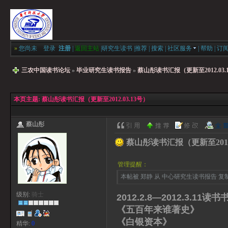
»
您尚未
登录
注册
|
返回主站
|
研究生读书
|
推荐
|
搜索
|
社区服务
|
帮助
|
订
三农中国读书论坛
»
毕业研究生读书报告
»
蔡山彤读书汇报（更新至2012.03.
本页主题:
蔡山彤读书汇报（更新至2012.03.13号）
蔡山彤
蔡山彤读书汇报（更新至2012.
管理提醒：
本帖被 郑静 从 中心研究生读书报告 复制到本
级别:
骑士
2012.2.8—2012.3.11读书
《五百年来谁著史》 
《白银资本》 贡德·
精华:
0