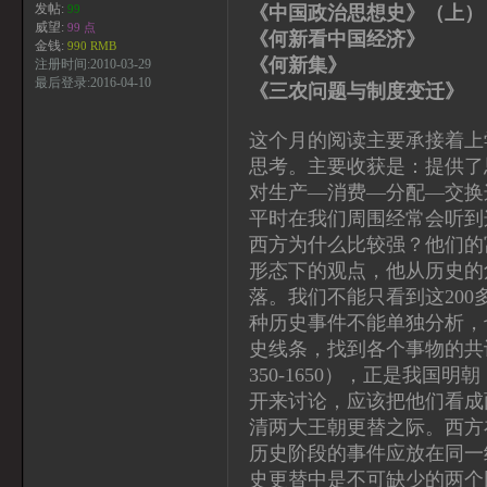
发帖:
《中国政治思想史》（上
99
威望:
99 点
《何新看中国经济》
金钱:
990 RMB
《何新集》 何
注册时间:2010-03-29
最后登录:2016-04-10
《三农问题与制度变迁》
这个月的阅读主要承接着上
思考。主要收获是：提供了
对生产—消费—分配—交换
平时在我们周围经常会听到
西方为什么比较强？他们的
形态下的观点，他从历史的
落。我们不能只看到这20
种历史事件不能单独分析，
史线条，找到各个事物的共
350-1650），正是我国明
开来讨论，应该把他们看成两
清两大王朝更替之际。西方
历史阶段的事件应放在同一
史更替中是不可缺少的两个