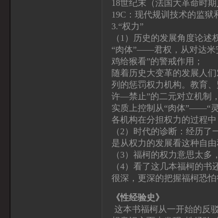
18世纪末（法国大革命时期
19C：现代规训技术的监
3.“权力”
（1）历史的发展角度论述权
“肉体”——君权，从对达
鸡给猴看”的警戒作用；
随着历史大变革的发展人们
列的惩罚权力机构。教育、
许—禁止”的二元对立机制
实质上控制从“肉体”——“
各机构在分担权力的过程中
（2）时代的诊断：经历了
是从权力的发展看这种自由
（3）福柯的权力意思太多
（4）看了这几本福柯的书
很深，更深的把握福柯恐怕
《性经验史》
这本书福柯从一开始的反驳