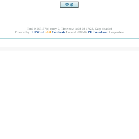
Total 0.267157(s) query 2, Time now is:08-08 17:22, Gzip disabled
Powered by
PHPWind
v6.0
Certificate
Code © 2003-07
PHPWind.com
Corporation