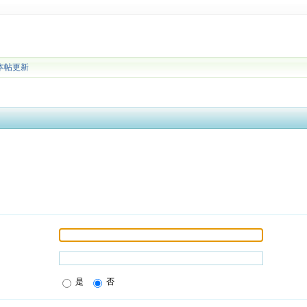
本帖更新
是
否