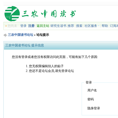
»
您尚未
登录
注册
|
返回主站
|
研究生读书
|
推荐
|
搜索
|
社区服务
|
帮助
|
订阅
三农中国读书论坛
» 论坛提示
三农中国读书论坛 提示信息
您没有登录或者您没有权限访问此页面，可能有如下几个原因:
您无权限编辑别人的贴子
您还不是论坛会员,请先登录论坛
登录
用户名
密码
隐身登录