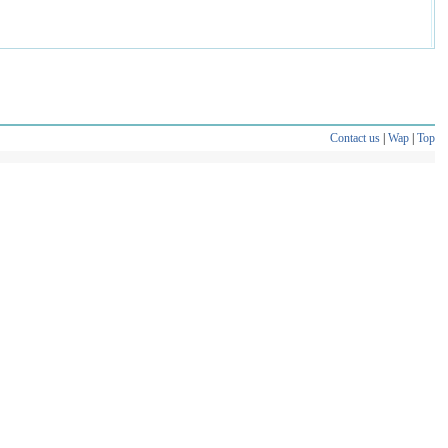
Contact us
|
Wap
|
Top