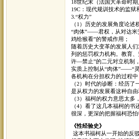
18世纪末（法国大革命时期
19C：现代规训技术的监
3.“权力”
（1）历史的发展角度论述权
“肉体”——君权，从对达
鸡给猴看”的警戒作用；
随着历史大变革的发展人们
列的惩罚权力机构。教育、
许—禁止”的二元对立机制
实质上控制从“肉体”——“
各机构在分担权力的过程中
（2）时代的诊断：经历了
是从权力的发展看这种自由
（3）福柯的权力意思太多
（4）看了这几本福柯的书
很深，更深的把握福柯恐怕
《性经验史》
这本书福柯从一开始的反驳