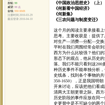
《中国政治思想史》（上
发帖:
99
威望:
99 点
《何新看中国经济》
金钱:
990 RMB
《何新集》 何
注册时间:2010-03-29
《三农问题与制度变迁》
最后登录:2016-04-10
这个月的阅读主要承接着上
思考。主要收获是：提供了
对生产—消费—分配—交换
平时在我们周围经常会听到
西方为什么比较强？他们的
形态下的观点，他从历史的
落。我们不能只看到这20
种历史事件不能单独分析，
史线条，找到各个事物的共
350-1650），正是我国明
开来讨论，应该把他们看成两
清两大王朝更替之际。西方
历史阶段的事件应放在同一
史更替中是不可缺少的两个