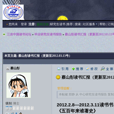
»
您尚未
登录
注册
|
返回主站
|
研究生读书
|
推荐
|
搜索
|
社区服务
|
帮助
|
订阅
三农中国读书论坛
»
毕业研究生读书报告
»
蔡山彤读书汇报（更新至2012.03.13
本页主题:
蔡山彤读书汇报（更新至2012.03.13号）
蔡山彤
蔡山彤读书汇报（更新至2012.0
管理提醒：
本帖被 郑静 从 中心研究生读书报告 复制到本区
级别:
骑士
2012.2.8—2012.3.11读书
《五百年来谁著史》 