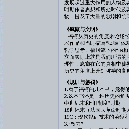
发展起过重大作用的人物及
时期作者思想和所处时代及
物，提及了大量的歌剧和绘
《疯癫与文明》
福柯从历史的角度来论述“疯
术作品和当时描写“疯癫”
哲学思考。福柯笔下的“疯
立面实际上就是我们所谓的
理性，疯癫在它的真相中被
历史的角度上升到哲学的高
《规训与惩罚》
1.看了福柯的几本书，觉得
2.这本书还是一种历史的角
中世纪末和“旧制度”时期 
18世纪末（法国大革命时期
19C：现代规训技术的监狱
3.“权力”