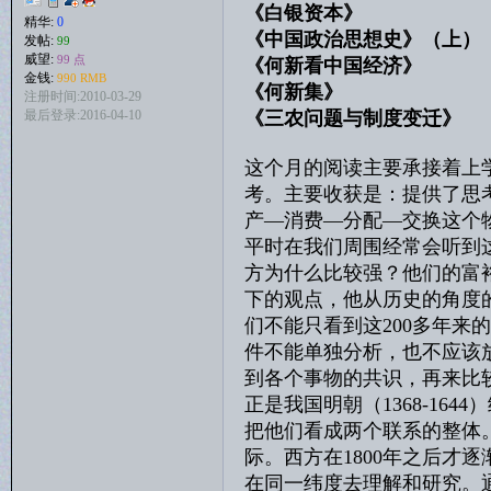
《白银资本》 贡德·
精华:
0
《中国政治思想史》（上
发帖:
99
威望:
99 点
《何新看中国经济》
金钱:
990 RMB
《何新集》 何
注册时间:2010-03-29
最后登录:2016-04-10
《三农问题与制度变迁》
这个月的阅读主要承接着上
考。主要收获是：提供了思
产—消费—分配—交换这个
平时在我们周围经常会听到
方为什么比较强？他们的富
下的观点，他从历史的角度
们不能只看到这200多年
件不能单独分析，也不应该
到各个事物的共识，再来比较其
正是我国明朝（1368-16
把他们看成两个联系的整体。漫
际。西方在1800年之后才
在同一纬度去理解和研究。