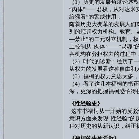
（1）历史的发展角度论述权
“肉体”——君权，从对达米
给猴看”的警戒作用；
随着历史大变革的发展人们
列的惩罚权力机构。教育、
—禁止”的二元对立机制，
上控制从“肉体”——“灵魂”
各机构在分担权力的过程中
（2）时代的诊断：经历了
从权力的发展看这种自由和
（3）福柯的权力意思太多
（4）看了这几本福柯的书
深，更深的把握福柯恐怕得
《性经验史》
这本书福柯从一开始的反驳
意识方面来发现“性经验”
种对历史的从新认识，纠正
《福柯的生死爱欲》