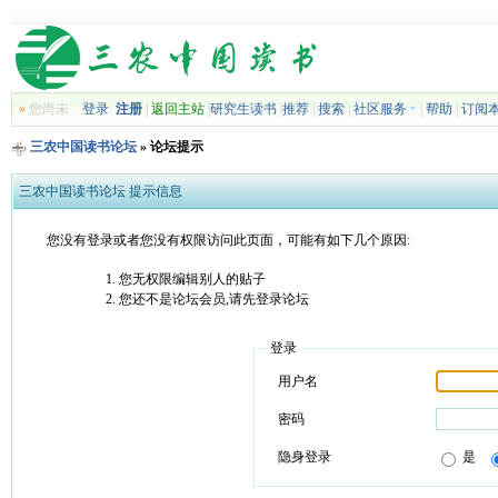
»
您尚未
登录
注册
|
返回主站
|
研究生读书
|
推荐
|
搜索
|
社区服务
|
帮助
|
订阅
三农中国读书论坛
» 论坛提示
三农中国读书论坛 提示信息
您没有登录或者您没有权限访问此页面，可能有如下几个原因:
您无权限编辑别人的贴子
您还不是论坛会员,请先登录论坛
登录
用户名
密码
隐身登录
是