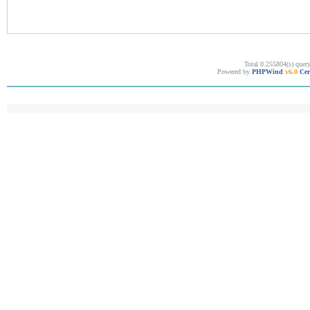
Total 0.255804(s) quer
Powered by
PHPWind
v6.0
Cer