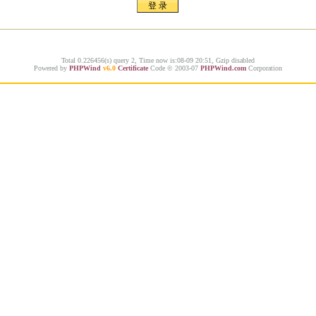
Total 0.226456(s) query 2, Time now is:08-09 20:51, Gzip disabled
Powered by
PHPWind
v6.0
Certificate
Code © 2003-07
PHPWind.com
Corporation