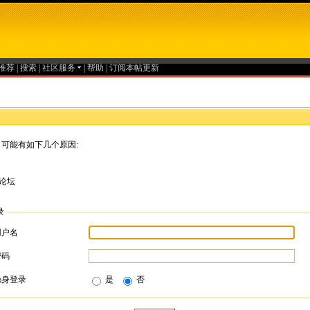
推荐
|
搜索
|
社区服务
|
帮助
|
订阅本帖更新
可能有如下几个原因:
论坛
录
用户名
密码
隐身登录
是
否