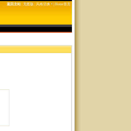
返回主站
|
无图版
|
风格切换
|
Home首页