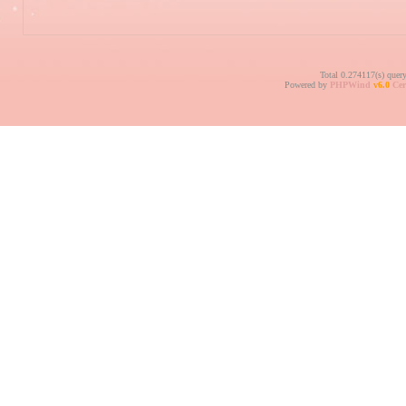
Total 0.274117(s) quer
Powered by
PHPWind
v6.0
Cer