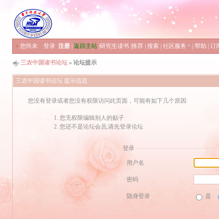
»
您尚未
登录
注册
|
返回主站
|
研究生读书
|
推荐
|
搜索
|
社区服务
|
帮助
|
订
三农中国读书论坛
» 论坛提示
三农中国读书论坛 提示信息
您没有登录或者您没有权限访问此页面，可能有如下几个原因:
您无权限编辑别人的贴子
您还不是论坛会员,请先登录论坛
登录
用户名
密码
隐身登录
是