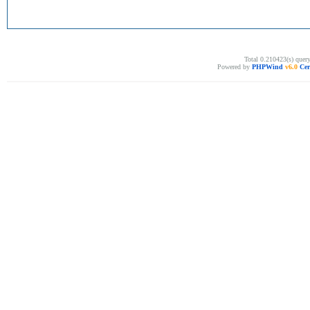
Total 0.210423(s) quer
Powered by
PHPWind
v6.0
Cer