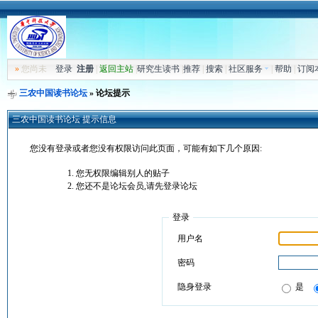
»
您尚未
登录
注册
|
返回主站
|
研究生读书
|
推荐
|
搜索
|
社区服务
|
帮助
|
订阅
三农中国读书论坛
» 论坛提示
三农中国读书论坛 提示信息
您没有登录或者您没有权限访问此页面，可能有如下几个原因:
您无权限编辑别人的贴子
您还不是论坛会员,请先登录论坛
登录
用户名
密码
隐身登录
是