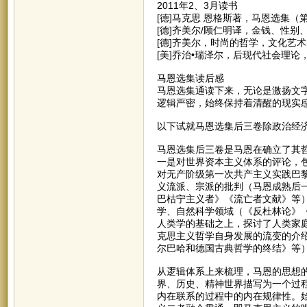
2011年2、3月读书
[德]马克思 恩格斯著，马恩选集（
[德]齐美尔/顾仁明译，金钱、性别
[德]齐美尔，时尚的哲学，文化艺术
[美]乔治•瑞泽尔，后现代社会理论，
马恩选集读后感
马恩选集通读下来，无论是激扬文
逻辑严密，始终保持着清醒的现实
以下试就马恩选集后三卷除政治经
马恩选集后三卷是马恩在确立了其
一是对世界资本主义体系的评论，
对无产阶级第一次共产主义实践巴
义流派、宗派的批判（马恩成熟后
巴枯宁主义者》《流亡者文献》等
学、自然科学领域（《反杜林论》
人类学的基础之上，探讨了人类家
克思主义哲学自身发展的流变的介
尔巴哈和德国古典哲学的终结》等
从逻辑体系上来梳理，马恩的思想
界、历史、精神世界描写为一个过
内在联系的过程中的内在规律性。