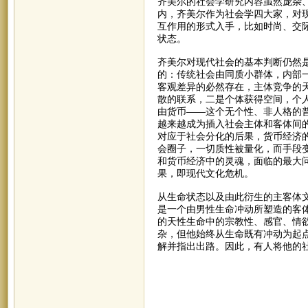
齐美尔的社会学研究内容虽然庞杂
内，齐美尔作为社会学四大家，对
互作用的形式入手，比如时尚、交
状态。
齐美尔对现代社会的基本判断仍然
的：传统社会由同质小群体，内部
客观差异的必然存在，主体竞争的
散的联系，二是个体获得空间，个
由货币——这个无个性、非人格的
越来越成为插入社会主体和客体间
对应于社会分化的后果，货币经济
会圈子，一切质性被量化，而手段
和货币经济中的灵魂，面临的最大
果，即现代文化危机。
从生命状态以及由此衍生的主客体
是一个由男性生命冲动所塑造的客
的天性生命中的宗教性、感官、情
杂，但他始终从生命既有冲动为起
解并指出出路。因此，有人将他的