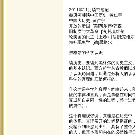
2011年11月读书笔记
赫逊河畔谈中国历史 黄仁宇
中国大历史 黄仁宇
开放的帝国 [美]芮乐伟•韩森
旧制度与大革命 [法]托克维尔
论美国的民主（上卷）[法]托克维尔
精神现象学 [德]黑格尔
黑格尔的科学认识
读历史，要读到黑格尔的历史主义
的基本认识。西方哲学从古希腊以
了认识论问题，即通过分析人的认
科学的真理到底是何样的。
什么才是科学的真理？约略起来，
段的本体和直观，而是事物在时间
完成和自身同一性的过程，整个过
的属性）。
这个真理观强调，真理是在历史中
的体系。真理展开的过程是辩证的
受精卵到胚胎到出生，具备了整个
的人，但其本质和内在的必然性早