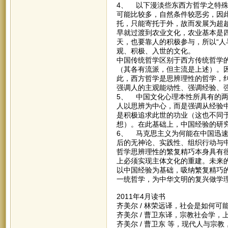
4、 以下漫淡些东西方哲学之特
可能比较多，自然条件较恶劣，因
托，只能寄托于外，故而发展为超
早就过渡到农业文化，农业基本是四
天，也要靠人的积极参与，所以“人
观、积极、入世的文化。
中国传统哲学区别于西方传统哲学
（其各有流派，但主流是上述）。
此，西方哲学是思辨理性的哲学，
强调人的主观能动性、强调经验、
5、 中国文化心理本性所具有的
人以思辨为中心，而是强调从经验
是积极追求此世的功业（这也不同
想）。在此基础上，中国经验的研
6、 马克思主义为何能在中国迅
后的无神论、实践性、组织行动与
哲学思辨理性的繁复精巧本身具有
上必须实现主体文化的重建。未来
以中国经验为基础，吸纳繁复精巧
一统哲学，为中华文明的复兴做学
2011年4月读书
齐美尔 / 林荣远译，社会是如何可
齐美尔 / 曹卫东译，宗教社会学，上
齐美尔 / 曹卫东 等，现代人与宗教