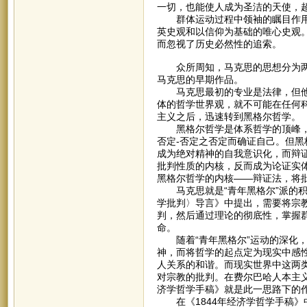
一切，也能使人成为圣洁的天使，
群体运动过程中领袖的瞩目作用，
英史观和以信仰为基础的唯心史观
而忽视了历史必然性的追索。
众所周知，马克思的思想分为两个
马克思的早期作品。
马克思最初的专业是法律，但他在
体的哲学世界观，就不可能在任何
主义之后，迅速转到黑格尔哲学。
黑格尔哲学是体系哲学的顶峰，黑
否定-否定之否定而确证自己。但
成为绝对精神的自我意识化，而辩
批判性质的内核，反而成为论证实体
黑格尔哲学的内核——辩证法，将
马克思就是“青年黑格尔”派的积
学批判〉导言》中提出，需要将宗
判，然后通过理论的彻底性，掌握
命。
随着“青年黑格尔”运动的深化，
神，而将哲学的起点定为现实中感性
人关系的和谐。而现实世界中这两类
对宗教的批判。在费尔巴哈人本主义
济学哲学手稿》就是此一思路下的
在《1844年经济学哲学手稿》