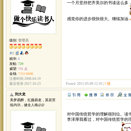
一个月坚持把齐美尔的书读这么多
感觉你的进步很快很大。继续加油
级别:
管理员
精华:
1
发帖:
729
威望:
731 点
金钱:
7310 RMB
注册时间:2008-04-19
Posted: 2011-05-09 12:16 |
5 楼
最后登录:2017-10-23
刘大龙
美梦易醉，红颜易老，莫若苦
练内功，健全人格@@
对中国传统哲学的理解很到位。读
李泽厚我看过，对中国传统哲学的