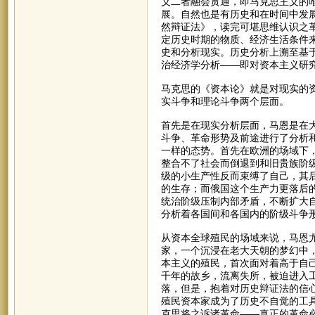
义二者融会贯通，即马克思主义的
展。自然也是有历史和在时间中发
然辩证法》，读完可堪思维认识之
定历史时期的物质、经济生活条件
史和分析现实。历史分析上溯至基
治经济学分析——即对资本主义研
马克思的《资本论》就是对现实的
实斗争和理论斗争两个层面。
首先是在现实分析层面，马恩是在
斗争、革命形势及前途进行了分析
一样的态势。首先在欧洲的场域下
整合不了社会而倒退到和旧贵族阶
级的小生产性反而束缚了自己，其
的生存；而俄国这个生产力更落后
统治阶级压制内部矛盾，不断扩大
分析着各国间和各国内的阶级斗争
从资本全球殖民的场域来说，马恩
家，一个沉浸在老大天朝的梦幻中
本主义的殖民，首次面对着高于自
千年的故乡，流离失所，被迫进入
落，但是，抱着对历史辩证法的信
殖民资本家成为了历史不自觉的工
克思将之诉诸革命——真正的革命