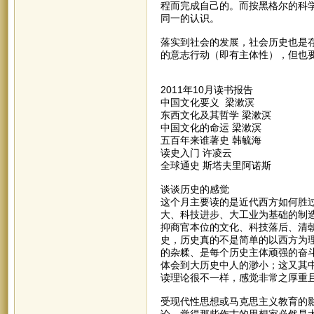
程而完成自己的。而按黑格尔的科
同一的认识。
落实到社会的发展，社会历史也是
的意志行动（即有主体性），但也
2011年10月读书报告
中国文化要义 梁漱溟
东西文化及其哲学 梁漱溟
中国文化的命运 梁漱溟
五百年来谁著史 韩毓海
读史入门 许凌云
全球通史 斯塔夫里阿诺斯
谈谈历史的感觉
这个月主要读的是近代西方如何胜
大、科技进步、大工业为基础的制
抑商官本位的文化、科技落后、清
史，历史真的不是简单的以西方为
的杂糅、是每个历史主体顽强的奋
体会到大历史中人的渺小；这又其
读理论很不一样，感觉非常之厚重
受现代性思想或马克思主义教育的
论，觉得那些作古的思想家必然是