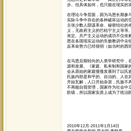
步。但具体如何，也只能在现实的
在理论斗争层面，因为马恩长期参
实际斗争中存在的各种破坏运动的
主张少数人阴谋革命、秘密结社的
义，无政府主义的巴枯宁主义等等
肯定。共产主义运动的成功不仅依
恩在各国现实运动的失败教训中尖
反革命势力已经很弱（如当时的西
在马恩后期转向的人类学研究中，
源和发展。《家庭、私有制和国家的
会从原始的家庭慢慢发展到了以氏
氏族内部是和平的、自治的、人在
开始瓦解，人口开始杂居，氏族不
不再能自我管理，国家作为社会中
阶级，所以国家实质上成为了统治
2010年12月-2011年1月14日
西方哲学史新编 苗力田 李毓章