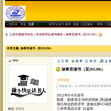
»
您尚未
登录
注册
|
返回主站
|
研究生读书
|
推荐
|
搜索
|
社区服务
|
帮助
|
订阅
三农中国读书论坛
»
毕业研究生读书报告
»
涂希言读书（至201206）
本页主题:
涂希言读书（至201206）
tuxy
涂希言读书（至201206）
管理提醒：
本帖被 第一 从 研究生读书报告 复制到本区(
2012年5-6月读书
制度、制度变迁与经济绩效 [美]道格
我们身边的经济学 道格拉斯•C•诺
三井帝国启示录 白益民
级别:
管理员