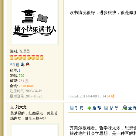
读书情况很好，进步很快，很是佩
级别:
管理员
精华:
1
发帖:
729
威望:
731 点
金钱:
7310 RMB
注册时间:2008-04-19
Posted: 2011-04-09 13:14 |
4 楼
最后登录:2017-10-23
刘大龙
美梦易醉，红颜易老，莫若苦
练内功，健全人格@@
齐美尔很难看。哲学味太浓，思想
解读他的社会学思想，是一种区解