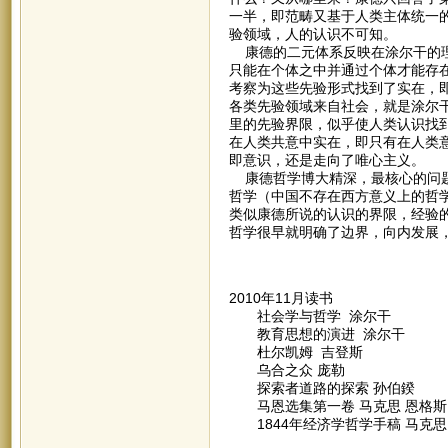
一半，即范畴又基于人类主体统一
验领域，人的认识不可知。
康德的二元体系反映在涂尔干的理
只能在个体之中并通过个体才能存
考察为这些先验形式找到了实在，
各类先验领域来自社会，就是涂尔
里的先验界限，似乎使人类认识找
在人类共意中实在，即只有在人类
即意识，还是走向了唯心主义。
康德哲学博大精深，最核心的问题
哲学（中国不存在西方意义上的哲
类似康德所说的认识的界限，经验
哲学很早就明确了边界，向内发展
2010年11月读书
社会学与哲学 涂尔干
教育思想的演进 涂尔干
杜尔凯姆 吉登斯
乌合之众 庞勒
探索者道路的探索 孙伯鍨
马恩选集第一卷 马克思 恩格斯
1844年经济学哲学手稿 马克思