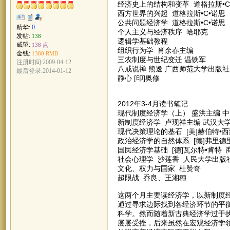
经济史上的结构和变革 道格拉斯•C
西方世界的兴起 道格拉斯•C•诺思
公共问题经济学 道格拉斯•C•诺思
精华:
0
个人主义与经济秩序 哈耶克
发帖:
138
逻辑学基础教程
威望:
138 点
组织行为学 肖余春主编
金钱:
1380 RMB
三农制度与世纪变迁 温铁军
注册时间:2009-04-12
八戒说禅 熊逸 广西师范大学出版社
最后登录:2014-01-12
静心 [印]奥修
2012年3-4月读书笔记
现代制度经济学（上） 盛洪主编 
新制度经济学 卢现祥主编 武汉大
现代决策理论的基石 [美]赫伯特•
政治经济学的自然体系 [德]弗里德
国民经济学基础 [德]瓦尔特•肯特
社会心理学 沙莲香 人民大学出版
文化、权力与国家 杜赞奇
超限战 乔良、王湘穗
这两个月主要读经济学，以新制度
通过寻求边际找到各经济环节的平
科学。然而随着新古典经济学过于
屡屡受挫，后来虽然在宏观经济学