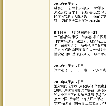
2010年9月读书
社会分工论 埃米尔•涂尔干 著/渠东 
原始分类 涂尔干、莫斯 著/汲喆 译 
印度的宗教；古犹太教；中国的宗教
译 广西师范大学出版社 2005年
5月16日 — 6月26日读书书目
韦伯作品集 康乐、简美惠/译 广西师范
[学术与政治（读过）、经济与历
界、宗教社会学、新教伦理与资本主
历史的经验 南怀瑾 复旦大学出版社 
情爱论 [保] 基•瓦西列夫 三联出版社
2010年4月读书书目：
资本论（一、二、三卷） 卡尔•马克思
2010年3月读书书目：
迪尔凯姆论宗教 周秋良/译 华夏出版
18世纪中国官僚制度与荒政 [法]魏丕
论人类不平等的起源与基础 [法]卢梭
乡土中国 费孝通 上海人民出版社，
学术与政治 [德]韦伯 三联书店，20