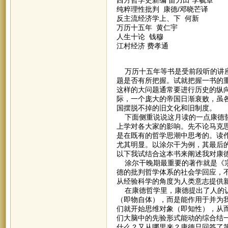
纯粹理性批判 康德/邓晓芒译
反主流经济学上、下 何新
万历十五年 黄仁宇
人生十论 钱穆
江村经济 费孝通
万历十五年等书是受前段听的讲座
题是否有所把握。试就把握一书的
这样的大问题通常要进行历史的纵
际，一个庞大的帝国日渐衰败，虽
国摆脱不掉的旧文化和旧制度。
下面侧重说说这月读的一点康德哲
上学对各大家的影响。先不论马克
是在既有的哲学思潮中思考的。读
尤其明显。以涂尔干为例，其最后
以下我试结合这本书来阐述我对康
涂尔干晚期最重要的著作就是《宗
德的批判哲学体系的社会学回应，
从经验科学的角度为人类意志提供
在康德哲学里，康德提出了人的认
（即物自体），而是能作用于并为
们就开始思维对象（即知性），从
们大脑中的先验形式能动的综合结
什么？又从哪里来？康德只回答了