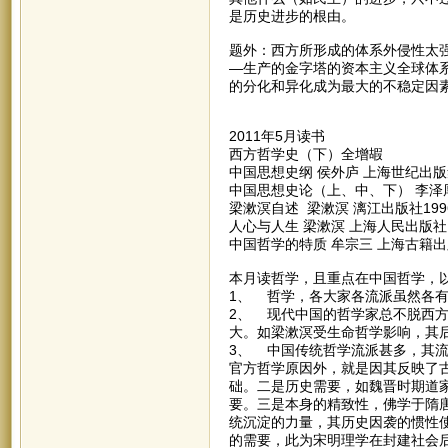
是历史进步的根由。
题外：西方所形成的体系外侵性太
—生产的金字塔的资本主义全球体
的分化和异化成为最大的不稳定因
2011年5月读书
西方哲学史（下）全增嘏
中国思想史纲 侯外庐 上海世纪出版集
中国思想史论（上、中、下） 李泽厚
梁漱溟自述 梁漱溟 漓江出版社199
人心与人生 梁漱溟 上海人民出版社 2
中国哲学的特质 牟宗三 上海古籍出版
本月读哲学，且重点在中国哲学，
1、 哲学，各大家各流派虽然各
2、 现代中国的哲学家总不脱西
大。如梁漱溟受生命哲学影响，其
3、 中国传统哲学流派甚多，其
官方哲学原因外，就是因其反映了
础。二是历史需要，如魏晋时期道
要。三是本身的精致性，佛学于隋
统沉淀的力量，其历史因袭的惯性
的需要，此为宋明理学在封建社会