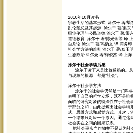
2010年10月读书
宗教生活的基本形式 涂尔干 著/渠东
乱伦禁忌及其起源 涂尔干 著/渠东 
职业伦理与公民道德 涂尔干 著/渠东
道德教育 涂尔干 著/陈光金等 译 上
自杀论 涂尔干 著/冯韵文 译 商务印书
社会学方法的准则 涂尔干 著/狄玉明 
生态政治 科尔曼 著/梅俊杰 译 上海
涂尔干社会学读后感
涂尔干读下来是比较通畅的。从崭
与现象的根源，都是“社会”。
涂尔干社会学方法
涂尔干的社会学仍然是一门科学，
表明了自己的哲学立场，既不是唯
面临的研究对象的特殊性在于社会
于部分之和，由此提炼出社会学特
式、思维方式和感觉方式。其次，
一个结果只对应一个原因。通过这
社会实在之间的因果联系。
把社会事实当作物并不是认为社会