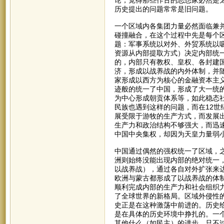
历史提出的问题常常是旧问题。
一个区域内各集团力量必然面临兼
碰撞融合，在这个过程中先是每个
题：军事系统以对外、外贸系统以
资源从内部提取方式）决定内部统
的，内部只有教权、皇权、各封建
济，形成以战养战的内外体制，并
家形成以西方为核心的金融资本主
迹般的统一了中国，形成了大一统
为中心形成朝贡体系等，如此稳态
民族也遇到这样的问题，而在12
展受限于游牧的生产方式，而发展
生产力和政治结构不够强大，而迅
中国中央集权，却因为天皇力量弱
中国通过偶然的强权统一了区域，
洲则始终没能出现内部的绝对统一
以战养战），通过各自对外扩张来
欧洲与蒙古都形成了以战养战的体
顺利完成内部的生产力和社会组织
了全球世界的新格局。区域外侵性
史正是在这种激荡中前进的。历史
是在具体的历史环境中挣扎的。一
其他什么（如民主）的进步，只不