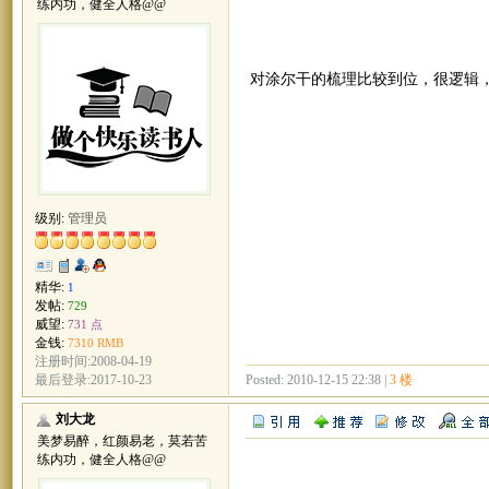
练内功，健全人格@@
对涂尔干的梳理比较到位，很逻辑
级别:
管理员
精华:
1
发帖:
729
威望:
731 点
金钱:
7310 RMB
注册时间:2008-04-19
Posted: 2010-12-15 22:38 |
3 楼
最后登录:2017-10-23
刘大龙
美梦易醉，红颜易老，莫若苦
练内功，健全人格@@