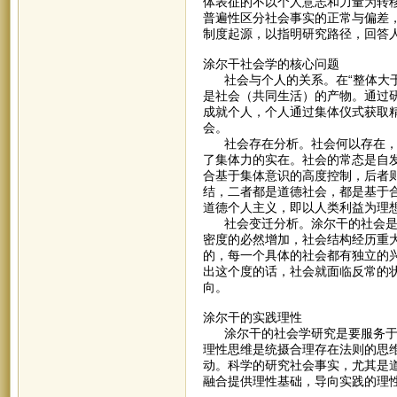
体表征的不以个人意志和力量为转
普遍性区分社会事实的正常与偏差
制度起源，以指明研究路径，回答人
涂尔干社会学的核心问题
社会与个人的关系。在“整体大于
是社会（共同生活）的产物。通过
成就个人，个人通过集体仪式获取
会。
社会存在分析。社会何以存在，何
了集体力的实在。社会的常态是自
合基于集体意识的高度控制，后者
结，二者都是道德社会，都是基于
道德个人主义，即以人类利益为理
社会变迁分析。涂尔干的社会是在
密度的必然增加，社会结构经历重
的，每一个具体的社会都有独立的
出这个度的话，社会就面临反常的
向。
涂尔干的实践理性
涂尔干的社会学研究是要服务于实
理性思维是统摄合理存在法则的思
动。科学的研究社会事实，尤其是
融合提供理性基础，导向实践的理