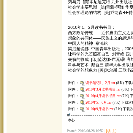
菊与刀 [美]本尼迪克特 九州出版社，
社会学主要思潮 [法]雷蒙•阿隆 华夏
社会学理论的结构 [美]乔纳森•H•特
2010年1、2月读书书目：
西方政治传统——近代自由主义之发展
想象的共同体——民族主义的起源与散
中国人的精神 辜鸿铭
梁启超说佛 中国青年出版社，200
让科学的光芒照亮自己 刘青峰 四川
失窃的收成 [印]范达娜•席瓦/著 唐
科学与艺术 戴吾三 清华大学出版社，
社会学的想象力 [美]米尔斯 三联书
附件：
读书笔记1、2月.rar
(8 K) 下载
附件：
2010年3月读书书目.rar
(8 K)
附件：
2010年4月读书书目.rar
(7 K)
附件：
2010年5、6月.rar
(7 K) 下载次
附件：
2010年9月读书.rar
(7 K) 下载
净心
Posted: 2010-06-28 10:52 |
[楼 主]