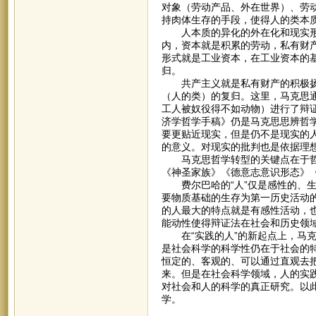
对象（劳动产品、外在世界）、劳
持肉体生存的手段，使得人的类本
人本质的异化的外在化和现实形式
内，资本就是积累的劳动，私有财
形式就是工业资本，在工业资本的
归。
共产主义就是私有财产的积极扬弃
（人的类）的复归。这里，马克思
工人被奴役得不如动物）进行了辩证
济学哲学手稿》仍是马克思思辨哲
要更贴近现实，但是仍不是现实的
的意义。对现实的批判也是依据理
马克思哲学转型的关键点在于哲学
《神圣家族》《德意志意识形态》
费尔巴哈的“人”仅是感性的、生
要物质基础的生存为第一历史活动
的人最大的特点就是有感性活动，
能动性使得辩证法在社会和历史领
在“实践的人”的新起点上，马克
是社会科学的科学性仍在于社会的
恒定的、客观的、可以通过直观去
来。但是在社会科学领域，人的实
对社会和人的科学的真正研究。以
学。