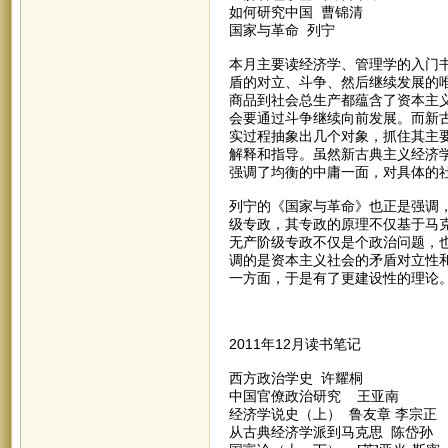
如何研究中国 曹锦清
国家与革命 列宁
本月主要读经济学、管理学的入门
盾的对立、斗争、然后继续发展的
商品到社会总生产都蕴含了资本主
会要通过斗争继续向前发展。而新
实过程抽象出几个对象，抓住其主
解释和指导。虽然新古典主义经济
强调了均衡的中庸一面，对具体的
列宁的《国家与革命》也正是强调
级专政，其专政的原理不仅基于马
无产阶级专政不仅是个政治问题，
调的是资本主义社会的矛盾对立性
一方面，于是有了更建设性的理论
2011年12月读书笔记
西方政治学史 许耀桐
中国官僚政治研究 王亚南
经济学说史（上） 鲁友章 李宗正
从古典经济学派到马克思 陈岱孙