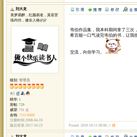
刘大龙
美梦易醉，红颜易老，莫若苦
练内功，健全人格@@
韦伯作品集，我本科期间拿了三次
希言能一口气读完韦伯的书，让我
交流，向你学习。
级别:
管理员
精华:
1
发帖:
729
威望:
731 点
金钱:
7310 RMB
注册时间:2008-04-19
Posted: 2010-10-11 09:06 |
1 楼
最后登录:2017-10-23
刘大龙