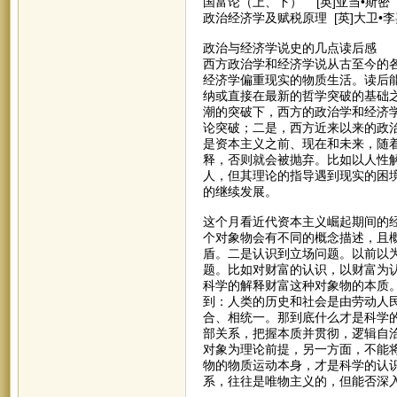
国富论（上、下） [英]亚当•斯密
政治经济学及赋税原理 [英]大卫•
政治与经济学说史的几点读后感
西方政治学和经济学说从古至今的
经济学偏重现实的物质生活。读后
纳或直接在最新的哲学突破的基础
潮的突破下，西方的政治学和经济
论突破；二是，西方近来以来的政
是资本主义之前、现在和未来，随
释，否则就会被抛弃。比如以人性
人，但其理论的指导遇到现实的困
的继续发展。
这个月看近代资本主义崛起期间的
个对象物会有不同的概念描述，且
盾。二是认识到立场问题。以前以
题。比如对财富的认识，以财富为
科学的解释财富这种对象物的本质
到：人类的历史和社会是由劳动人
合、相统一。那到底什么才是科学
部关系，把握本质并贯彻，逻辑自
对象为理论前提，另一方面，不能
物的物质运动本身，才是科学的认
系，往往是唯物主义的，但能否深