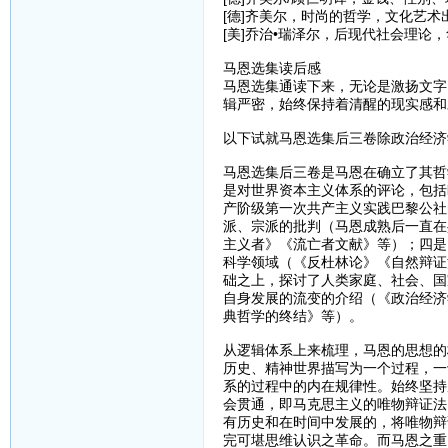
[德]齐美尔，时尚的哲学，文化艺术出
[美]乔治•瑞泽尔，后现代社会理论，
马恩选集读后感
马恩选集通读下来，无论是激扬文字
辑严密，始终保持着清醒的现实感和
以下试就马恩选集后三卷除政治经济
马恩选集后三卷是马恩在确立了其哲
是对世界资本主义体系的评论，包括
产阶级第一次共产主义实践巴黎公社
派、宗派的批判（马恩成熟后一直在
主义者》《流亡者文献》等）；四是
科学领域（《反杜林论》《自然辩证
础之上，探讨了人类家庭、社会、国
自身发展的流变的介绍（《政治经济
典哲学的终结》等）。
从逻辑体系上来梳理，马恩的思想的
历史、精神世界描写为一个过程，一
系的过程中的内在规律性。始终坚持
会贯通，即马克思主义的唯物辩证法
有历史和在时间中发展的，将唯物辩
完可堪思维认识之革命。而马恩之重