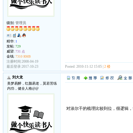
级别:
管理员
精华:
1
发帖:
729
威望:
731 点
金钱:
7310 RMB
注册时间:2008-04-19
Posted: 2010-11-12 15:05 |
2 楼
最后登录:2017-10-23
刘大龙
美梦易醉，红颜易老，莫若苦练
内功，健全人格@@
对涂尔干的梳理比较到位，很逻辑