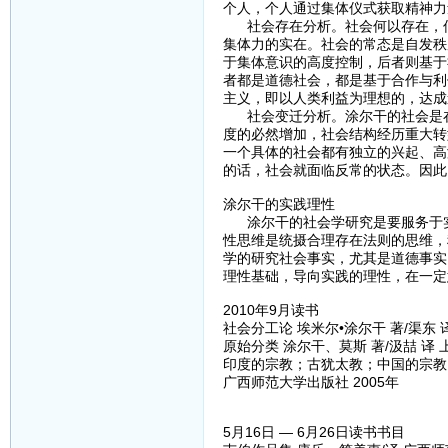
个人，个人通过集体仪式获取精神力
社会存在分析。社会何以存在，何
集体力的实在。社会的常态是自发秩
于集体意识的高度控制，后者则基于
者都是道德社会，都是基于合作与利
主义，即以人类利益为理想的，达成
社会变迁分析。涂尔干的社会是在
度的必然增加，社会结构经历重大转
一个具体的社会都有独立的兴起、高
的话，社会就面临反常的状态。因此
涂尔干的实践理性
涂尔干的社会学研究是要服务于实
性思维是统摄合理存在法则的思维，
学的研究社会事实，尤其是道德事实
理性基础，导向实践的理性，在一定
2010年9月读书
社会分工论 埃米尔•涂尔干 著/渠东 译
原始分类 涂尔干、莫斯 著/汲喆 译 
印度的宗教；古犹太教；中国的宗教；
广西师范大学出版社 2005年
5月16日 — 6月26日读书书目