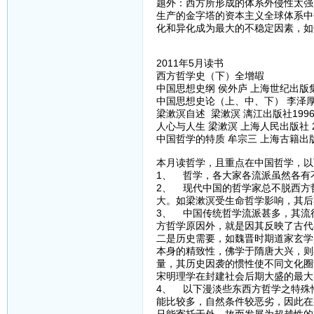
题外：西方所形成的体系外侵性太强
生产的金字塔的资本主义全球体系中
化和异化成为最大的不稳定因素，如
2011年5月读书
西方哲学史（下）全增嘏
中国思想史纲 侯外庐 上海世纪出版集团
中国思想史论（上、中、下） 李泽厚 
梁漱溟自述 梁漱溟 漓江出版社199
人心与人生 梁漱溟 上海人民出版社 2
中国哲学的特质 牟宗三 上海古籍出版社
本月读哲学，且重点在中国哲学，以
1、 哲学，各大家各流派虽然各有
2、 现代中国的哲学家总不脱西方
大。如梁漱溟受生命哲学影响，其后
3、 中国传统哲学流派甚多，其流
方哲学原因外，就是因其反映了古代
二是历史需要，如魏晋时期道家玄学
本身的精致性，佛学于隋唐大兴，则
量，其历史因袭的惯性使不同文化圈
宋明理学在封建社会后期大盛的最大
4、 以下漫淡些东西方哲学之特殊
能比较多，自然条件较恶劣，因此在
只能寄托于外，故而发展为超越性的