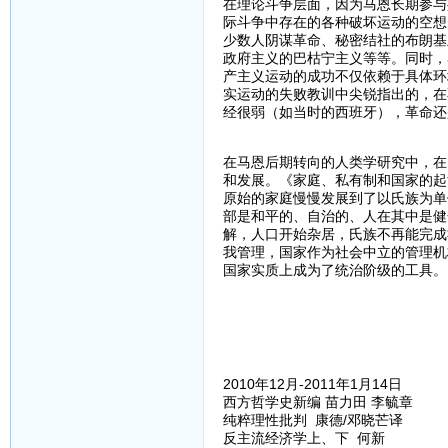
在理论斗争层面，因为马恩长期参与
际斗争中存在的各种破坏运动的空想
少数人阴谋革命、秘密结社的布朗基
政府主义的巴枯宁主义等等。同时，
产主义运动的成功不仅依赖于具体环
实运动的失败教训中尖锐指出的，在
经很弱（如当时的西班牙），革命还
在马恩后期转向的人类学研究中，在
和发展。《家庭、私有制和国家的起
原始的家庭慢慢发展到了以氏族为单
部是和平的、自治的、人在其中是健
解，人口开始杂居，氏族不再能完成
我管理，国家作为社会中立的管理机
国家实质上成为了统治阶级的工具。
2010年12月-2011年1月14日
西方哲学史新编 苗力田 李毓章
纯粹理性批判 康德/邓晓芒译
反主流经济学上、下 何新