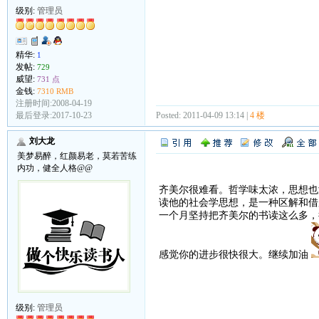
级别:
管理员
精华:
1
发帖:
729
威望:
731 点
金钱:
7310 RMB
注册时间:2008-04-19
Posted: 2011-04-09 13:14 |
4 楼
最后登录:2017-10-23
刘大龙
美梦易醉，红颜易老，莫若苦练
内功，健全人格@@
齐美尔很难看。哲学味太浓，思想也
读他的社会学思想，是一种区解和借
一个月坚持把齐美尔的书读这么多，
感觉你的进步很快很大。继续加油
级别:
管理员