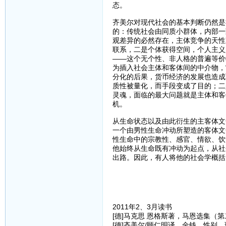
态。
齐美尔对现代社会的基本判断仍然是
的：传统社会由同质小群体，内部一
观差异的必然存在，主体竞争的天性
联系，二是个体获得空间，个人主义
——这个无个性、非人格的普遍等价
为插入社会主体和客体间的中介物，
分化的后果，货币经济的发展也造成
质性被量化，而手段变成了目的；二
灵魂，面临的最大问题就是主体和客
机。
从生命状态以及由此衍生的主客体文
一个由男性生命冲动所塑造的客体文
性生命中的宗教性、感官、情欲、饮
他始终从生命既有冲动为起点，从社
出路。因此，有人将他的社会学概括
2011年2、3月读书
[德]马克思 恩格斯著，马恩选集（第
[德]齐美尔/顾仁明译，金钱、性别、