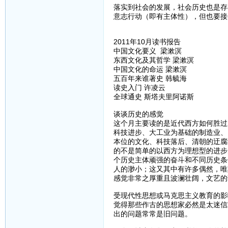
落实到社会的发展，社会历史也是存
意志行动（即有主体性），但也要接
2011年10月读书报告
中国文化要义 梁漱溟
东西文化及其哲学 梁漱溟
中国文化的命运 梁漱溟
五百年来谁著史 韩毓海
读史入门 许凌云
全球通史 斯塔夫里阿诺斯
谈谈历史的感觉
这个月主要读的是近代西方如何胜过
科技进步、大工业为基础的制造业、
本位的文化、科技落后、清朝的迂腐
的不是简单的以西方为理想型的进步
个历史主体顽强的奋斗和不同历史条
人的渺小；这又其中有许多偶然，唯
感觉非常之厚重且波澜壮阔，文艺的
受现代性思想或马克思主义教育的影
觉得那些作古的思想家必然是太迷信
出的问题常常是旧问题。