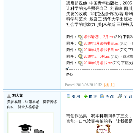
梁启超说佛 中国青年出版社，2005
让科学的光芒照亮自己 刘青峰 四川人
失窃的收成 [印]范达娜•席瓦/著 唐均
科学与艺术 戴吾三 清华大学出版社，
社会学的想象力 [美]米尔斯 三联书
附件：
读书笔记1、2月.rar
(8 K) 下载次
附件：
2010年3月读书书目.rar
(8 K) 
附件：
2010年4月读书书目.rar
(7 K) 
附件：
2010年5、6月.rar
(7 K) 下载次数
附件：
2010年9月读书.rar
(7 K) 下载次
净心
Posted: 2010-06-28 10:52 |
[楼 主]
刘大龙
美梦易醉，红颜易老，莫若苦练
内功，健全人格@@
韦伯作品集，我本科期间拿了三次，
言能一口气读完韦伯的书，让我很是