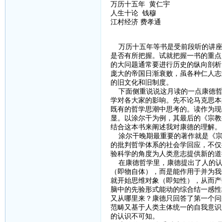
万历十五年 黄仁宇
人生十论 钱穆
江村经济 费孝通
万历十五年等书是受前段听的讲座
是否有所把握。试就把握一书的重点
的大问题通常要进行历史的纵向剖析
庞大的帝国日渐衰败，虽各种仁人志
的旧文化和旧制度。
下面侧重说说这月读的一点康德哲
学对各大家的影响。先不论马克思本
既有的哲学思潮中思考的。读作为现
显。以涂尔干为例，其最后的《宗教
结合这本书来阐述我对康德的理解。
涂尔干晚期最重要的著作就是《宗
的批判哲学体系的社会学回应，不仅
验科学的角度为人类意志提供新的道
在康德哲学里，康德提出了人的认
（即物自体），而是能作用于并为我
就开始思维对象（即知性），从而产
脑中的先验形式能动的综合结一感性
又从哪里来？康德只回答了第一个问
范畴又基于人类主体统一的自我意识
的认识不可知。