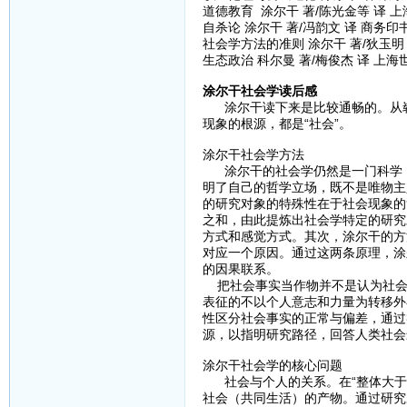
道德教育 涂尔干 著/陈光金等 译 上
自杀论 涂尔干 著/冯韵文 译 商务印书
社会学方法的准则 涂尔干 著/狄玉明 
生态政治 科尔曼 著/梅俊杰 译 上海
涂尔干社会学读后感
涂尔干读下来是比较通畅的。从崭
现象的根源，都是“社会”。
涂尔干社会学方法
涂尔干的社会学仍然是一门科学，
明了自己的哲学立场，既不是唯物主
的研究对象的特殊性在于社会现象的
之和，由此提炼出社会学特定的研究
方式和感觉方式。其次，涂尔干的方
对应一个原因。通过这两条原理，涂
的因果联系。
把社会事实当作物并不是认为社会
表征的不以个人意志和力量为转移外
性区分社会事实的正常与偏差，通过
源，以指明研究路径，回答人类社会
涂尔干社会学的核心问题
社会与个人的关系。在“整体大于
社会（共同生活）的产物。通过研究