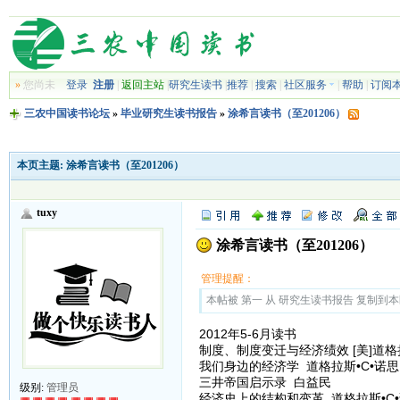
»
您尚未
登录
注册
|
返回主站
|
研究生读书
|
推荐
|
搜索
|
社区服务
|
帮助
|
订阅
三农中国读书论坛
»
毕业研究生读书报告
»
涂希言读书（至201206）
本页主题:
涂希言读书（至201206）
tuxy
涂希言读书（至201206）
管理提醒：
本帖被 第一 从 研究生读书报告 复制到本区(2
2012年5-6月读书
制度、制度变迁与经济绩效 [美]道格
我们身边的经济学 道格拉斯•C•诺思
三井帝国启示录 白益民
级别:
管理员
经济史上的结构和变革 道格拉斯•C