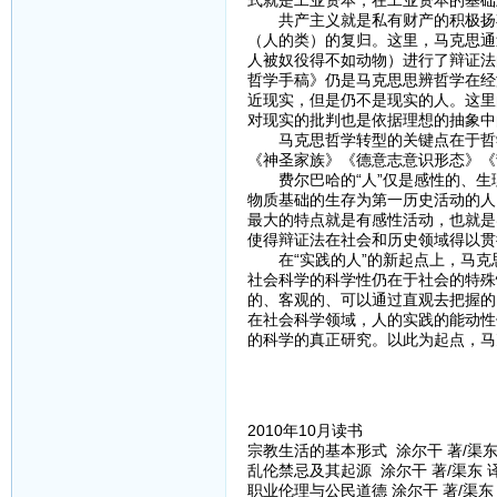
共产主义就是私有财产的积极扬弃
（人的类）的复归。这里，马克思通
人被奴役得不如动物）进行了辩证法
哲学手稿》仍是马克思思辨哲学在经
近现实，但是仍不是现实的人。这里
对现实的批判也是依据理想的抽象中
马克思哲学转型的关键点在于哲学
《神圣家族》《德意志意识形态》《
费尔巴哈的“人”仅是感性的、生
物质基础的生存为第一历史活动的人
最大的特点就是有感性活动，也就是
使得辩证法在社会和历史领域得以贯
在“实践的人”的新起点上，马克
社会科学的科学性仍在于社会的特殊
的、客观的、可以通过直观去把握的
在社会科学领域，人的实践的能动性
的科学的真正研究。以此为起点，马
2010年10月读书
宗教生活的基本形式 涂尔干 著/渠东 
乱伦禁忌及其起源 涂尔干 著/渠东 译
职业伦理与公民道德 涂尔干 著/渠东 