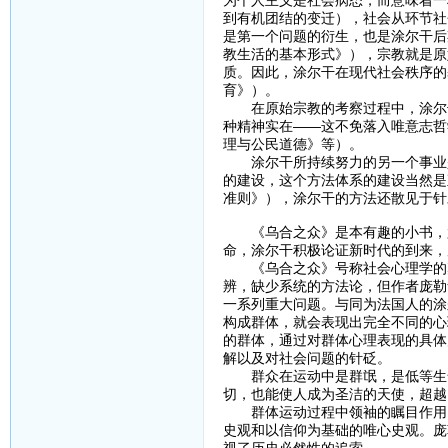
到有机团结的变迁），社会从环节社
是第一个问题的衍生，也是涂尔干后
教生活的基本形式》），宗教就是原
质。因此，涂尔干在现代社会秩序的
育》）。
在原始宗教的考察过程中，涂尔干
种精神实在——这不免落入唯意志哲
理与公民道德》等）。
涂尔干所持续努力的另一个事业是
的建设，这个方法体系的建设当然是
准则》），涂尔干的方法还散见于针
《乌合之众》是本有趣的小书，尤其
命，涂尔干积极论证新时代的到来，
《乌合之众》号称社会心理学的奠
辨，缺少系统的方法论，但作者庞勒
一系列重大问题。与同为法国人的涂
构成群体，就会表现出完全不同的心
的群体，通过对群体心理表现的具体
解以及对社会问题的针砭。
群众在运动中是群氓，是低等生命
切，也能使人成为圣洁的天使，超越
群体运动过程中领袖的瞩目作用，
史观和以信仰为基础的唯心史观。庞
视了历史必然性的追索。