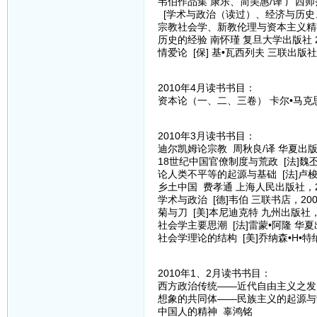
韦伯作品集 康乐、简美惠/译 广西师范
[学术与政治（读过）、经济与历史
宗教社会学、新教伦理与资本主义精
历史的经验 南怀瑾 复旦大学出版社 2
情爱论 [保] 基•瓦西列夫 三联出版社 
2010年4月读书书目：
资本论（一、二、三卷） 卡尔•马克思[
2010年3月读书书目：
迪尔凯姆论宗教 周秋良/译 华夏出版
18世纪中国官僚制度与荒政 [法]魏丕
论人类不平等的起源与基础 [法]卢梭
乡土中国 费孝通 上海人民出版社，2
学术与政治 [德]韦伯 三联书店，200
菊与刀 [美]本尼迪克特 九州出版社，
社会学主要思潮 [法]雷蒙•阿隆 华夏
社会学理论的结构 [美]乔纳森•H•特
2010年1、2月读书书目：
西方政治传统——近代自由主义之发展 
想象的共同体——民族主义的起源与散
中国人的精神 辜鸿铭