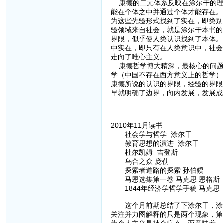
康德的二元体系反映在涂尔干的理
能在个体之中并通过个体才能存在。
为这些先验形式找到了实在，即类别
验领域来自社会，就是涂尔干本书的
界限，似乎使人类认识找到了本体。
中实在，即只有在人类意识中，社会
走向了唯心主义。
康德哲学博大精深，最核心的问题
学（中国不存在西方意义上的哲学）
康德所说的认识的界限，经验的界限
早就明确了边界，向内发展，发展成
2010年11月读书
社会学与哲学 涂尔干
教育思想的演进 涂尔干
杜尔凯姆 吉登斯
乌合之众 庞勒
探索者道路的探索 孙伯鍨
马恩选集第一卷 马克思 恩格斯
1844年经济学哲学手稿 马克思
这个月前期总结了下涂尔干，涂尔
关注并力图解释的只是两个现象，第
为个人主义是社会病态，而意味着一