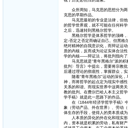
众所周知，马克思的思想分为两个阶
克思的早期作品。
马克思最初的专业是法律，但他在
的哲学世界观，就不可能在任何科学
之后，迅速转到黑格尔哲学。
黑格尔哲学是体系哲学的顶峰，黑
定-否定之否定而确证自己。但黑格
绝对精神的自我意识化，而辩证运动
质的内核，反而成为论证实体合法性
学的内核——辩证法，将批判指向了
马克思就是“青年黑格尔”派的积极
批判〉导言》中提出，需要将宗教批
后通过理论的彻底性，掌握群众，实
随着“青年黑格尔”运动的深化，
神，而将哲学的起点定为现实中感性
关系的和谐。而现实世界中这两类关
教的批判。在费尔巴哈人本主义哲学
学手稿》就是此一思路下的作品。
在《1844年经济学哲学手稿》中
象（劳动产品、外在世界）、劳动（
体生存的手段，使得人的类本质成为
人本质的异化的外在化和现实形式
内，资本就是积累的劳动，私有财产
式就是工业资本，在工业资本的基础