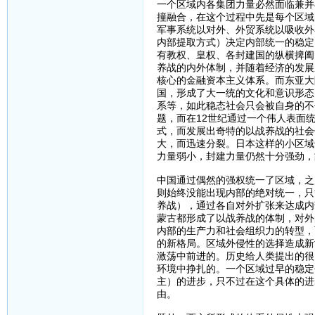
一个区域内各集团力量必然面临兼并
撞融合，在这个过程中先是每个区域
军事系统以对外、外贸系统以吸收外
内部提取方式）决定内部统一的稳定
有教权、皇权、各封建国的纵横捭阖
养战的内外体制，并随着经济的发展
核心的金融资本主义体系。而东亚大
国，形成了大一统的文化和意识形态
系等，如此稳态社会只会被自身的不
题，而在12世纪通过一个伟人表面
式，而发展出奇特的以战养战的社会
大，而迅速分裂。日本这样的小区域
力量弱小，封建力量仍然十分强劲，
中国通过偶然的强权统一了区域，之
则始终没能出现内部的绝对统一，只
养战），通过各自对外扩张来达成内
蒙古都形成了以战养战的体制，对外
内部的生产力和社会组织力的转型，
的新格局。区域外侵性的选择造成新
激荡中前进的。历史给人类提出的很
环境中挣扎的。一个区域过早的稳定
主）的进步，只不过在这个具体的进
由。