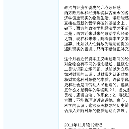
政治与经济学说史的几点读后感
西方政治学和经济学说从古至今的各
济学偏重现实的物质生活。读后能感
直接在最新的哲学突破的基础之上，
破下，西方的政治学和经济学才不断
二是，西方近来以来的政治学和经济
之前、现在和未来，随着资本主义本
抛弃。比如以人性解放为理论前提的
遇到现实的困境，只有不断修正补充
这个月看近代资本主义崛起期间的经
对象物会有不同的概念描述，且概念
二是认识到立场问题。以前以为立场
如对财富的认识，以财富为认识对象
释财富这种对象物的本质。许多学说
史和社会是由劳动人民创造的。也就
底什么才是科学的学说呢？1、首先
贯彻，逻辑自洽，体系化；2、客观
方面，不能将理论诉诸道德、良心，
科学的认识，这涉及黑格尔的历史辩
否深入并随对象的物质运动而发展，
2011年11月读书笔记