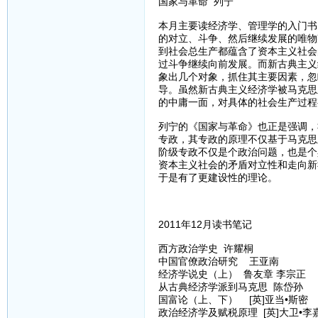
国家与革命 列宁
本月主要读经济学、管理学的入门书
的对立、斗争、然后继续发展的唯物
到社会总生产都蕴含了资本主义社会
过斗争继续向前发展。而新古典主义
象出几个对象，抓住其主要因素，忽
导。虽然新古典主义经济学被马克思
的中庸一面，对具体的社会生产过程
列宁的《国家与革命》也正是强调，
专政，其专政的原理不仅基于马克思
阶级专政不仅是个政治问题，也是个
资本主义社会的矛盾对立性和走向新
于是有了更建设性的理论。
2011年12月读书笔记
西方政治学史 许耀桐
中国官僚政治研究 王亚南
经济学说史（上） 鲁友章 李宗正
从古典经济学派到马克思 陈岱孙
国富论（上、下） [英]亚当•斯密
政治经济学及赋税原理 [英]大卫•李