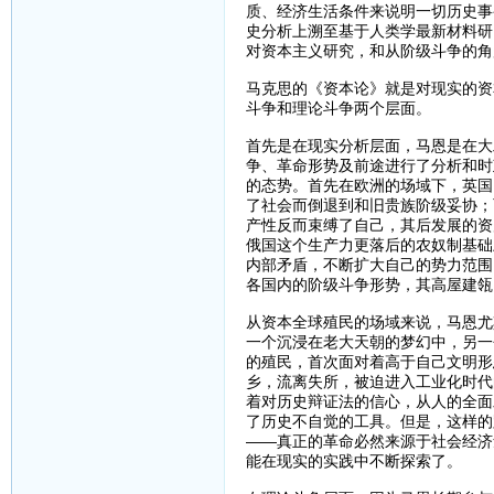
质、经济生活条件来说明一切历史事
史分析上溯至基于人类学最新材料研
对资本主义研究，和从阶级斗争的角
马克思的《资本论》就是对现实的资
斗争和理论斗争两个层面。
首先是在现实分析层面，马恩是在大
争、革命形势及前途进行了分析和时
的态势。首先在欧洲的场域下，英国
了社会而倒退到和旧贵族阶级妥协；
产性反而束缚了自己，其后发展的资
俄国这个生产力更落后的农奴制基础
内部矛盾，不断扩大自己的势力范围
各国内的阶级斗争形势，其高屋建瓴
从资本全球殖民的场域来说，马恩尤
一个沉浸在老大天朝的梦幻中，另一
的殖民，首次面对着高于自己文明形
乡，流离失所，被迫进入工业化时代
着对历史辩证法的信心，从人的全面
了历史不自觉的工具。但是，这样的
——真正的革命必然来源于社会经济
能在现实的实践中不断探索了。