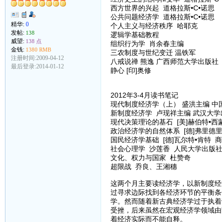
西方世界的兴起 道格拉斯•C•诺思
公共问题经济学 道格拉斯•C•诺思
精华:
0
个人主义与经济秩序 哈耶克
发帖:
138
逻辑学基础教程
威望:
138 点
组织行为学 肖余春主编
金钱:
1380 RMB
三农制度与世纪变迁 温铁军
注册时间:2009-04-12
八戒说禅 熊逸 广西师范大学出版社
最后登录:2014-01-12
静心 [印]奥修
2012年3-4月读书笔记
现代制度经济学（上） 盛洪主编 中
新制度经济学 卢现祥主编 武汉大学
现代决策理论的基石 [美]赫伯特•西
政治经济学的自然体系 [德]弗里德
国民经济学基础 [德]瓦尔特•肯特 
社会心理学 沙莲香 人民大学出版
文化、权力与国家 杜赞奇
超限战 乔良、王湘穗
这两个月主要读经济学，以新制度经
过寻求边际找到各经济环节的平衡条
学。然而随着新古典经济学过于执着
受挫，后来虽然在宏观经济学领域由
着经济实际而不能自释。