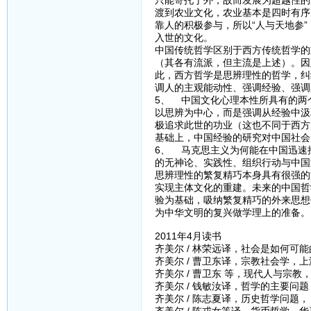
渡到农业文化，农业基本是四时有序
靠人的积极参与，所以“人与天地参
入世的文化。
中国传统哲学区别于西方传统哲学的
（其各有流派，但主流是上述）。因
此，西方哲学是思辨理性的哲学，纠
调人的主观能动性、强调经验、强调
5、 中国文化心理本性所具有的两
以思辨为中心，而是强调从经验中汲
极追求此世的功业（这也不同于西方
基础上，中国经验的研究对中国社会
6、 马克思主义为何能在中国迅速
的无神论、实践性、组织行动与中国
思辨理性的繁复精巧本身具有很强的
实现主体文化的重建。未来的中国哲
验为基础，吸纳繁复精巧的外来思想
为中华文明的复兴做学理上的准备。
2011年4月读书
齐美尔 / 林荣远译，社会是如何可能
齐美尔 / 曹卫东译，宗教社会学，上
齐美尔 / 曹卫东 等，现代人与宗教
齐美尔 / 钱敏汝译，哲学的主要问题
齐美尔 / 陈志夏译，历史哲学问题， 
齐美尔 / 陈戎女等译，货币哲学，华夏