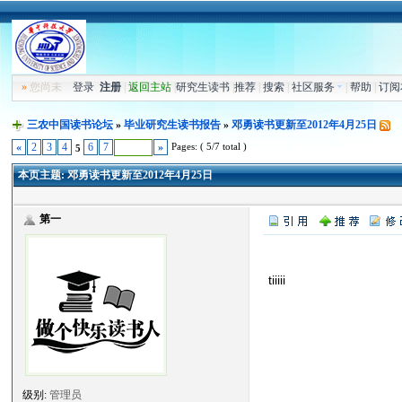
»
您尚未
登录
注册
|
返回主站
|
研究生读书
|
推荐
|
搜索
|
社区服务
|
帮助
|
订阅
三农中国读书论坛
»
毕业研究生读书报告
»
邓勇读书更新至2012年4月25日
Pages: ( 5/7 total )
«
2
3
4
6
7
»
5
本页主题:
邓勇读书更新至2012年4月25日
第一
tiiiii
级别:
管理员