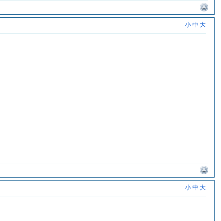
小
中
大
小
中
大