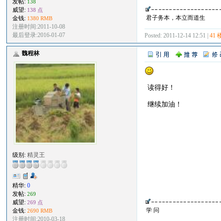
发帖:
138
威望:
138 点
君子务本，本立而道生
金钱:
1380 RMB
注册时间:2011-10-08
最后登录:2016-01-07
Posted: 2011-12-14 12:51 |
41 
魏程林
读得好！
继续加油！
级别:
精灵王
精华:
0
发帖:
269
威望:
269 点
学 问
金钱:
2690 RMB
注册时间:2010-03-18