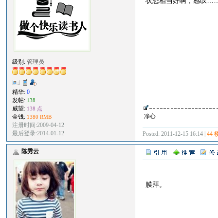
状态相当好啊，感叹…
级别:
管理员
精华:
0
发帖:
138
威望:
138 点
净心
金钱:
1380 RMB
注册时间:2009-04-12
最后登录:2014-01-12
Posted: 2011-12-15 16:14 |
44 
陈秀云
膜拜。