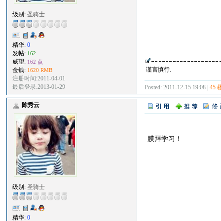
级别:
圣骑士
精华:
0
发帖:
162
威望:
162 点
谨言慎行.
金钱:
1620 RMB
注册时间:2011-04-01
最后登录:2013-01-29
Posted: 2011-12-15 19:08 |
45 
陈秀云
膜拜学习！
级别:
圣骑士
精华:
0