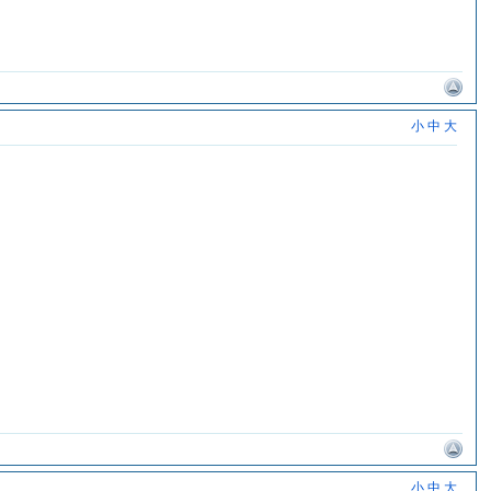
小
中
大
小
中
大