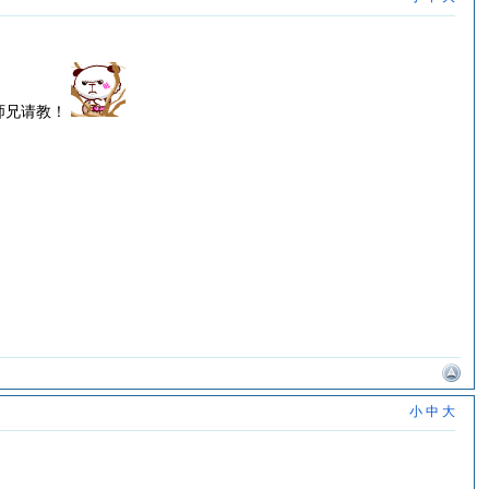
师兄请教！
小
中
大