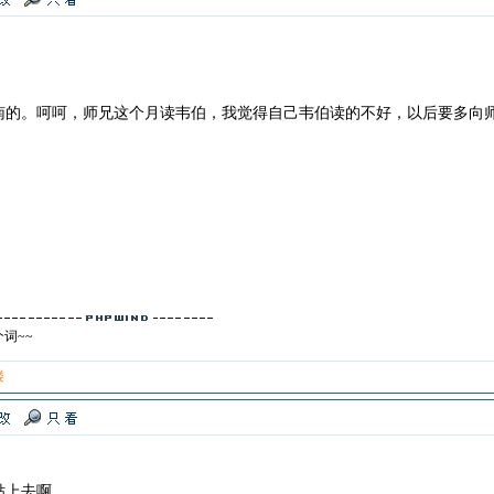
南的。呵呵，师兄这个月读韦伯，我觉得自己韦伯读的不好，以后要多向
词~~
楼
贴上去啊。。