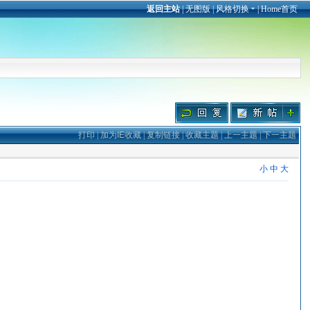
返回主站
|
无图版
|
风格切换
|
Home首页
打印
|
加为IE收藏
|
复制链接
|
收藏主题
|
上一主题
|
下一主题
小
中
大