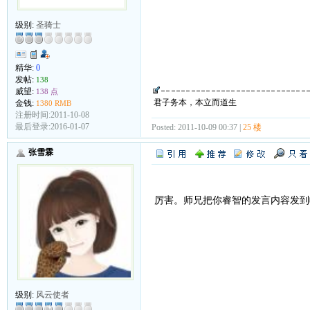
级别:
圣骑士
精华:
0
发帖:
138
威望:
138 点
君子务本，本立而道生
金钱:
1380 RMB
注册时间:2011-10-08
最后登录:2016-01-07
Posted: 2011-10-09 00:37 |
25 楼
张雪霖
厉害。师兄把你睿智的发言内容发到
级别:
风云使者