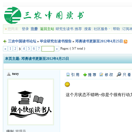
»
您尚未
登录
注册
|
返回主站
|
研究生读书
|
推荐
|
搜索
|
社区服务
|
帮助
|
订阅
三农中国读书论坛
»
毕业研究生读书报告
»
邓勇读书更新至2012年4月25日
Pages: ( 3/7 total )
«
1
2
4
5
6
7
»
3
本页主题:
邓勇读书更新至2012年4月25日
tuxy
这个月状态不错哟~你是个很有行动
级别:
管理员