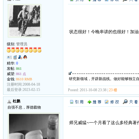
状态很好！今晚串讲的也很好！加
级别:
管理员
精华:
0
发帖:
861
威望:
861 点
研究新领域，开辟新战线。做好能够独立
金钱:
8610 RMB
注册时间:2008-04-18
最后登录:2023-02-15
Posted: 2011-10-08 23:38 |
23 楼
杜鹏
自强不息，厚德载物
师兄威猛~一个月看了这么多经典著